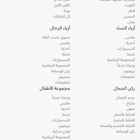
دوروثي بيركنز الشهيرة. تصفحي المجموعة كاملة في متجر دوروثي بيركنز اون لاين او
الكويت
كالفن كلاين
استخدمي القائمة لتحديد تجربة تسوق دوروثي بيركنز اون لاين. خدمة التوصيل السريعة
قطر
بوما
والدعم الاستثنائي يضمن لك تجربة تسوق ممتعة دائما مع نمشي.
البحرين
كل الماركات
عمان
أزياء النساء
أزياء الرجال
ملابس
تسوق حسب الفئة
أحذية
ملابس
اكسسوارات
أحذية
شنط
شنط
المجموعة الرياضية
اكسسوارات
وصلنا حديثاً
المجموعة الرياضية
بريميوم
ركن الوسامة
تخفيضات
بريميوم
تخفيضات
ركن الجمال
مجموعة الأطفال
جديد الجمال
وصلنا حديثاً
مكياج
ملابس
عطور
احذية
العناية بالشعر
شنط
العناية بالبشرة
اكسسوارات
العناية بالجسم والصحة
بريميوم
ركن الوسامة
لوازم منزلية
المجموعة الرياضية