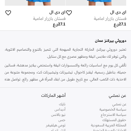
اي دي ال
اي دي ال
فستان بازرار امامية
فستان بازرار امامية
27.1
ر.ع
27.1
ر.ع
دوروثي بيركنز عمان
تعتبر دوروثي بيركنز، الماركة التجارية المبهجة التي تتميز بالتنوع والتصاميم الانثوية،
والتي توفر لك ملابس انيقة ومظهر عصري مع كل ستايل.
تألقي كل يوم مع اساسيات رائعة واكسسوارات انيقة واستمتعي ببلايز مدهشة، فساتين
جميلة، بناطيل رسمية، ليقنز كاجوال، تيشيرتات وتيشيرتات كت، ومجموعة متنوعة من
الاحذية ذات الكعب العالي. مع تاريخ طويل من ابقاء المرأة في مظهر رائع، تواصل هذه
الماركة في المملكة المتحدة الحفاظ على سمعتها للستايل والاناقة، سنة بعد سنة. سواء
كنت تقومين بتجديد خزانة ملابسك الملائمة للعمل، البحث عن فستان مثالي للحفلات او
عن نمشي
أشهر الماركات
تفضلين ملابس مريحة في عطلة نهاية الاسبوع، فمن المؤكد انك ستجدين ما تحتاجين
عن نمشي
نايك
اليه.
سياسة الخصوصية
أديداس
سياسة الاسترجاع
نيو بالانس
تسوقي دوروثي بيركنز اون لاين مسقط
حقوق المستهلك
جس
تسوقي دوروثي بيركنز اون لاين من نمشي واستمتعي باكثر من الف ستايل من مجموعة
المملكة العربية السعودية
تومي هيلفيغر
الإمارات العربية المتحدة
اتش اند ام