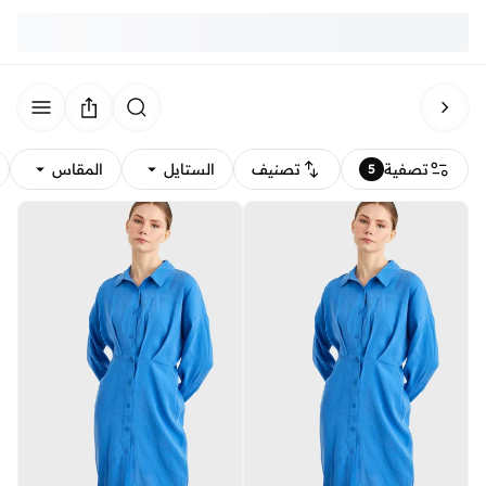
تصفية
تصنيف
الستايل
المقاس
5