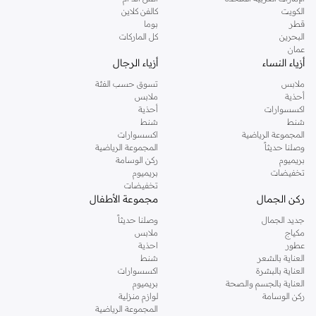
دوروثي بيركنز الشهيرة. تصفحي المجموعة كاملة في متجر دوروثي بيركنز اون لاين او
الكويت
كالفن كلاين
استخدمي القائمة لتحديد تجربة تسوق دوروثي بيركنز اون لاين. خدمة التوصيل السريعة
قطر
بوما
والدعم الاستثنائي يضمن لك تجربة تسوق ممتعة دائما مع نمشي.
البحرين
كل الماركات
عمان
أزياء النساء
أزياء الرجال
ملابس
تسوق حسب الفئة
أحذية
ملابس
اكسسوارات
أحذية
شنط
شنط
المجموعة الرياضية
اكسسوارات
وصلنا حديثاً
المجموعة الرياضية
بريميوم
ركن الوسامة
تخفيضات
بريميوم
تخفيضات
ركن الجمال
مجموعة الأطفال
جديد الجمال
وصلنا حديثاً
مكياج
ملابس
عطور
احذية
العناية بالشعر
شنط
العناية بالبشرة
اكسسوارات
العناية بالجسم والصحة
بريميوم
ركن الوسامة
لوازم منزلية
المجموعة الرياضية