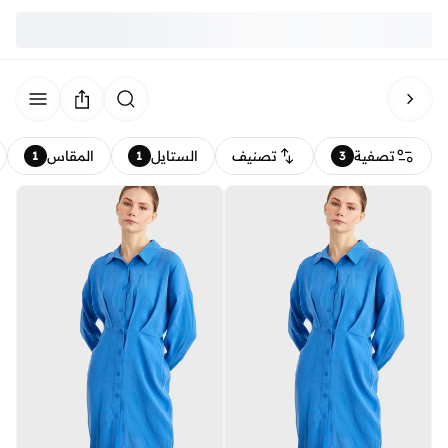
تصفية
تصنيف
الستايل
المقاس
1
1
3