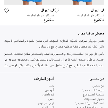
اي دي ال
اي دي ال
فستان بازرار امامية
فستان بازرار امامية
27.1
ر.ع
27.1
ر.ع
دوروثي بيركنز عمان
تعتبر دوروثي بيركنز، الماركة التجارية المبهجة التي تتميز بالتنوع والتصاميم الانثوية،
والتي توفر لك ملابس انيقة ومظهر عصري مع كل ستايل.
تألقي كل يوم مع اساسيات رائعة واكسسوارات انيقة واستمتعي ببلايز مدهشة، فساتين
جميلة، بناطيل رسمية، ليقنز كاجوال، تيشيرتات وتيشيرتات كت، ومجموعة متنوعة من
الاحذية ذات الكعب العالي. مع تاريخ طويل من ابقاء المرأة في مظهر رائع، تواصل هذه
الماركة في المملكة المتحدة الحفاظ على سمعتها للستايل والاناقة، سنة بعد سنة. سواء
كنت تقومين بتجديد خزانة ملابسك الملائمة للعمل، البحث عن فستان مثالي للحفلات او
عن نمشي
أشهر الماركات
تفضلين ملابس مريحة في عطلة نهاية الاسبوع، فمن المؤكد انك ستجدين ما تحتاجين
عن نمشي
نايك
اليه.
سياسة الخصوصية
أديداس
سياسة الاسترجاع
نيو بالانس
تسوقي دوروثي بيركنز اون لاين مسقط
حقوق المستهلك
جس
تسوقي دوروثي بيركنز اون لاين من نمشي واستمتعي باكثر من الف ستايل من مجموعة
المملكة العربية السعودية
تومي هيلفيغر
الإمارات العربية المتحدة
اتش اند ام