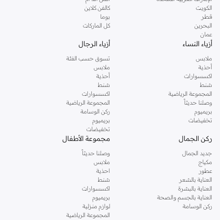
دوروثي بيركنز الشهيرة. تصفحي المجموعة كاملة في متجر دوروثي بيركنز اون لاين او
الكويت
كالفن كلاين
استخدمي القائمة لتحديد تجربة تسوق دوروثي بيركنز اون لاين. خدمة التوصيل السريعة
قطر
بوما
والدعم الاستثنائي يضمن لك تجربة تسوق ممتعة دائما مع نمشي.
البحرين
كل الماركات
عمان
أزياء النساء
أزياء الرجال
ملابس
تسوق حسب الفئة
أحذية
ملابس
اكسسوارات
أحذية
شنط
شنط
المجموعة الرياضية
اكسسوارات
وصلنا حديثاً
المجموعة الرياضية
بريميوم
ركن الوسامة
تخفيضات
بريميوم
تخفيضات
ركن الجمال
مجموعة الأطفال
جديد الجمال
وصلنا حديثاً
مكياج
ملابس
عطور
احذية
العناية بالشعر
شنط
العناية بالبشرة
اكسسوارات
العناية بالجسم والصحة
بريميوم
ركن الوسامة
لوازم منزلية
المجموعة الرياضية