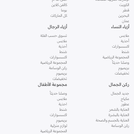
دوروثي بيركنز الشهيرة. تصفحي المجموعة كاملة في متجر دوروثي بيركنز اون لاين او
الكويت
كالفن كلاين
استخدمي القائمة لتحديد تجربة تسوق دوروثي بيركنز اون لاين. خدمة التوصيل السريعة
قطر
بوما
والدعم الاستثنائي يضمن لك تجربة تسوق ممتعة دائما مع نمشي.
البحرين
كل الماركات
عمان
أزياء النساء
أزياء الرجال
ملابس
تسوق حسب الفئة
أحذية
ملابس
اكسسوارات
أحذية
شنط
شنط
المجموعة الرياضية
اكسسوارات
وصلنا حديثاً
المجموعة الرياضية
بريميوم
ركن الوسامة
تخفيضات
بريميوم
تخفيضات
ركن الجمال
مجموعة الأطفال
جديد الجمال
وصلنا حديثاً
مكياج
ملابس
عطور
احذية
العناية بالشعر
شنط
العناية بالبشرة
اكسسوارات
العناية بالجسم والصحة
بريميوم
ركن الوسامة
لوازم منزلية
المجموعة الرياضية