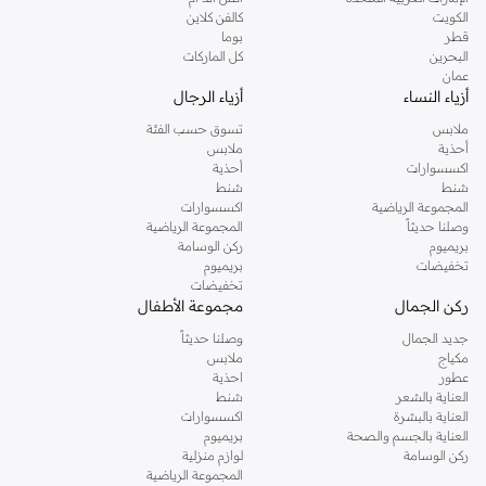
دوروثي بيركنز الشهيرة. تصفحي المجموعة كاملة في متجر دوروثي بيركنز اون لاين او
الكويت
كالفن كلاين
استخدمي القائمة لتحديد تجربة تسوق دوروثي بيركنز اون لاين. خدمة التوصيل السريعة
قطر
بوما
والدعم الاستثنائي يضمن لك تجربة تسوق ممتعة دائما مع نمشي.
البحرين
كل الماركات
عمان
أزياء النساء
أزياء الرجال
ملابس
تسوق حسب الفئة
أحذية
ملابس
اكسسوارات
أحذية
شنط
شنط
المجموعة الرياضية
اكسسوارات
وصلنا حديثاً
المجموعة الرياضية
بريميوم
ركن الوسامة
تخفيضات
بريميوم
تخفيضات
ركن الجمال
مجموعة الأطفال
جديد الجمال
وصلنا حديثاً
مكياج
ملابس
عطور
احذية
العناية بالشعر
شنط
العناية بالبشرة
اكسسوارات
العناية بالجسم والصحة
بريميوم
ركن الوسامة
لوازم منزلية
المجموعة الرياضية