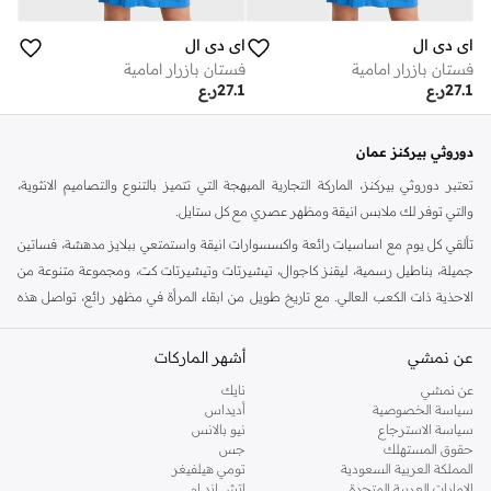
اي دي ال
اي دي ال
فستان بازرار امامية
فستان بازرار امامية
27.1
ر.ع
27.1
ر.ع
دوروثي بيركنز عمان
تعتبر دوروثي بيركنز، الماركة التجارية المبهجة التي تتميز بالتنوع والتصاميم الانثوية،
والتي توفر لك ملابس انيقة ومظهر عصري مع كل ستايل.
تألقي كل يوم مع اساسيات رائعة واكسسوارات انيقة واستمتعي ببلايز مدهشة، فساتين
جميلة، بناطيل رسمية، ليقنز كاجوال، تيشيرتات وتيشيرتات كت، ومجموعة متنوعة من
الاحذية ذات الكعب العالي. مع تاريخ طويل من ابقاء المرأة في مظهر رائع، تواصل هذه
الماركة في المملكة المتحدة الحفاظ على سمعتها للستايل والاناقة، سنة بعد سنة. سواء
كنت تقومين بتجديد خزانة ملابسك الملائمة للعمل، البحث عن فستان مثالي للحفلات او
عن نمشي
أشهر الماركات
تفضلين ملابس مريحة في عطلة نهاية الاسبوع، فمن المؤكد انك ستجدين ما تحتاجين
عن نمشي
نايك
اليه.
سياسة الخصوصية
أديداس
سياسة الاسترجاع
نيو بالانس
تسوقي دوروثي بيركنز اون لاين مسقط
حقوق المستهلك
جس
تسوقي دوروثي بيركنز اون لاين من نمشي واستمتعي باكثر من الف ستايل من مجموعة
المملكة العربية السعودية
تومي هيلفيغر
الإمارات العربية المتحدة
اتش اند ام