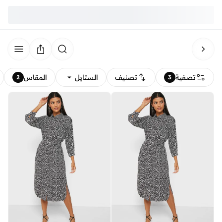
تصفية
تصنيف
الستايل
المقاس
2
3