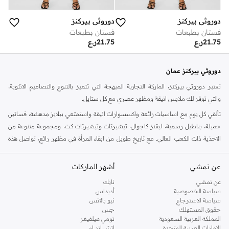
دوروثي بيركنز
دوروثي بيركنز
فستان بطبعات
فستان بطبعات
21.75
ر.ع
21.75
ر.ع
دوروثي بيركنز عمان
تعتبر دوروثي بيركنز، الماركة التجارية المبهجة التي تتميز بالتنوع والتصاميم الانثوية،
والتي توفر لك ملابس انيقة ومظهر عصري مع كل ستايل.
تألقي كل يوم مع اساسيات رائعة واكسسوارات انيقة واستمتعي ببلايز مدهشة، فساتين
جميلة، بناطيل رسمية، ليقنز كاجوال، تيشيرتات وتيشيرتات كت، ومجموعة متنوعة من
الاحذية ذات الكعب العالي. مع تاريخ طويل من ابقاء المرأة في مظهر رائع، تواصل هذه
الماركة في المملكة المتحدة الحفاظ على سمعتها للستايل والاناقة، سنة بعد سنة. سواء
كنت تقومين بتجديد خزانة ملابسك الملائمة للعمل، البحث عن فستان مثالي للحفلات او
عن نمشي
أشهر الماركات
تفضلين ملابس مريحة في عطلة نهاية الاسبوع، فمن المؤكد انك ستجدين ما تحتاجين
عن نمشي
نايك
اليه.
سياسة الخصوصية
أديداس
سياسة الاسترجاع
نيو بالانس
تسوقي دوروثي بيركنز اون لاين مسقط
حقوق المستهلك
جس
تسوقي دوروثي بيركنز اون لاين من نمشي واستمتعي باكثر من الف ستايل من مجموعة
المملكة العربية السعودية
تومي هيلفيغر
الإمارات العربية المتحدة
اتش اند ام