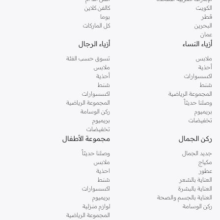
دوروثي بيركنز الشهيرة. تصفحي المجموعة كاملة في متجر دوروثي بيركنز اون لاين او
الكويت
كالفن كلاين
استخدمي القائمة لتحديد تجربة تسوق دوروثي بيركنز اون لاين. خدمة التوصيل السريعة
قطر
بوما
والدعم الاستثنائي يضمن لك تجربة تسوق ممتعة دائما مع نمشي.
البحرين
كل الماركات
عمان
أزياء النساء
أزياء الرجال
ملابس
تسوق حسب الفئة
أحذية
ملابس
اكسسوارات
أحذية
شنط
شنط
المجموعة الرياضية
اكسسوارات
وصلنا حديثاً
المجموعة الرياضية
بريميوم
ركن الوسامة
تخفيضات
بريميوم
تخفيضات
ركن الجمال
مجموعة الأطفال
جديد الجمال
وصلنا حديثاً
مكياج
ملابس
عطور
احذية
العناية بالشعر
شنط
العناية بالبشرة
اكسسوارات
العناية بالجسم والصحة
بريميوم
ركن الوسامة
لوازم منزلية
المجموعة الرياضية