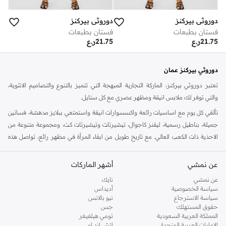
دوروثي بيركنز
دوروثي بيركنز
فستان بطبعات
فستان بطبعات
21.75
ر.ع
21.75
ر.ع
دوروثي بيركنز عمان
تعتبر دوروثي بيركنز، الماركة التجارية المبهجة التي تتميز بالتنوع والتصاميم الانثوية،
والتي توفر لك ملابس انيقة ومظهر عصري مع كل ستايل.
تألقي كل يوم مع اساسيات رائعة واكسسوارات انيقة واستمتعي ببلايز مدهشة، فساتين
جميلة، بناطيل رسمية، ليقنز كاجوال، تيشيرتات وتيشيرتات كت، ومجموعة متنوعة من
الاحذية ذات الكعب العالي. مع تاريخ طويل من ابقاء المرأة في مظهر رائع، تواصل هذه
الماركة في المملكة المتحدة الحفاظ على سمعتها للستايل والاناقة، سنة بعد سنة. سواء
كنت تقومين بتجديد خزانة ملابسك الملائمة للعمل، البحث عن فستان مثالي للحفلات او
عن نمشي
أشهر الماركات
تفضلين ملابس مريحة في عطلة نهاية الاسبوع، فمن المؤكد انك ستجدين ما تحتاجين
عن نمشي
نايك
اليه.
سياسة الخصوصية
أديداس
سياسة الاسترجاع
نيو بالانس
تسوقي دوروثي بيركنز اون لاين مسقط
حقوق المستهلك
جس
تسوقي دوروثي بيركنز اون لاين من نمشي واستمتعي باكثر من الف ستايل من مجموعة
المملكة العربية السعودية
تومي هيلفيغر
الإمارات العربية المتحدة
اتش اند ام