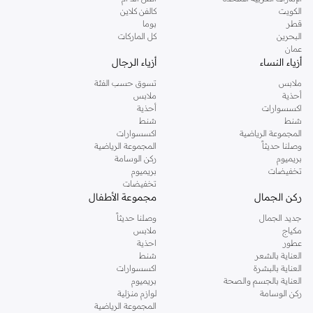
دوروثي بيركنز الشهيرة. تصفحي المجموعة كاملة في متجر دوروثي بيركنز اون لاين او
الكويت
كالفن كلاين
استخدمي القائمة لتحديد تجربة تسوق دوروثي بيركنز اون لاين. خدمة التوصيل السريعة
قطر
بوما
والدعم الاستثنائي يضمن لك تجربة تسوق ممتعة دائما مع نمشي.
البحرين
كل الماركات
عمان
أزياء النساء
أزياء الرجال
ملابس
تسوق حسب الفئة
أحذية
ملابس
اكسسوارات
أحذية
شنط
شنط
المجموعة الرياضية
اكسسوارات
وصلنا حديثاً
المجموعة الرياضية
بريميوم
ركن الوسامة
تخفيضات
بريميوم
تخفيضات
ركن الجمال
مجموعة الأطفال
جديد الجمال
وصلنا حديثاً
مكياج
ملابس
عطور
احذية
العناية بالشعر
شنط
العناية بالبشرة
اكسسوارات
العناية بالجسم والصحة
بريميوم
ركن الوسامة
لوازم منزلية
المجموعة الرياضية