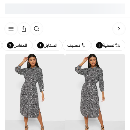
تصفية
تصنيف
الستايل
المقاس
2
1
5