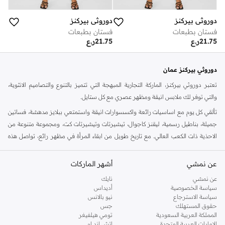
دوروثي بيركنز
دوروثي بيركنز
فستان بطبعات
فستان بطبعات
21.75
ر.ع
21.75
ر.ع
دوروثي بيركنز عمان
تعتبر دوروثي بيركنز، الماركة التجارية المبهجة التي تتميز بالتنوع والتصاميم الانثوية،
والتي توفر لك ملابس انيقة ومظهر عصري مع كل ستايل.
تألقي كل يوم مع اساسيات رائعة واكسسوارات انيقة واستمتعي ببلايز مدهشة، فساتين
جميلة، بناطيل رسمية، ليقنز كاجوال، تيشيرتات وتيشيرتات كت، ومجموعة متنوعة من
الاحذية ذات الكعب العالي. مع تاريخ طويل من ابقاء المرأة في مظهر رائع، تواصل هذه
الماركة في المملكة المتحدة الحفاظ على سمعتها للستايل والاناقة، سنة بعد سنة. سواء
كنت تقومين بتجديد خزانة ملابسك الملائمة للعمل، البحث عن فستان مثالي للحفلات او
عن نمشي
أشهر الماركات
تفضلين ملابس مريحة في عطلة نهاية الاسبوع، فمن المؤكد انك ستجدين ما تحتاجين
عن نمشي
نايك
اليه.
سياسة الخصوصية
أديداس
سياسة الاسترجاع
نيو بالانس
تسوقي دوروثي بيركنز اون لاين مسقط
حقوق المستهلك
جس
تسوقي دوروثي بيركنز اون لاين من نمشي واستمتعي باكثر من الف ستايل من مجموعة
المملكة العربية السعودية
تومي هيلفيغر
الإمارات العربية المتحدة
اتش اند ام