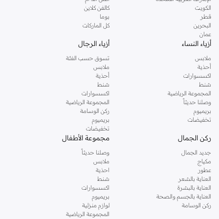
دوروثي بيركنز الشهيرة. تصفحي المجموعة كاملة في متجر دوروثي بيركنز اون لاين او
الكويت
كالفن كلاين
استخدمي القائمة لتحديد تجربة تسوق دوروثي بيركنز اون لاين. خدمة التوصيل السريعة
قطر
بوما
والدعم الاستثنائي يضمن لك تجربة تسوق ممتعة دائما مع نمشي.
البحرين
كل الماركات
عمان
أزياء النساء
أزياء الرجال
ملابس
تسوق حسب الفئة
أحذية
ملابس
اكسسوارات
أحذية
شنط
شنط
المجموعة الرياضية
اكسسوارات
وصلنا حديثاً
المجموعة الرياضية
بريميوم
ركن الوسامة
تخفيضات
بريميوم
تخفيضات
ركن الجمال
مجموعة الأطفال
جديد الجمال
وصلنا حديثاً
مكياج
ملابس
عطور
احذية
العناية بالشعر
شنط
العناية بالبشرة
اكسسوارات
العناية بالجسم والصحة
بريميوم
ركن الوسامة
لوازم منزلية
المجموعة الرياضية