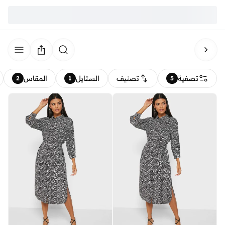
تصفية
تصنيف
الستايل
المقاس
2
1
5