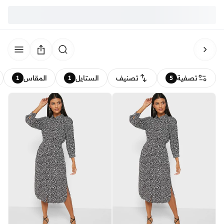
تصفية
تصنيف
الستايل
المقاس
1
1
5