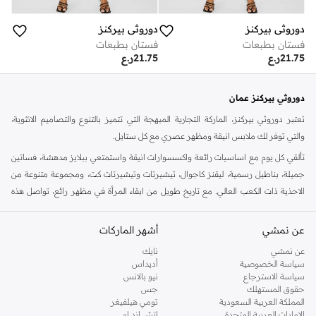
دوروثي بيركنز
دوروثي بيركنز
فستان بطبعات
فستان بطبعات
21.75
ر.ع
21.75
ر.ع
دوروثي بيركنز عمان
تعتبر دوروثي بيركنز، الماركة التجارية المبهجة التي تتميز بالتنوع والتصاميم الانثوية،
والتي توفر لك ملابس انيقة ومظهر عصري مع كل ستايل.
تألقي كل يوم مع اساسيات رائعة واكسسوارات انيقة واستمتعي ببلايز مدهشة، فساتين
جميلة، بناطيل رسمية، ليقنز كاجوال، تيشيرتات وتيشيرتات كت، ومجموعة متنوعة من
الاحذية ذات الكعب العالي. مع تاريخ طويل من ابقاء المرأة في مظهر رائع، تواصل هذه
الماركة في المملكة المتحدة الحفاظ على سمعتها للستايل والاناقة، سنة بعد سنة. سواء
كنت تقومين بتجديد خزانة ملابسك الملائمة للعمل، البحث عن فستان مثالي للحفلات او
عن نمشي
أشهر الماركات
تفضلين ملابس مريحة في عطلة نهاية الاسبوع، فمن المؤكد انك ستجدين ما تحتاجين
عن نمشي
نايك
اليه.
سياسة الخصوصية
أديداس
سياسة الاسترجاع
نيو بالانس
تسوقي دوروثي بيركنز اون لاين مسقط
حقوق المستهلك
جس
تسوقي دوروثي بيركنز اون لاين من نمشي واستمتعي باكثر من الف ستايل من مجموعة
المملكة العربية السعودية
تومي هيلفيغر
الإمارات العربية المتحدة
اتش اند ام