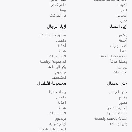
دوروثي بيركنز الشهيرة. تصفحي المجموعة كاملة في متجر دوروثي بيركنز اون لاين او
الكويت
كالفن كلاين
استخدمي القائمة لتحديد تجربة تسوق دوروثي بيركنز اون لاين. خدمة التوصيل السريعة
قطر
بوما
والدعم الاستثنائي يضمن لك تجربة تسوق ممتعة دائما مع نمشي.
البحرين
كل الماركات
عمان
أزياء النساء
أزياء الرجال
ملابس
تسوق حسب الفئة
أحذية
ملابس
اكسسوارات
أحذية
شنط
شنط
المجموعة الرياضية
اكسسوارات
وصلنا حديثاً
المجموعة الرياضية
بريميوم
ركن الوسامة
تخفيضات
بريميوم
تخفيضات
ركن الجمال
مجموعة الأطفال
جديد الجمال
وصلنا حديثاً
مكياج
ملابس
عطور
احذية
العناية بالشعر
شنط
العناية بالبشرة
اكسسوارات
العناية بالجسم والصحة
بريميوم
ركن الوسامة
لوازم منزلية
المجموعة الرياضية