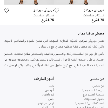
دوروثي بيركنز
دوروثي بيركنز
فستان بطبعات
فستان بطبعات
21.75
ر.ع
21.75
ر.ع
دوروثي بيركنز عمان
تعتبر دوروثي بيركنز، الماركة التجارية المبهجة التي تتميز بالتنوع والتصاميم الانثوية،
والتي توفر لك ملابس انيقة ومظهر عصري مع كل ستايل.
تألقي كل يوم مع اساسيات رائعة واكسسوارات انيقة واستمتعي ببلايز مدهشة، فساتين
جميلة، بناطيل رسمية، ليقنز كاجوال، تيشيرتات وتيشيرتات كت، ومجموعة متنوعة من
الاحذية ذات الكعب العالي. مع تاريخ طويل من ابقاء المرأة في مظهر رائع، تواصل هذه
الماركة في المملكة المتحدة الحفاظ على سمعتها للستايل والاناقة، سنة بعد سنة. سواء
كنت تقومين بتجديد خزانة ملابسك الملائمة للعمل، البحث عن فستان مثالي للحفلات او
عن نمشي
أشهر الماركات
تفضلين ملابس مريحة في عطلة نهاية الاسبوع، فمن المؤكد انك ستجدين ما تحتاجين
عن نمشي
نايك
اليه.
سياسة الخصوصية
أديداس
سياسة الاسترجاع
نيو بالانس
تسوقي دوروثي بيركنز اون لاين مسقط
حقوق المستهلك
جس
تسوقي دوروثي بيركنز اون لاين من نمشي واستمتعي باكثر من الف ستايل من مجموعة
المملكة العربية السعودية
تومي هيلفيغر
الإمارات العربية المتحدة
اتش اند ام