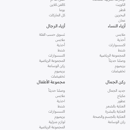
دوروثي بيركنز الشهيرة. تصفحي المجموعة كاملة في متجر دوروثي بيركنز اون لاين او
الكويت
كالفن كلاين
استخدمي القائمة لتحديد تجربة تسوق دوروثي بيركنز اون لاين. خدمة التوصيل السريعة
قطر
بوما
والدعم الاستثنائي يضمن لك تجربة تسوق ممتعة دائما مع نمشي.
البحرين
كل الماركات
عمان
أزياء النساء
أزياء الرجال
ملابس
تسوق حسب الفئة
أحذية
ملابس
اكسسوارات
أحذية
شنط
شنط
المجموعة الرياضية
اكسسوارات
وصلنا حديثاً
المجموعة الرياضية
بريميوم
ركن الوسامة
تخفيضات
بريميوم
تخفيضات
ركن الجمال
مجموعة الأطفال
جديد الجمال
وصلنا حديثاً
مكياج
ملابس
عطور
احذية
العناية بالشعر
شنط
العناية بالبشرة
اكسسوارات
العناية بالجسم والصحة
بريميوم
ركن الوسامة
لوازم منزلية
المجموعة الرياضية