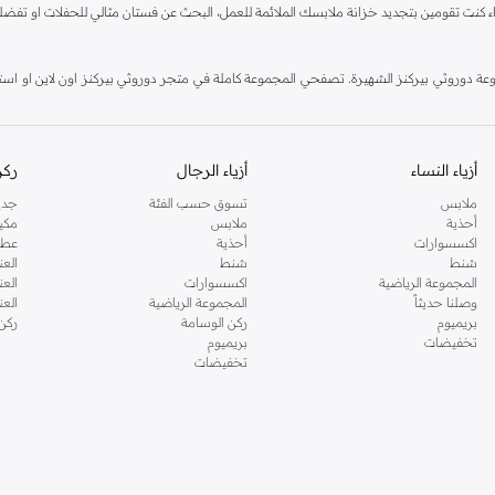
اء كنت تقومين بتجديد خزانة ملابسك الملائمة للعمل، البحث عن فستان مثالي للحفلات او تفضل
دوروثي بيركنز الشهيرة. تصفحي المجموعة كاملة في متجر دوروثي بيركنز اون لاين او استخد
أزياء النساء
أزياء الرجال
ركن
ملابس
تسوق حسب الفئة
جدي
أحذية
ملابس
مكي
اكسسوارات
أحذية
عطو
شنط
شنط
العن
المجموعة الرياضية
اكسسوارات
العن
وصلنا حديثاً
المجموعة الرياضية
الع
بريميوم
ركن الوسامة
ركن
تخفيضات
بريميوم
تخفيضات