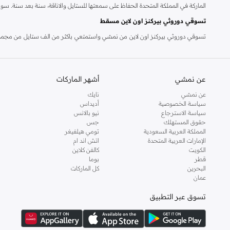
الماركة في المملكة المتحدة الحفاظ على سمعتها للستايل والاناقة، سنة بعد سنة. سو
تسوقي دوروثي بيركنز اون لاين مسقط
تسوقي دوروثي بيركنز اون لاين من نمشي واستمتعي باكثر من الف ستايل من مجموعة 
والدعم الاستثنائي يضمن لك تجربة تسوق ممتعة دائما مع نمشي.
عن نمشي
أشهر الماركات
عن نمشي
نايك
سياسة الخصوصية
أديداس
سياسة الاسترجاع
نيو بالانس
حقوق المستهلك
جس
المملكة العربية السعودية
تومي هيلفيغر
الإمارات العربية المتحدة
اتش اند ام
الكويت
كالفن كلاين
قطر
بوما
البحرين
كل الماركات
عمان
تسوق عبر التطبيق