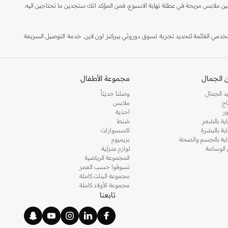
ين ملابس مريحة في عطلة نهاية الاسبوع، فمن المؤكد انك ستجدين ما تحتاجين اليه.
مي القائمة لتحديد تجربة تسوق دوروثي بيركنز اون لاين. خدمة التوصيل السريعة
 الجمال
مجموعة الأطفال
د الجمال
وصلنا حديثاً
اج
ملابس
ر
احذية
اية بالشعر
شنط
اية بالبشرة
اكسسوارات
ناية بالجسم والصحة
بريميوم
 الوسامة
لوازم منزلية
المجموعة الرياضية
تسوقوا حسب العمر
مجموعة البنات كاملة
مجموعة الأولاد كاملة
تابعنا