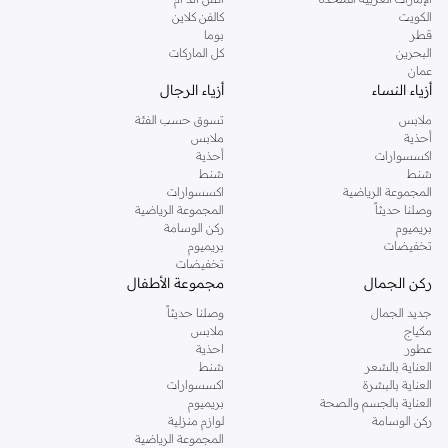
دوروثي بيركنز الشهيرة. تصفحي المجموعة كاملة في متجر دوروثي بيركنز اون لاين او
الكويت
كالفن كلاين
استخدمي القائمة لتحديد تجربة تسوق دوروثي بيركنز اون لاين. خدمة التوصيل السريعة
قطر
بوما
والدعم الاستثنائي يضمن لك تجربة تسوق ممتعة دائما مع نمشي.
البحرين
كل الماركات
عمان
أزياء النساء
أزياء الرجال
ملابس
تسوق حسب الفئة
أحذية
ملابس
اكسسوارات
أحذية
شنط
شنط
المجموعة الرياضية
اكسسوارات
وصلنا حديثاً
المجموعة الرياضية
بريميوم
ركن الوسامة
تخفيضات
بريميوم
تخفيضات
ركن الجمال
مجموعة الأطفال
جديد الجمال
وصلنا حديثاً
مكياج
ملابس
عطور
احذية
العناية بالشعر
شنط
العناية بالبشرة
اكسسوارات
العناية بالجسم والصحة
بريميوم
ركن الوسامة
لوازم منزلية
المجموعة الرياضية