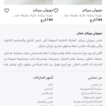
دوروثي بيركنز
دوروثي بيركنز
بلوزة برقبة عالية بطبعة جلد الثعبان
بلوزة برقبة عالية بطبعة جلد الثعبان
17.84
ر.ع
17.84
ر.ع
دوروثي بيركنز عمان
تعتبر دوروثي بيركنز، الماركة التجارية المبهجة التي تتميز بالتنوع والتصاميم الانثوية،
والتي توفر لك ملابس انيقة ومظهر عصري مع كل ستايل.
تألقي كل يوم مع اساسيات رائعة واكسسوارات انيقة واستمتعي ببلايز مدهشة، فساتين
جميلة، بناطيل رسمية، ليقنز كاجوال، تيشيرتات وتيشيرتات كت، ومجموعة متنوعة من
الاحذية ذات الكعب العالي. مع تاريخ طويل من ابقاء المرأة في مظهر رائع، تواصل هذه
الماركة في المملكة المتحدة الحفاظ على سمعتها للستايل والاناقة، سنة بعد سنة. سواء
كنت تقومين بتجديد خزانة ملابسك الملائمة للعمل، البحث عن فستان مثالي للحفلات او
عن نمشي
أشهر الماركات
تفضلين ملابس مريحة في عطلة نهاية الاسبوع، فمن المؤكد انك ستجدين ما تحتاجين
عن نمشي
نايك
اليه.
سياسة الخصوصية
أديداس
سياسة الاسترجاع
نيو بالانس
تسوقي دوروثي بيركنز اون لاين مسقط
حقوق المستهلك
جس
تسوقي دوروثي بيركنز اون لاين من نمشي واستمتعي باكثر من الف ستايل من مجموعة
المملكة العربية السعودية
تومي هيلفيغر
الإمارات العربية المتحدة
اتش اند ام