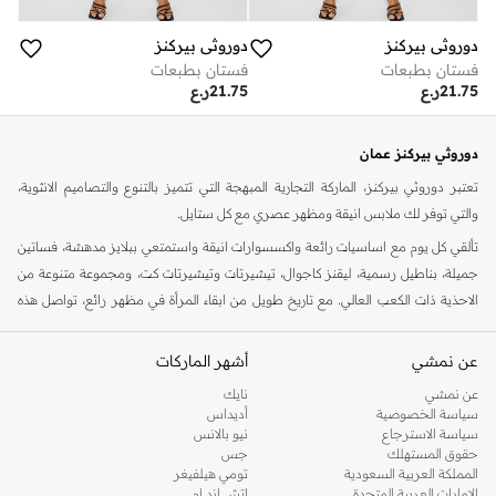
دوروثي بيركنز
دوروثي بيركنز
فستان بطبعات
فستان بطبعات
21.75
ر.ع
21.75
ر.ع
دوروثي بيركنز عمان
تعتبر دوروثي بيركنز، الماركة التجارية المبهجة التي تتميز بالتنوع والتصاميم الانثوية،
والتي توفر لك ملابس انيقة ومظهر عصري مع كل ستايل.
تألقي كل يوم مع اساسيات رائعة واكسسوارات انيقة واستمتعي ببلايز مدهشة، فساتين
جميلة، بناطيل رسمية، ليقنز كاجوال، تيشيرتات وتيشيرتات كت، ومجموعة متنوعة من
الاحذية ذات الكعب العالي. مع تاريخ طويل من ابقاء المرأة في مظهر رائع، تواصل هذه
الماركة في المملكة المتحدة الحفاظ على سمعتها للستايل والاناقة، سنة بعد سنة. سواء
كنت تقومين بتجديد خزانة ملابسك الملائمة للعمل، البحث عن فستان مثالي للحفلات او
عن نمشي
أشهر الماركات
تفضلين ملابس مريحة في عطلة نهاية الاسبوع، فمن المؤكد انك ستجدين ما تحتاجين
عن نمشي
نايك
اليه.
سياسة الخصوصية
أديداس
سياسة الاسترجاع
نيو بالانس
تسوقي دوروثي بيركنز اون لاين مسقط
حقوق المستهلك
جس
تسوقي دوروثي بيركنز اون لاين من نمشي واستمتعي باكثر من الف ستايل من مجموعة
المملكة العربية السعودية
تومي هيلفيغر
الإمارات العربية المتحدة
اتش اند ام