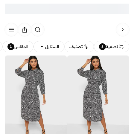
تصفية
تصنيف
الستايل
المقاس
1
5