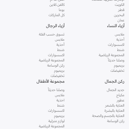
دوروثي بيركنز الشهيرة. تصفحي المجموعة كاملة في متجر دوروثي بيركنز اون لاين او
الكويت
كالفن كلاين
استخدمي القائمة لتحديد تجربة تسوق دوروثي بيركنز اون لاين. خدمة التوصيل السريعة
قطر
بوما
والدعم الاستثنائي يضمن لك تجربة تسوق ممتعة دائما مع نمشي.
البحرين
كل الماركات
عمان
أزياء النساء
أزياء الرجال
ملابس
تسوق حسب الفئة
أحذية
ملابس
اكسسوارات
أحذية
شنط
شنط
المجموعة الرياضية
اكسسوارات
وصلنا حديثاً
المجموعة الرياضية
بريميوم
ركن الوسامة
تخفيضات
بريميوم
تخفيضات
ركن الجمال
مجموعة الأطفال
جديد الجمال
وصلنا حديثاً
مكياج
ملابس
عطور
احذية
العناية بالشعر
شنط
العناية بالبشرة
اكسسوارات
العناية بالجسم والصحة
بريميوم
ركن الوسامة
لوازم منزلية
المجموعة الرياضية