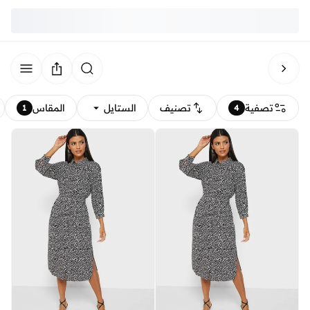
تصفية
تصنيف
الستايل
المقاس
1
4