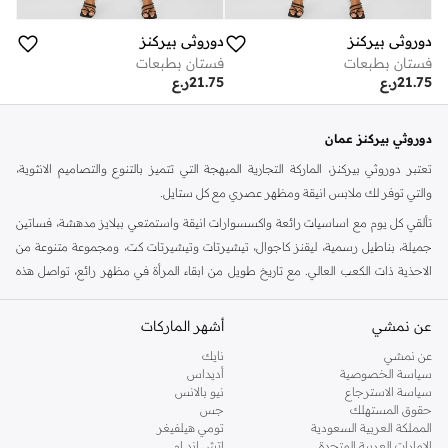
دوروثي بيركنز
دوروثي بيركنز
فستان بطبعات
فستان بطبعات
21.75
ر.ع
21.75
ر.ع
دوروثي بيركنز عمان
تعتبر دوروثي بيركنز، الماركة التجارية المبهجة التي تتميز بالتنوع والتصاميم الانثوية،
والتي توفر لك ملابس انيقة ومظهر عصري مع كل ستايل.
تألقي كل يوم مع اساسيات رائعة واكسسوارات انيقة واستمتعي ببلايز مدهشة، فساتين
جميلة، بناطيل رسمية، ليقنز كاجوال، تيشيرتات وتيشيرتات كت، ومجموعة متنوعة من
الاحذية ذات الكعب العالي. مع تاريخ طويل من ابقاء المرأة في مظهر رائع، تواصل هذه
الماركة في المملكة المتحدة الحفاظ على سمعتها للستايل والاناقة، سنة بعد سنة. سواء
كنت تقومين بتجديد خزانة ملابسك الملائمة للعمل، البحث عن فستان مثالي للحفلات او
عن نمشي
أشهر الماركات
تفضلين ملابس مريحة في عطلة نهاية الاسبوع، فمن المؤكد انك ستجدين ما تحتاجين
عن نمشي
نايك
اليه.
سياسة الخصوصية
أديداس
سياسة الاسترجاع
نيو بالانس
تسوقي دوروثي بيركنز اون لاين مسقط
حقوق المستهلك
جس
تسوقي دوروثي بيركنز اون لاين من نمشي واستمتعي باكثر من الف ستايل من مجموعة
المملكة العربية السعودية
تومي هيلفيغر
الإمارات العربية المتحدة
اتش اند ام