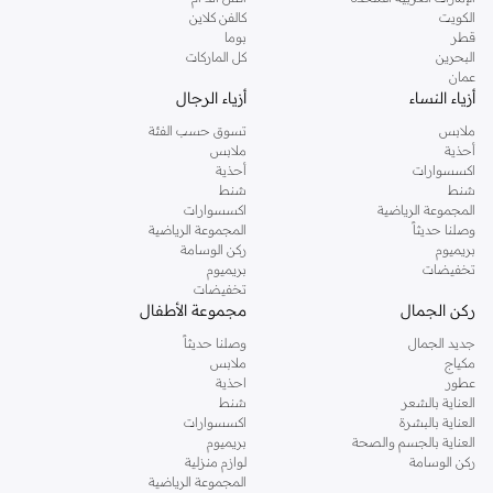
دوروثي بيركنز الشهيرة. تصفحي المجموعة كاملة في متجر دوروثي بيركنز اون لاين او
الكويت
كالفن كلاين
استخدمي القائمة لتحديد تجربة تسوق دوروثي بيركنز اون لاين. خدمة التوصيل السريعة
قطر
بوما
والدعم الاستثنائي يضمن لك تجربة تسوق ممتعة دائما مع نمشي.
البحرين
كل الماركات
عمان
أزياء النساء
أزياء الرجال
ملابس
تسوق حسب الفئة
أحذية
ملابس
اكسسوارات
أحذية
شنط
شنط
المجموعة الرياضية
اكسسوارات
وصلنا حديثاً
المجموعة الرياضية
بريميوم
ركن الوسامة
تخفيضات
بريميوم
تخفيضات
ركن الجمال
مجموعة الأطفال
جديد الجمال
وصلنا حديثاً
مكياج
ملابس
عطور
احذية
العناية بالشعر
شنط
العناية بالبشرة
اكسسوارات
العناية بالجسم والصحة
بريميوم
ركن الوسامة
لوازم منزلية
المجموعة الرياضية