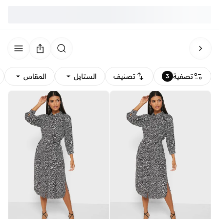
تصفية
تصنيف
الستايل
المقاس
3