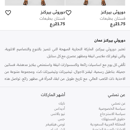
دوروثي بيركنز
دوروثي بيركنز
فستان بطبعات
فستان بطبعات
21.75
ر.ع
21.75
ر.ع
دوروثي بيركنز عمان
تعتبر دوروثي بيركنز، الماركة التجارية المبهجة التي تتميز بالتنوع والتصاميم الانثوية،
والتي توفر لك ملابس انيقة ومظهر عصري مع كل ستايل.
تألقي كل يوم مع اساسيات رائعة واكسسوارات انيقة واستمتعي ببلايز مدهشة، فساتين
جميلة، بناطيل رسمية، ليقنز كاجوال، تيشيرتات وتيشيرتات كت، ومجموعة متنوعة من
الاحذية ذات الكعب العالي. مع تاريخ طويل من ابقاء المرأة في مظهر رائع، تواصل هذه
الماركة في المملكة المتحدة الحفاظ على سمعتها للستايل والاناقة، سنة بعد سنة. سواء
كنت تقومين بتجديد خزانة ملابسك الملائمة للعمل، البحث عن فستان مثالي للحفلات او
عن نمشي
أشهر الماركات
تفضلين ملابس مريحة في عطلة نهاية الاسبوع، فمن المؤكد انك ستجدين ما تحتاجين
عن نمشي
نايك
اليه.
سياسة الخصوصية
أديداس
سياسة الاسترجاع
نيو بالانس
تسوقي دوروثي بيركنز اون لاين مسقط
حقوق المستهلك
جس
تسوقي دوروثي بيركنز اون لاين من نمشي واستمتعي باكثر من الف ستايل من مجموعة
المملكة العربية السعودية
تومي هيلفيغر
الإمارات العربية المتحدة
اتش اند ام