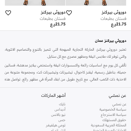
دوروثي بيركنز
دوروثي بيركنز
فستان بطبعات
فستان بطبعات
21.75
ر.ع
21.75
ر.ع
دوروثي بيركنز عمان
تعتبر دوروثي بيركنز، الماركة التجارية المبهجة التي تتميز بالتنوع والتصاميم الانثوية،
والتي توفر لك ملابس انيقة ومظهر عصري مع كل ستايل.
تألقي كل يوم مع اساسيات رائعة واكسسوارات انيقة واستمتعي ببلايز مدهشة، فساتين
جميلة، بناطيل رسمية، ليقنز كاجوال، تيشيرتات وتيشيرتات كت، ومجموعة متنوعة من
الاحذية ذات الكعب العالي. مع تاريخ طويل من ابقاء المرأة في مظهر رائع، تواصل هذه
الماركة في المملكة المتحدة الحفاظ على سمعتها للستايل والاناقة، سنة بعد سنة. سواء
كنت تقومين بتجديد خزانة ملابسك الملائمة للعمل، البحث عن فستان مثالي للحفلات او
عن نمشي
أشهر الماركات
تفضلين ملابس مريحة في عطلة نهاية الاسبوع، فمن المؤكد انك ستجدين ما تحتاجين
عن نمشي
نايك
اليه.
سياسة الخصوصية
أديداس
سياسة الاسترجاع
نيو بالانس
تسوقي دوروثي بيركنز اون لاين مسقط
حقوق المستهلك
جس
تسوقي دوروثي بيركنز اون لاين من نمشي واستمتعي باكثر من الف ستايل من مجموعة
المملكة العربية السعودية
تومي هيلفيغر
الإمارات العربية المتحدة
اتش اند ام