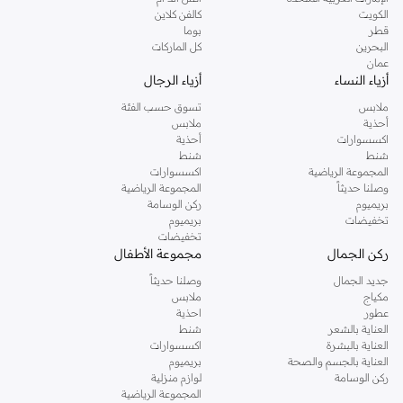
دوروثي بيركنز الشهيرة. تصفحي المجموعة كاملة في متجر دوروثي بيركنز اون لاين او
الكويت
كالفن كلاين
استخدمي القائمة لتحديد تجربة تسوق دوروثي بيركنز اون لاين. خدمة التوصيل السريعة
قطر
بوما
والدعم الاستثنائي يضمن لك تجربة تسوق ممتعة دائما مع نمشي.
البحرين
كل الماركات
عمان
أزياء النساء
أزياء الرجال
ملابس
تسوق حسب الفئة
أحذية
ملابس
اكسسوارات
أحذية
شنط
شنط
المجموعة الرياضية
اكسسوارات
وصلنا حديثاً
المجموعة الرياضية
بريميوم
ركن الوسامة
تخفيضات
بريميوم
تخفيضات
ركن الجمال
مجموعة الأطفال
جديد الجمال
وصلنا حديثاً
مكياج
ملابس
عطور
احذية
العناية بالشعر
شنط
العناية بالبشرة
اكسسوارات
العناية بالجسم والصحة
بريميوم
ركن الوسامة
لوازم منزلية
المجموعة الرياضية