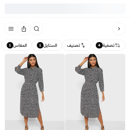
تصفية
تصنيف
الستايل
المقاس
1
1
4