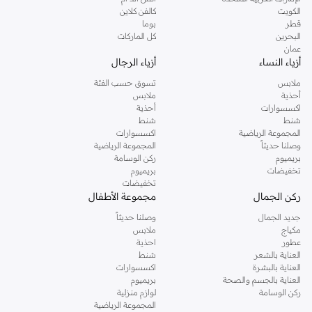
دوروثي بيركنز الشهيرة. تصفحي المجموعة كاملة في متجر دوروثي بيركنز اون لاين او
الكويت
كالفن كلاين
استخدمي القائمة لتحديد تجربة تسوق دوروثي بيركنز اون لاين. خدمة التوصيل السريعة
قطر
بوما
والدعم الاستثنائي يضمن لك تجربة تسوق ممتعة دائما مع نمشي.
البحرين
كل الماركات
عمان
أزياء النساء
أزياء الرجال
ملابس
تسوق حسب الفئة
أحذية
ملابس
اكسسوارات
أحذية
شنط
شنط
المجموعة الرياضية
اكسسوارات
وصلنا حديثاً
المجموعة الرياضية
بريميوم
ركن الوسامة
تخفيضات
بريميوم
تخفيضات
ركن الجمال
مجموعة الأطفال
جديد الجمال
وصلنا حديثاً
مكياج
ملابس
عطور
احذية
العناية بالشعر
شنط
العناية بالبشرة
اكسسوارات
العناية بالجسم والصحة
بريميوم
ركن الوسامة
لوازم منزلية
المجموعة الرياضية