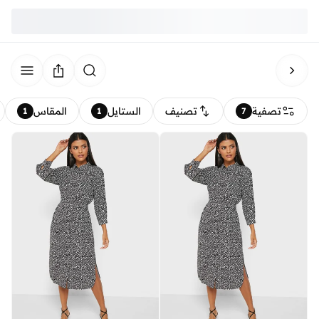
تصفية
تصنيف
الستايل
المقاس
1
1
7