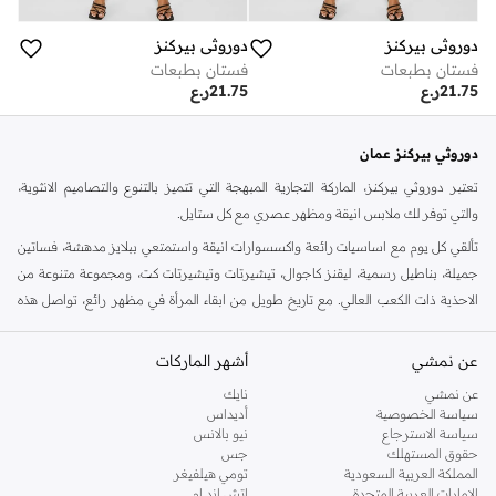
دوروثي بيركنز
دوروثي بيركنز
فستان بطبعات
فستان بطبعات
21.75
ر.ع
21.75
ر.ع
دوروثي بيركنز عمان
تعتبر دوروثي بيركنز، الماركة التجارية المبهجة التي تتميز بالتنوع والتصاميم الانثوية،
والتي توفر لك ملابس انيقة ومظهر عصري مع كل ستايل.
تألقي كل يوم مع اساسيات رائعة واكسسوارات انيقة واستمتعي ببلايز مدهشة، فساتين
جميلة، بناطيل رسمية، ليقنز كاجوال، تيشيرتات وتيشيرتات كت، ومجموعة متنوعة من
الاحذية ذات الكعب العالي. مع تاريخ طويل من ابقاء المرأة في مظهر رائع، تواصل هذه
الماركة في المملكة المتحدة الحفاظ على سمعتها للستايل والاناقة، سنة بعد سنة. سواء
كنت تقومين بتجديد خزانة ملابسك الملائمة للعمل، البحث عن فستان مثالي للحفلات او
عن نمشي
أشهر الماركات
تفضلين ملابس مريحة في عطلة نهاية الاسبوع، فمن المؤكد انك ستجدين ما تحتاجين
عن نمشي
نايك
اليه.
سياسة الخصوصية
أديداس
سياسة الاسترجاع
نيو بالانس
تسوقي دوروثي بيركنز اون لاين مسقط
حقوق المستهلك
جس
تسوقي دوروثي بيركنز اون لاين من نمشي واستمتعي باكثر من الف ستايل من مجموعة
المملكة العربية السعودية
تومي هيلفيغر
الإمارات العربية المتحدة
اتش اند ام