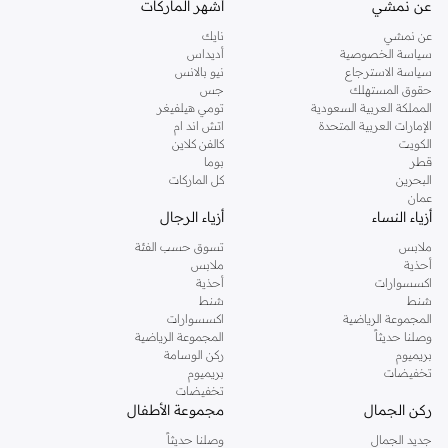
عن نمشي
أشهر الماركات
تفضلين ملابس مريحة في عطلة نهاية الاسبوع، فمن المؤكد انك ستجدين ما تحتاجين
عن نمشي
نايك
اليه.
سياسة الخصوصية
أديداس
سياسة الاسترجاع
نيو بالانس
تسوقي دوروثي بيركنز اون لاين مسقط
حقوق المستهلك
جس
تسوقي دوروثي بيركنز اون لاين من نمشي واستمتعي باكثر من الف ستايل من مجموعة
المملكة العربية السعودية
تومي هيلفيغر
الإمارات العربية المتحدة
اتش اند ام
دوروثي بيركنز الشهيرة. تصفحي المجموعة كاملة في متجر دوروثي بيركنز اون لاين او
الكويت
كالفن كلاين
استخدمي القائمة لتحديد تجربة تسوق دوروثي بيركنز اون لاين. خدمة التوصيل السريعة
قطر
بوما
والدعم الاستثنائي يضمن لك تجربة تسوق ممتعة دائما مع نمشي.
البحرين
كل الماركات
عمان
أزياء النساء
أزياء الرجال
ملابس
تسوق حسب الفئة
أحذية
ملابس
اكسسوارات
أحذية
شنط
شنط
المجموعة الرياضية
اكسسوارات
وصلنا حديثاً
المجموعة الرياضية
بريميوم
ركن الوسامة
تخفيضات
بريميوم
تخفيضات
ركن الجمال
مجموعة الأطفال
جديد الجمال
وصلنا حديثاً