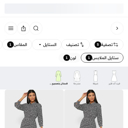
تصفية
تصنيف
الستايل
المقاس
1
5
ستايل الملابس
لون
1
1
فيت أند فلير
ضيقة
متدرجة
فستان بتصميم قميص