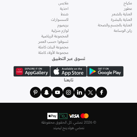
مكياج
ملابس
عطور
احذية
العناية بالشعر
شنط
العناية بالبشرة
اكسسوارات
العناية بالجسم والصحة
بريميوم
ركن الوسامة
لوازم منزلية
المجموعة الرياضية
تسوقوا حسب العمر
مجموعة البنات كاملة
مجموعة الأولاد كاملة
تسوق عبر التطبيق
تابعنا
©
2026 نمشي. كل الحقوق محفوظة
نمشي هولدينج ليميتد