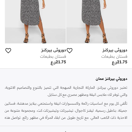
دوروثي بيركنز
دوروثي بيركنز
فستان بطبعات
فستان بطبعات
21.75
ر.ع
21.75
ر.ع
دوروثي بيركنز عمان
تعتبر دوروثي بيركنز، الماركة التجارية المبهجة التي تتميز بالتنوع والتصاميم الانثوية،
والتي توفر لك ملابس انيقة ومظهر عصري مع كل ستايل.
تألقي كل يوم مع اساسيات رائعة واكسسوارات انيقة واستمتعي ببلايز مدهشة، فساتين
جميلة، بناطيل رسمية، ليقنز كاجوال، تيشيرتات وتيشيرتات كت، ومجموعة متنوعة من
الاحذية ذات الكعب العالي. مع تاريخ طويل من ابقاء المرأة في مظهر رائع، تواصل هذه
الماركة في المملكة المتحدة الحفاظ على سمعتها للستايل والاناقة، سنة بعد سنة. سواء
كنت تقومين بتجديد خزانة ملابسك الملائمة للعمل، البحث عن فستان مثالي للحفلات او