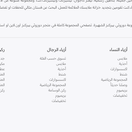
ين جميلة، بناطيل رسمية، ليقنز كاجوال، تيشيرتات وتيشيرتات كت، ومجموعة متنوعة من الاحذي
اء كنت تقومين بتجديد خزانة ملابسك الملائمة للعمل، البحث عن فستان مثالي للحفلات او تفضل
دوروثي بيركنز الشهيرة. تصفحي المجموعة كاملة في متجر دوروثي بيركنز اون لاين او استخد
أزياء النساء
أزياء الرجال
ركن
ملابس
تسوق حسب الفئة
جدي
أحذية
ملابس
مكي
اكسسوارات
أحذية
عطو
شنط
شنط
العن
المجموعة الرياضية
اكسسوارات
العن
وصلنا حديثاً
المجموعة الرياضية
الع
بريميوم
ركن الوسامة
ركن
تخفيضات
بريميوم
تخفيضات