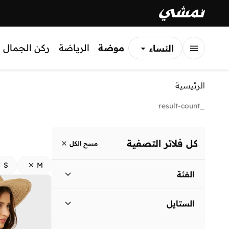
موضة
الرياضة
ركن الجمال
النساء
الرجال
الرئيسية
الأطفال
_result-count
كل فلاتر التصفية
مسح الكل
S
M
الفئة
نساء
)
2
(
الستايل
كاجوال
(
1
)