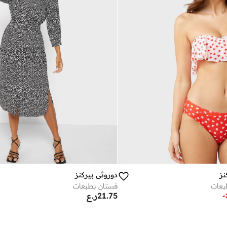
نز
دوروثي بيركنز
بعات
فستان بطبعات
21.75
ر.ع
-