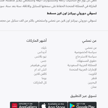
تألقي كل يوم مع اساسيات رائعة واكسسوارات انيقة واستمتعي ببلايز مدهشة، فسات
الماركة في المملكة المتحدة الحفاظ على سمعتها للستايل والاناقة، سنة بعد سنة. سو
تسوقي دوروثي بيركنز اون لاين مسقط
تسوقي دوروثي بيركنز اون لاين من نمشي واستمتعي باكثر من الف ستايل من مجموعة 
والدعم الاستثنائي يضمن لك تجربة تسوق ممتعة دائما مع نمشي.
عن نمشي
أشهر الماركات
عن نمشي
نايك
سياسة الخصوصية
أديداس
سياسة الاسترجاع
نيو بالانس
حقوق المستهلك
جس
المملكة العربية السعودية
تومي هيلفيغر
الإمارات العربية المتحدة
اتش اند ام
الكويت
كالفن كلاين
قطر
بوما
البحرين
كل الماركات
عمان
تسوق عبر التطبيق