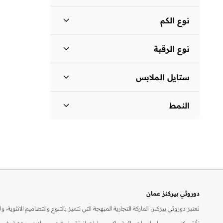
متوسط الطول
(
1
)
نوع الكم
ثلاثة أرباع
(
1
)
نوع الرقبة
ياقة كلاسيكية
(
1
)
ستايل الملابس
فستان بتصميم قميص
(
1
)
النمط
مزين بطبعة
(
1
)
دوروثي بيركنز عمان
تعتبر دوروثي بيركنز، الماركة التجارية المبهجة التي تتميز بالتنوع والتصاميم الانثو