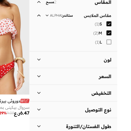
المقاس
2
مسح
لباس يومي
(
1
)
مقاس الملابس
ستاندر
:
ALPHA
)
1
(
S
)
2
(
M
)
1
(
L
لون
أسود
(
1
)
السعر
أحمر
(
1
)
السعر الأقل
السعر الأعلى
التخفيض
ر.ع
ر.ع
دوروثي بيرك
المنتجات المخفضة فقط
(
1
)
انطلق
سروال بيكيني بط
نوع التوصيل
6.47
ر.ع
29
%
9.03
المنتجات غير المخفضة فقط
(
1
)
توصيل قياسي
(
2
)
طول الفستان/التنورة