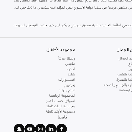
ة ذات الكعب العالي. مع تاريخ طويل من ابقاء المرأة في مظهر رائع، تواصل هذه
ين ملابس مريحة في عطلة نهاية الاسبوع، فمن المؤكد انك ستجدين ما تحتاجين اليه.
مي القائمة لتحديد تجربة تسوق دوروثي بيركنز اون لاين. خدمة التوصيل السريعة
 الجمال
مجموعة الأطفال
د الجمال
وصلنا حديثاً
اج
ملابس
ر
احذية
اية بالشعر
شنط
اية بالبشرة
اكسسوارات
ناية بالجسم والصحة
بريميوم
 الوسامة
لوازم منزلية
المجموعة الرياضية
تسوقوا حسب العمر
مجموعة البنات كاملة
مجموعة الأولاد كاملة
تابعنا