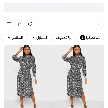
تصفية
تصنيف
الستايل
المقاس
2