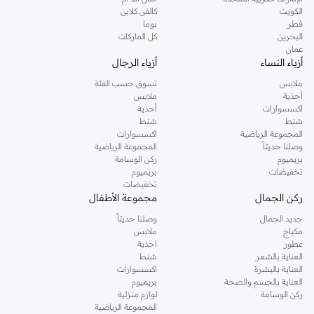
دوروثي بيركنز الشهيرة. تصفحي المجموعة كاملة في متجر دوروثي بيركنز اون لاين او
الكويت
كالفن كلاين
استخدمي القائمة لتحديد تجربة تسوق دوروثي بيركنز اون لاين. خدمة التوصيل السريعة
قطر
بوما
والدعم الاستثنائي يضمن لك تجربة تسوق ممتعة دائما مع نمشي.
البحرين
كل الماركات
عمان
أزياء النساء
أزياء الرجال
ملابس
تسوق حسب الفئة
أحذية
ملابس
اكسسوارات
أحذية
شنط
شنط
المجموعة الرياضية
اكسسوارات
وصلنا حديثاً
المجموعة الرياضية
بريميوم
ركن الوسامة
تخفيضات
بريميوم
تخفيضات
ركن الجمال
مجموعة الأطفال
جديد الجمال
وصلنا حديثاً
مكياج
ملابس
عطور
احذية
العناية بالشعر
شنط
العناية بالبشرة
اكسسوارات
العناية بالجسم والصحة
بريميوم
ركن الوسامة
لوازم منزلية
المجموعة الرياضية