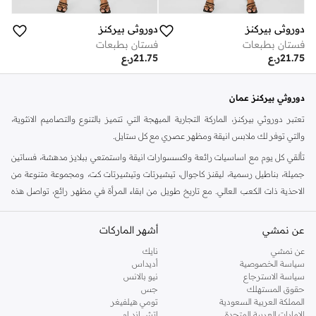
دوروثي بيركنز
دوروثي بيركنز
فستان بطبعات
فستان بطبعات
21.75
ر.ع
21.75
ر.ع
دوروثي بيركنز عمان
تعتبر دوروثي بيركنز، الماركة التجارية المبهجة التي تتميز بالتنوع والتصاميم الانثوية،
والتي توفر لك ملابس انيقة ومظهر عصري مع كل ستايل.
تألقي كل يوم مع اساسيات رائعة واكسسوارات انيقة واستمتعي ببلايز مدهشة، فساتين
جميلة، بناطيل رسمية، ليقنز كاجوال، تيشيرتات وتيشيرتات كت، ومجموعة متنوعة من
الاحذية ذات الكعب العالي. مع تاريخ طويل من ابقاء المرأة في مظهر رائع، تواصل هذه
الماركة في المملكة المتحدة الحفاظ على سمعتها للستايل والاناقة، سنة بعد سنة. سواء
كنت تقومين بتجديد خزانة ملابسك الملائمة للعمل، البحث عن فستان مثالي للحفلات او
عن نمشي
أشهر الماركات
تفضلين ملابس مريحة في عطلة نهاية الاسبوع، فمن المؤكد انك ستجدين ما تحتاجين
عن نمشي
نايك
اليه.
سياسة الخصوصية
أديداس
سياسة الاسترجاع
نيو بالانس
تسوقي دوروثي بيركنز اون لاين مسقط
حقوق المستهلك
جس
تسوقي دوروثي بيركنز اون لاين من نمشي واستمتعي باكثر من الف ستايل من مجموعة
المملكة العربية السعودية
تومي هيلفيغر
الإمارات العربية المتحدة
اتش اند ام