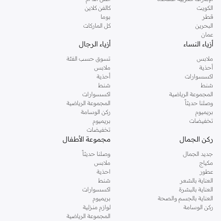
دوروثي بيركنز الشهيرة. تصفحي المجموعة كاملة في متجر دوروثي بيركنز اون لاين او
الكويت
كالفن كلاين
استخدمي القائمة لتحديد تجربة تسوق دوروثي بيركنز اون لاين. خدمة التوصيل السريعة
قطر
بوما
والدعم الاستثنائي يضمن لك تجربة تسوق ممتعة دائما مع نمشي.
البحرين
كل الماركات
عمان
أزياء النساء
أزياء الرجال
ملابس
تسوق حسب الفئة
أحذية
ملابس
اكسسوارات
أحذية
شنط
شنط
المجموعة الرياضية
اكسسوارات
وصلنا حديثاً
المجموعة الرياضية
بريميوم
ركن الوسامة
تخفيضات
بريميوم
تخفيضات
ركن الجمال
مجموعة الأطفال
جديد الجمال
وصلنا حديثاً
مكياج
ملابس
عطور
احذية
العناية بالشعر
شنط
العناية بالبشرة
اكسسوارات
العناية بالجسم والصحة
بريميوم
ركن الوسامة
لوازم منزلية
المجموعة الرياضية