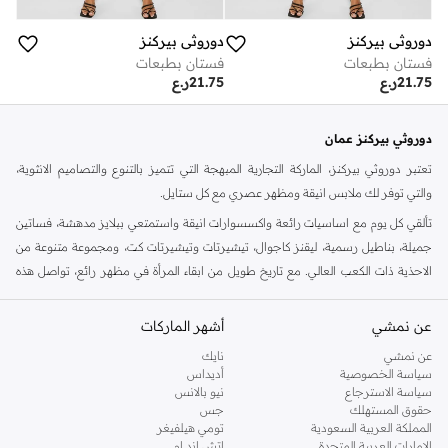
دوروثي بيركنز
دوروثي بيركنز
فستان بطبعات
فستان بطبعات
21.75
ر.ع
21.75
ر.ع
دوروثي بيركنز عمان
تعتبر دوروثي بيركنز، الماركة التجارية المبهجة التي تتميز بالتنوع والتصاميم الانثوية،
والتي توفر لك ملابس انيقة ومظهر عصري مع كل ستايل.
تألقي كل يوم مع اساسيات رائعة واكسسوارات انيقة واستمتعي ببلايز مدهشة، فساتين
جميلة، بناطيل رسمية، ليقنز كاجوال، تيشيرتات وتيشيرتات كت، ومجموعة متنوعة من
الاحذية ذات الكعب العالي. مع تاريخ طويل من ابقاء المرأة في مظهر رائع، تواصل هذه
الماركة في المملكة المتحدة الحفاظ على سمعتها للستايل والاناقة، سنة بعد سنة. سواء
كنت تقومين بتجديد خزانة ملابسك الملائمة للعمل، البحث عن فستان مثالي للحفلات او
عن نمشي
أشهر الماركات
تفضلين ملابس مريحة في عطلة نهاية الاسبوع، فمن المؤكد انك ستجدين ما تحتاجين
عن نمشي
نايك
اليه.
سياسة الخصوصية
أديداس
سياسة الاسترجاع
نيو بالانس
تسوقي دوروثي بيركنز اون لاين مسقط
حقوق المستهلك
جس
تسوقي دوروثي بيركنز اون لاين من نمشي واستمتعي باكثر من الف ستايل من مجموعة
المملكة العربية السعودية
تومي هيلفيغر
الإمارات العربية المتحدة
اتش اند ام