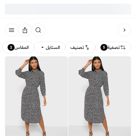
تصفية
تصنيف
الستايل
المقاس
2
5