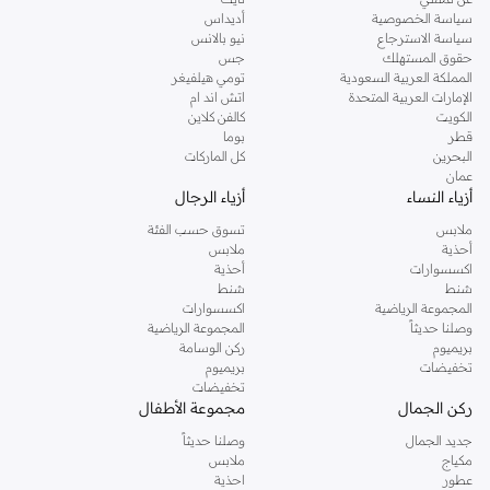
سياسة الخصوصية
أديداس
سياسة الاسترجاع
نيو بالانس
حقوق المستهلك
جس
المملكة العربية السعودية
تومي هيلفيغر
الإمارات العربية المتحدة
اتش اند ام
الكويت
كالفن كلاين
قطر
بوما
البحرين
كل الماركات
عمان
أزياء النساء
أزياء الرجال
ملابس
تسوق حسب الفئة
أحذية
ملابس
اكسسوارات
أحذية
شنط
شنط
المجموعة الرياضية
اكسسوارات
وصلنا حديثاً
المجموعة الرياضية
بريميوم
ركن الوسامة
تخفيضات
بريميوم
تخفيضات
ركن الجمال
مجموعة الأطفال
جديد الجمال
وصلنا حديثاً
مكياج
ملابس
عطور
احذية