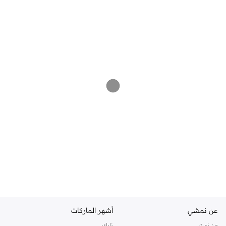
عن نمشي
أشهر الماركات
عن نمشي
نايك