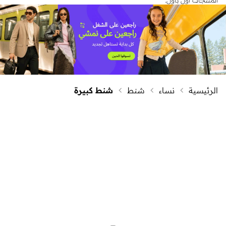
الرئيسية
نساء
شنط
شنط كبيرة