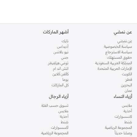
عن نمشي
أشهر الماركات
عن نمشي
نايك
سياسة الخصوصية
أديداس
سياسة الاسترجاع
نيو بالانس
حقوق المستهلك
جس
المملكة العربية السعودية
تومي هيلفيغر
الإمارات العربية المتحدة
اتش اند ام
الكويت
كالفن كلاين
قطر
بوما
البحرين
كل الماركات
عمان
أزياء النساء
أزياء الرجال
ملابس
تسوق حسب الفئة
أحذية
ملابس
اكسسوارات
أحذية
شنط
شنط
المجموعة الرياضية
اكسسوارات
وصلنا حديثاً
المجموعة الرياضية