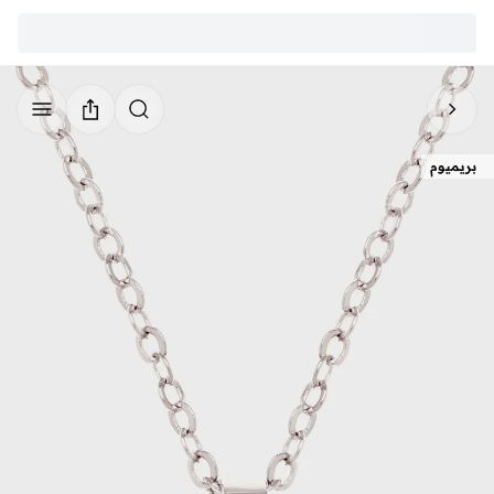
بريميوم