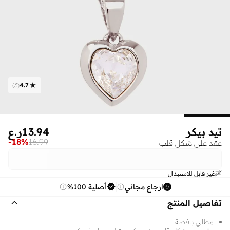
)
3
(
4.7
تيد بيكر
13.94
ر.ع
-
18
%
16.99
عقد على شكل قلب
غير قابل للاستبدال
ارجاع مجاني
أصلية 100%
تفاصيل المنتج
مطلي بافضة