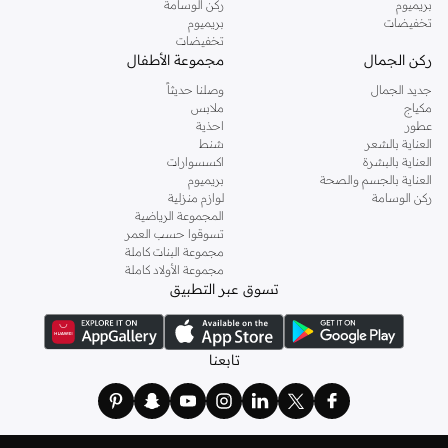
بريميوم
ركن الوسامة
تخفيضات
بريميوم
تخفيضات
ركن الجمال
مجموعة الأطفال
جديد الجمال
وصلنا حديثاً
مكياج
ملابس
عطور
احذية
العناية بالشعر
شنط
العناية بالبشرة
اكسسوارات
العناية بالجسم والصحة
بريميوم
ركن الوسامة
لوازم منزلية
المجموعة الرياضية
تسوقوا حسب العمر
مجموعة البنات كاملة
مجموعة الأولاد كاملة
تسوق عبر التطبيق
تابعنا