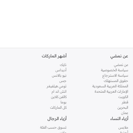
عن نمشي
أشهر الماركات
عن نمشي
نايك
سياسة الخصوصية
أديداس
سياسة الاسترجاع
نيو بالانس
حقوق المستهلك
جس
المملكة العربية السعودية
تومي هيلفيغر
الإمارات العربية المتحدة
اتش اند ام
الكويت
كالفن كلاين
قطر
بوما
البحرين
كل الماركات
عمان
أزياء النساء
أزياء الرجال
ملابس
تسوق حسب الفئة
أحذية
ملابس