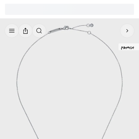
بريميوم