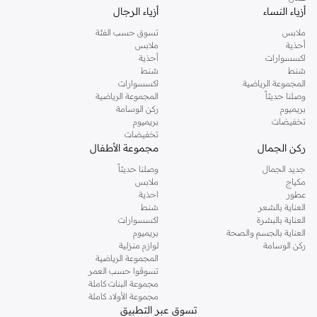
أزياء النساء
أزياء الرجال
ملابس
تسوق حسب الفئة
أحذية
ملابس
اكسسوارات
أحذية
شنط
شنط
المجموعة الرياضية
اكسسوارات
وصلنا حديثاً
المجموعة الرياضية
بريميوم
ركن الوسامة
تخفيضات
بريميوم
تخفيضات
ركن الجمال
مجموعة الأطفال
جديد الجمال
وصلنا حديثاً
مكياج
ملابس
عطور
احذية
العناية بالشعر
شنط
العناية بالبشرة
اكسسوارات
العناية بالجسم والصحة
بريميوم
ركن الوسامة
لوازم منزلية
المجموعة الرياضية
تسوقوا حسب العمر
مجموعة البنات كاملة
مجموعة الأولاد كاملة
تسوق عبر التطبيق