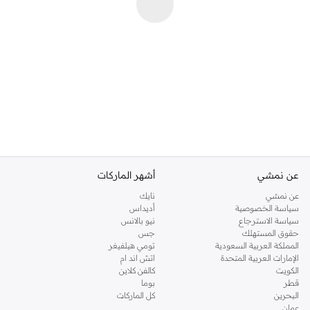
عن نمشي
أشهر الماركات
عن نمشي
نايك
سياسة الخصوصية
أديداس
سياسة الاسترجاع
نيو بالانس
حقوق المستهلك
جس
المملكة العربية السعودية
تومي هيلفيغر
الإمارات العربية المتحدة
اتش اند ام
الكويت
كالفن كلاين
قطر
بوما
البحرين
كل الماركات
عمان