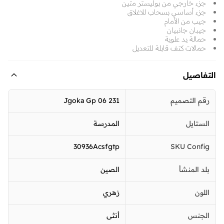
جزء خارجي من بوليستر متين
جزء أساسي بسحاب للاغلاق
جيب من الأمام
جيبان جانبيان
حمالة يد علوية
حمالات كتف قابلة للتعديل
التفاصيل
رقم التصميم
231 Jgoka Gp 06
الستايل
المدرسة
30936Acsfgtp
SKU Config
بلد المنشأ
الصين
اللون
زهري
الجنس
أنثى