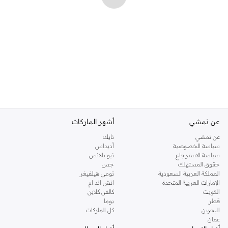
عن نمشي
أشهر الماركات
عن نمشي
نايك
سياسة الخصوصية
أديداس
سياسة الاسترجاع
نيو بالانس
حقوق المستهلك
جس
المملكة العربية السعودية
تومي هيلفيغر
الإمارات العربية المتحدة
اتش اند ام
الكويت
كالفن كلاين
قطر
بوما
البحرين
كل الماركات
عمان