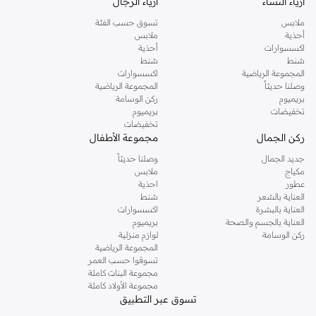
أزياء النساء
أزياء الرجال
ملابس
تسوق حسب الفئة
أحذية
ملابس
اكسسوارات
أحذية
شنط
شنط
المجموعة الرياضية
اكسسوارات
وصلنا حديثاً
المجموعة الرياضية
بريميوم
ركن الوسامة
تخفيضات
بريميوم
تخفيضات
ركن الجمال
مجموعة الأطفال
جديد الجمال
وصلنا حديثاً
مكياج
ملابس
عطور
احذية
العناية بالشعر
شنط
العناية بالبشرة
اكسسوارات
العناية بالجسم والصحة
بريميوم
ركن الوسامة
لوازم منزلية
المجموعة الرياضية
تسوقوا حسب العمر
مجموعة البنات كاملة
مجموعة الأولاد كاملة
تسوق عبر التطبيق