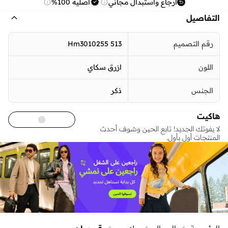
ارجاع واستبدال مجاني
أصلية 100%
التفاصيل
رقم التصميم
Hm3010255 513
اللون
ازرق سكاي
الجنس
ذكر
هاكيت
لا يفوتك الجديد! تابع الحين وشوف أحدث
المنتجات أول بأول.