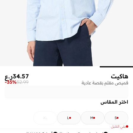
هاكيت
34.57
ر.ع
-
35
%
52.99
قميص مقلم بقصة عادية
اختر المقاس
XL
L
M
S
بقي القليل