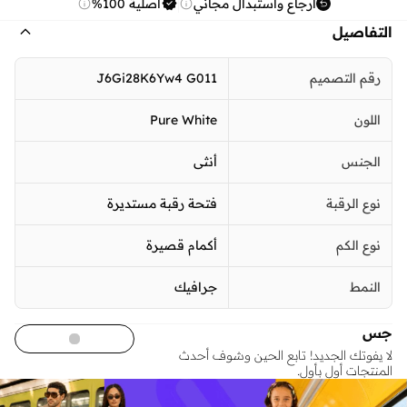
ارجاع واستبدال مجاني
أصلية 100%
التفاصيل
رقم التصميم
J6Gi28K6Yw4 G011
اللون
Pure White
الجنس
أنثى
نوع الرقبة
فتحة رقبة مستديرة
نوع الكم
أكمام قصيرة
النمط
جرافيك
جس
لا يفوتك الجديد! تابع الحين وشوف أحدث
المنتجات أول بأول.