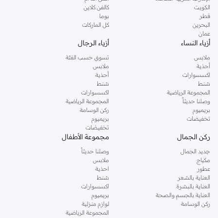
الكويت
كالفن كلاين
قطر
بوما
البحرين
كل الماركات
عمان
أزياء النساء
أزياء الرجال
ملابس
تسوق حسب الفئة
أحذية
ملابس
اكسسوارات
أحذية
شنط
شنط
المجموعة الرياضية
اكسسوارات
وصلنا حديثاً
المجموعة الرياضية
بريميوم
ركن الوسامة
تخفيضات
بريميوم
تخفيضات
ركن الجمال
مجموعة الأطفال
جديد الجمال
وصلنا حديثاً
مكياج
ملابس
عطور
احذية
العناية بالشعر
شنط
العناية بالبشرة
اكسسوارات
العناية بالجسم والصحة
بريميوم
ركن الوسامة
لوازم منزلية
المجموعة الرياضية