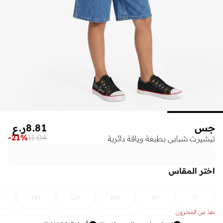
جس
8.81
ر.ع
-
21
%
11.04
تيشيرت شبابي بطبعة وياقة دائرية
اختر المقاس
Y
14Y
12Y
10Y
8Y
7Y
نفذ من المخزون