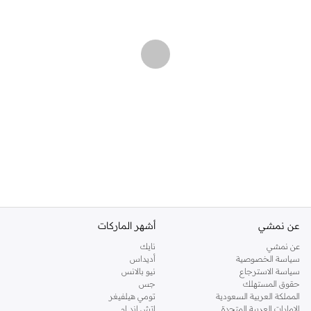
عن نمشي
أشهر الماركات
عن نمشي
نايك
سياسة الخصوصية
أديداس
سياسة الاسترجاع
نيو بالانس
حقوق المستهلك
جس
المملكة العربية السعودية
تومي هيلفيغر
الإمارات العربية المتحدة
اتش اند ام