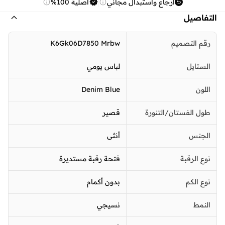
ارجاع واستبدال مجاني
أصلية 100%
التفاصيل
رقم التصميم
K6Gk06D7850 Mrbw
الستايل
لباس يومي
اللون
Denim Blue
طول الفستان/التنورة
قصير
الجنس
أنثى
نوع الرقبة
فتحة رقبة مستديرة
نوع الكم
بدون أكمام
النمط
نسيجي