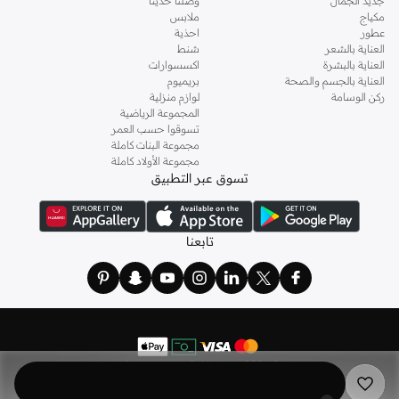
جديد الجمال
وصلنا حديثاً
مكياج
ملابس
عطور
احذية
العناية بالشعر
شنط
العناية بالبشرة
اكسسوارات
العناية بالجسم والصحة
بريميوم
ركن الوسامة
لوازم منزلية
المجموعة الرياضية
تسوقوا حسب العمر
مجموعة البنات كاملة
مجموعة الأولاد كاملة
تسوق عبر التطبيق
تابعنا
©
2026 نمشي. كل الحقوق محفوظة
نمشي هولدينج ليميتد