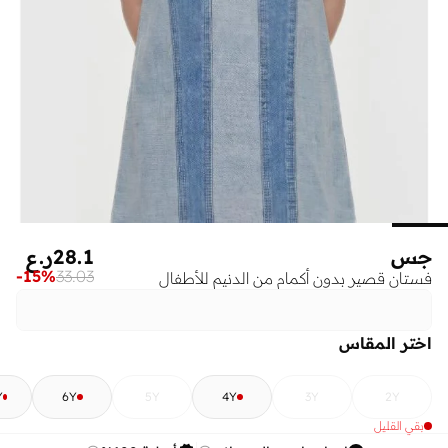
جس
28.1
ر.ع
-
15
%
33.03
فستان قصير بدون أكمام من الدنيم للأطفال
اختر المقاس
7Y
6Y
5Y
4Y
3Y
2Y
بقي القليل