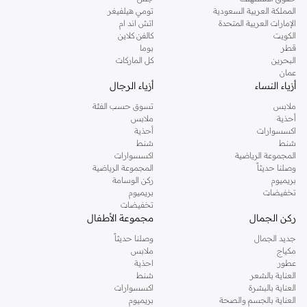
المملكة العربية السعودية
تومي هيلفيغر
الإمارات العربية المتحدة
اتش اند ام
الكويت
كالفن كلاين
قطر
بوما
البحرين
كل الماركات
عمان
أزياء النساء
أزياء الرجال
ملابس
تسوق حسب الفئة
أحذية
ملابس
اكسسوارات
أحذية
شنط
شنط
المجموعة الرياضية
اكسسوارات
وصلنا حديثاً
المجموعة الرياضية
بريميوم
ركن الوسامة
تخفيضات
بريميوم
تخفيضات
ركن الجمال
مجموعة الأطفال
جديد الجمال
وصلنا حديثاً
مكياج
ملابس
عطور
احذية
العناية بالشعر
شنط
العناية بالبشرة
اكسسوارات
العناية بالجسم والصحة
بريميوم