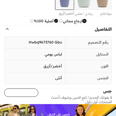
أخضر/أزرق
موكا فاتح
رمادي / فضي
فاتح
ارجاع مجاني
أصلية 100%
التفاصيل
رقم التصميم
Hwbq9673760 Gbu
الستايل
لباس يومي
اللون
أخضر/أزرق
الجنس
أنثى
جس
لا يفوتك الجديد! تابع الحين وشوف أحدث
المنتجات أول بأول.