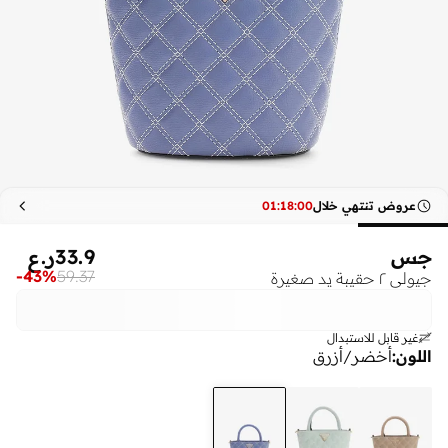
عروض تنتهي خلال
00
:
18
:
01
جس
33.9
ر.ع
-
43
%
59.37
جيولي ٢ حقيبة يد صغيرة
غير قابل للاستبدال
اللون
:
أخضر/أزرق