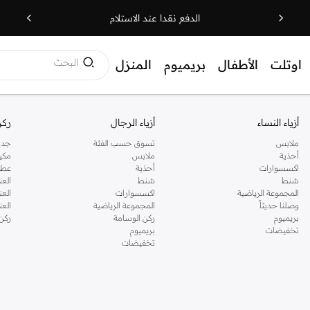
الدفع نقدا عند الاستلام
البحث
اوتلت
الأطفال
بريميوم
المنزل
أزياء النساء
أزياء الرجال
ركن
ملابس
تسوق حسب الفئة
جدي
أحذية
ملابس
مكي
اكسسوارات
أحذية
عطو
شنط
شنط
العن
المجموعة الرياضية
اكسسوارات
العن
وصلنا حديثاً
المجموعة الرياضية
الع
بريميوم
ركن الوسامة
ركن
تخفيضات
بريميوم
تخفيضات