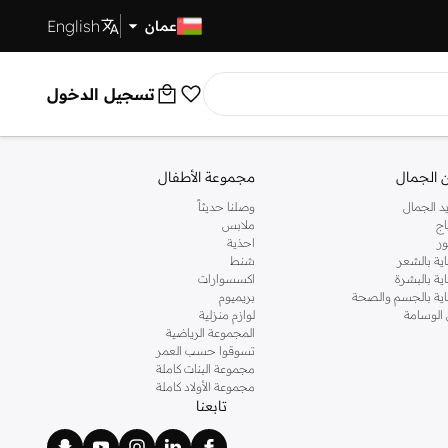
English
توصيل سريع
عمان
تسجيل الدخول
 الجمال
مجموعة الأطفال
د الجمال
وصلنا حديثاً
اج
ملابس
ر
احذية
اية بالشعر
شنط
اية بالبشرة
اكسسوارات
ناية بالجسم والصحة
بريميوم
 الوسامة
لوازم منزلية
المجموعة الرياضية
تسوقوا حسب العمر
مجموعة البنات كاملة
مجموعة الأولاد كاملة
تابعنا