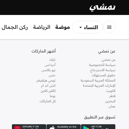
موضة
الرياضة
ركن الجمال
النساء
الرجال
عن نمشي
أشهر الماركات
الأطفال
عن نمشي
نايك
سياسة الخصوصية
أديداس
سياسة الاسترجاع
نيو بالانس
حقوق المستهلك
جس
المملكة العربية السعودية
تومي هيلفيغر
الإمارات العربية المتحدة
اتش اند ام
الكويت
كالفن كلاين
قطر
بوما
البحرين
كل الماركات
عمان
تسوق عبر التطبيق