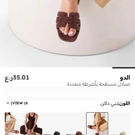
الدو
35.01
ر.ع
صنادل مسطحة بأشرطة متعددة
اللون
:
بني داكن
)
VIEW
(
6