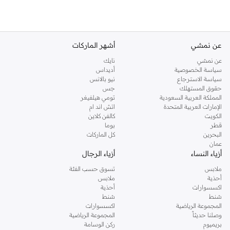
عن نمشي
أشهر الماركات
عن نمشي
نايك
سياسة الخصوصية
أديداس
سياسة الاسترجاع
نيو بالانس
حقوق المستهلك
جس
المملكة العربية السعودية
تومي هيلفيغر
الإمارات العربية المتحدة
اتش اند ام
الكويت
كالفن كلاين
قطر
بوما
البحرين
كل الماركات
عمان
أزياء النساء
أزياء الرجال
ملابس
تسوق حسب الفئة
أحذية
ملابس
اكسسوارات
أحذية
شنط
شنط
المجموعة الرياضية
اكسسوارات
وصلنا حديثاً
المجموعة الرياضية
بريميوم
ركن الوسامة