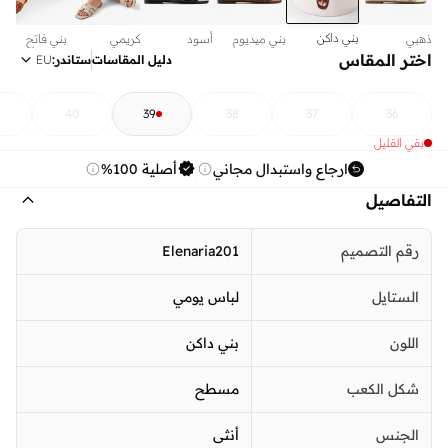
بني داكن
ذهبي
بني ميديوم
أسود
كريمي
بني فاتح
اختر المقاس
دليل المقاسات
ستاندر
:
EU
40
39
38
37
36
بقي القليل
ارجاع واستبدال مجاني
أصلية 100%
التفاصيل
رقم التصميم
Elenaria201
الستايل
لباس يومي
اللون
بني داكن
شكل الكعب
مسطح
الجنس
أنثى