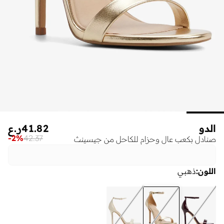
الدو
41.82
ر.ع
-
2
%
42.37
صنادل بكعب عالٍ وحزام للكاحل من جيسينث
اللون
:
ذهبي