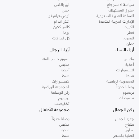
سياسة الاسترجاع
نيو بالانس
حقوق المستهلك
جس
المملكة العربية السعودية
تومي هيلفيغر
الإمارات العربية المتحدة
اتش اند ام
الكويت
كالفن كلاين
قطر
بوما
البحرين
كل الماركات
عمان
أزياء النساء
أزياء الرجال
ملابس
تسوق حسب الفئة
أحذية
ملابس
اكسسوارات
أحذية
شنط
شنط
المجموعة الرياضية
اكسسوارات
وصلنا حديثاً
المجموعة الرياضية
بريميوم
ركن الوسامة
تخفيضات
بريميوم
تخفيضات
ركن الجمال
مجموعة الأطفال
جديد الجمال
وصلنا حديثاً
مكياج
ملابس
عطور
احذية
العناية بالشعر
شنط