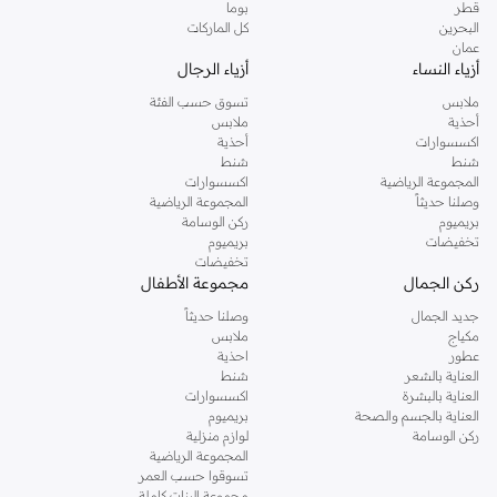
قطر
بوما
البحرين
كل الماركات
عمان
أزياء النساء
أزياء الرجال
ملابس
تسوق حسب الفئة
أحذية
ملابس
اكسسوارات
أحذية
شنط
شنط
المجموعة الرياضية
اكسسوارات
وصلنا حديثاً
المجموعة الرياضية
بريميوم
ركن الوسامة
تخفيضات
بريميوم
تخفيضات
ركن الجمال
مجموعة الأطفال
جديد الجمال
وصلنا حديثاً
مكياج
ملابس
عطور
احذية
العناية بالشعر
شنط
العناية بالبشرة
اكسسوارات
العناية بالجسم والصحة
بريميوم
ركن الوسامة
لوازم منزلية
المجموعة الرياضية
تسوقوا حسب العمر
مجموعة البنات كاملة