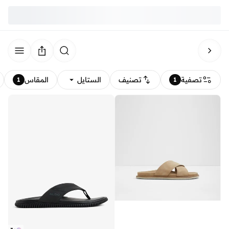
تصفية
تصنيف
الستايل
المقاس
1
1