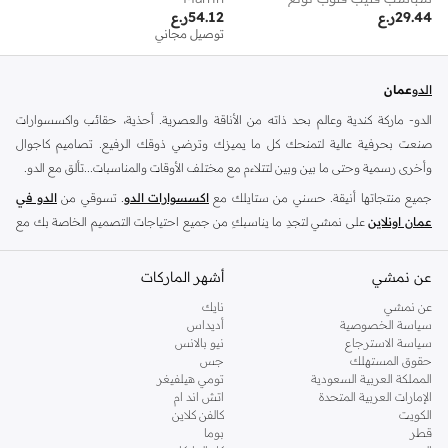
29.44
ر.ع
54.12
ر.ع
توصيل مجاني
الدو
عمان
الدو- ماركة كندية وعالم بحد ذاته من الأناقة والعصرية. أحذية، حقائب واكسسوارات
صنعت بحرفية عالية لتمنحك كل ما يميزك وترضي ذوقك الرفيع. تصاميم كاجوال
وأخرى رسمية وحتى ما بين وبين لتتلاءم مع مختلف الأوقات والمناسبات...تألق مع الدو.
جميع منتجاتها أنيقة. حسني من ستايلك مع
اكسسوارات الدو
. تسوقي من
الدو في
عمان اونلاين
على نمشي لتجدِ ما يناسبكِ من جميع احتياجات التصميم الخاصة بك مع
أحدث
أحذية الدو
و
حقائب الدو
.
شنط الدو
-
عن نمشي
احذية الدو
-
اكسسوارات الدو
أشهر الماركات
تعد متاجر الدو الكندية للتجزئة الوجهة العالمية للأحذية والإكسسوارات العصرية ،تشتهر
عن نمشي
نايك
سياسة الخصوصية
أديداس
بنهجها في التفكير المستقبلي للصنادل العادية ، والكعب العالي الرسمي وشكلها مع
سياسة الاسترجاع
نيو بالانس
المجوهرات
. سواء كنت تبحث عن تحديث خزانة ملابسك ، ابحث عن الأحذية العادية
حقوق المستهلك
جس
المثالية لاناقة عطلة نهاية الأسبوع أو فترة ما بعد الدوام و ارتدي زوج من الكعوب الأنيقة
المملكة العربية السعودية
تومي هيلفيغر
الإمارات العربية المتحدة
اتش اند ام
التي تتطابق مع مناسبة مسائية ، نقدم لك ما تحتاجه .
الكويت
كالفن كلاين
ان تشكيلة الأحذية النسائية من هذه العلامة التجارية الشهيرة تشمل مجموعة مختارة من
قطر
بوما