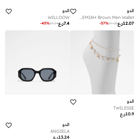
الدو
الدو
WILLOOW
JEREMIAH Brown Men Wallet
12.07
ر.ع
7.4
ر.ع
-
45
%
13.24
-
37
%
19.08
الدو
TWILESSE
10.9
ر.ع
الدو
ANGIELA
13.24
ر.ع