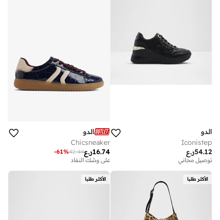
الدو
الدو
Chicsneaker
Iconistep
54.12
ر.ع
16.74
ر.ع
-
61
%
42.44
توصيل مجاني
على وشك النفاد
الأكثر طلبا
الأكثر طلبا