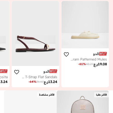
الدو
MYRIANA Monogram Patterned Mules
19.08
ر.ع
-
61
%
48.29
الدو
osita
CATLYN T-Strap Flat Sandals
13.24
ر.ع
13.24
-
64
%
36.60
الأكثر طلبا
الأكثر مشاهدة