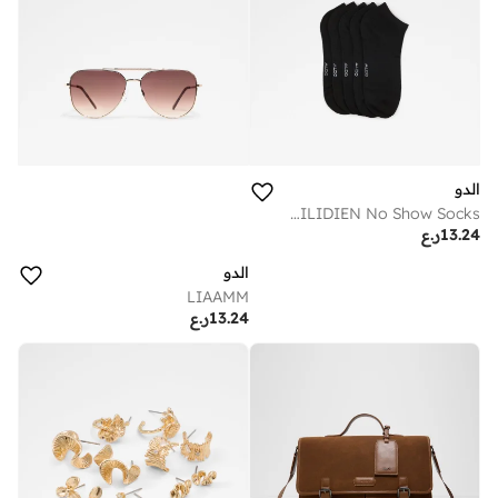
الدو
AGRILIDIEN No Show Socks
13.24
ر.ع
الدو
LIAAMM
13.24
ر.ع