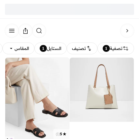
تصفية
تصنيف
الستايل
المقاس
1
1
)
1
(
5