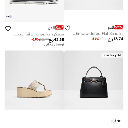
4
+
الدو
الدو
OCEANIA Embroidered Flat Sandals
سنيكرز درايموس برقبة منخفضة
16.74
ر.ع
-
61
%
42.44
43.38
ر.ع
-
19
%
52.99
توصيل مجاني
على وشك النفاد
توصيل مجاني
على وشك النفاد
الأكثر مشاهدة
)
1
(
5