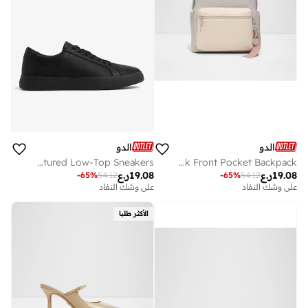
الدو
الدو
SCOTTIEE Textured Low-Top Sneakers
THALI Color Block Front Pocket Backpack
19.08
ر.ع
19.08
ر.ع
-
65
%
54.12
-
65
%
54.12
على وشك النفاد
على وشك النفاد
الأكثر طلبا