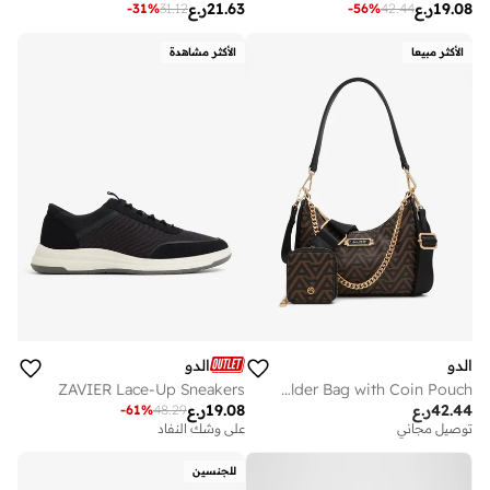
19.08
ر.ع
21.63
ر.ع
-
31
%
31.12
-
56
%
42.44
الأكثر مبيعا
الأكثر مشاهدة
الدو
الدو
ZAVIER Lace-Up Sneakers
ANNAENDRA Monogram Shoulder Bag with Coin Pouch
42.44
ر.ع
19.08
ر.ع
-
61
%
48.29
توصيل مجاني
على وشك النفاد
للجنسين