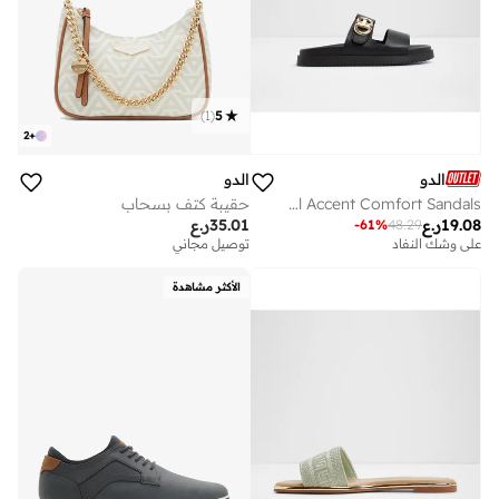
)
1
(
5
2
+
الدو
الدو
DAISYMAE Metal Accent Comfort Sandals
حقيبة كتف بسحاب
19.08
ر.ع
35.01
ر.ع
-
61
%
48.29
على وشك النفاد
توصيل مجاني
الأكثر مشاهدة