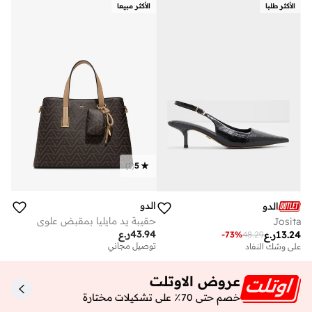
الأكثر طلبا
الأكثر مبيعا
)
1
(
5
الدو
الدو
حقيبة يد مايليا بمقبض علوي
Josita
43.94
ر.ع
13.24
ر.ع
-
73
%
48.29
توصيل مجاني
على وشك النفاد
عروض الاوتلت
خصم حتى 70٪ على تشكيلات مختارة