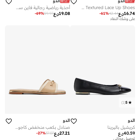
الدو
الدو
CHICSNEAKER2 Textured Lace Up Shoes
أحذية رياضية رجالية فاين سبيك
16.74
ر.ع
19.08
ر.ع
-
69
%
59.97
-
61
%
42.44
على وشك النفاد
)
1
(
5
الدو
الدو
كريشيل باليرينا
صنادل بكعب منخفض كاجوال
40.59
ر.ع
27.21
ر.ع
-
27
%
37.07
توصيل مجاني