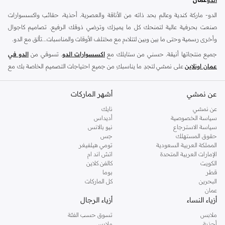
الدو- ماركة كندية وعالم بحد ذاته من الأناقة والعصرية. أحذية، حقائب واكسسوارات
صنعت بحرفية عالية لتمنحك كل ما يميزك وترضي ذوقك الرفيع. تصاميم كاجوال
وأخرى رسمية وحتى ما بين وبين لتتلاءم مع مختلف الأوقات والمناسبات...تألق مع الدو.
جميع منتجاتها أنيقة. حسني من ستايلك مع
اكسسوارات الدو
. تسوقي من
الدو في
عمان اونلاين
على نمشي لتجدِ ما يناسبكِ من جميع احتياجات التصميم الخاصة بك مع
أحدث
أحذية الدو
و
حقائب الدو
.
شنط الدو
-
عن نمشي
احذية الدو
-
اكسسوارات الدو
أشهر الماركات
تعد متاجر الدو الكندية للتجزئة الوجهة العالمية للأحذية والإكسسوارات العصرية ،تشتهر
عن نمشي
نايك
سياسة الخصوصية
أديداس
بنهجها في التفكير المستقبلي للصنادل العادية ، والكعب العالي الرسمي وشكلها مع
سياسة الاسترجاع
نيو بالانس
المجوهرات
. سواء كنت تبحث عن تحديث خزانة ملابسك ، ابحث عن الأحذية العادية
حقوق المستهلك
جس
المثالية لاناقة عطلة نهاية الأسبوع أو فترة ما بعد الدوام و ارتدي زوج من الكعوب الأنيقة
المملكة العربية السعودية
تومي هيلفيغر
الإمارات العربية المتحدة
اتش اند ام
التي تتطابق مع مناسبة مسائية ، نقدم لك ما تحتاجه .
الكويت
كالفن كلاين
ان تشكيلة الأحذية النسائية من هذه العلامة التجارية الشهيرة تشمل مجموعة مختارة من
قطر
بوما
البحرين
كل الماركات
الأحذية لكل موضة اما خلال النهار ، يمكنك ارتداءا شيء مريح ، مثل زوج من
الصنادل
عمان
الانيقة أو
أحذية الكعب
التي تتماشي تماما مع
حقائب اليد
والفساتين و
النظارات
أزياء النساء
أزياء الرجال
الشمسية
. اما في العمل ، يمكنك أن تضيف إلى بدلك الخاصة وأساسيات المكتب مع
ملابس
تسوق حسب الفئة
شباشب بسيطة وأحذية عالية . اما ب الليل ، أضف الحجم والطول مع الكعب الأنيق. اما
أحذية
ملابس