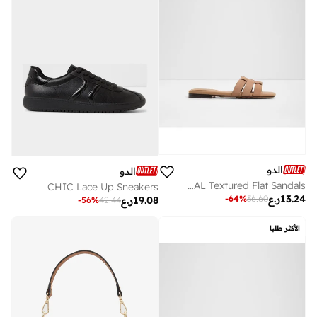
الدو
الدو
GOTOSANDAL Textured Flat Sandals
CHIC Lace Up Sneakers
13.24
ر.ع
-
64
%
36.60
19.08
ر.ع
-
56
%
42.44
الأكثر طلبا