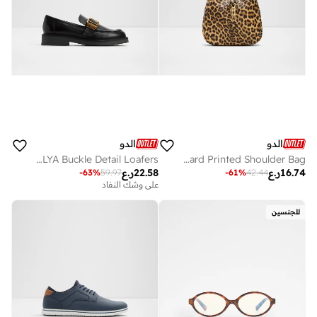
الدو
الدو
KALYA Buckle Detail Loafers
SSOFFIETY Leopard Printed Shoulder Bag
16.74
ر.ع
22.58
ر.ع
-
63
%
59.97
-
61
%
42.44
على وشك النفاد
للجنسين