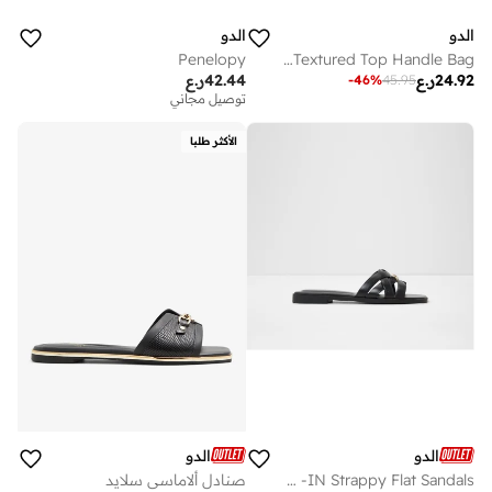
الدو
الدو
Penelopy
SELENIA Textured Top Handle Bag
24.92
ر.ع
42.44
ر.ع
-
46
%
45.95
توصيل مجاني
الأكثر طلبا
الدو
الدو
JENNALERIEL -IN Strappy Flat Sandals
صنادل ألاماسي سلايد