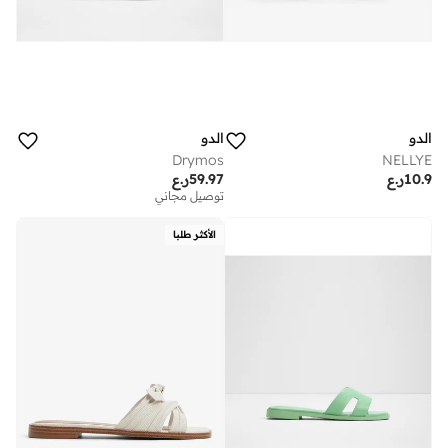
الدو
الدو
Drymos
NELLYE
10.9
ر.ع
59.97
ر.ع
توصيل مجاني
الأكثر طلبا