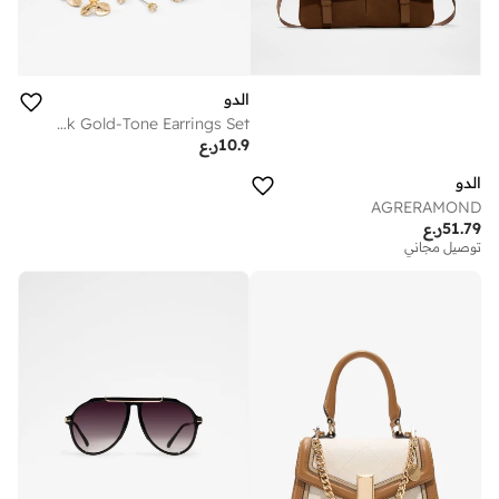
الدو
REVERIE Multipack Gold-Tone Earrings Set
10.9
ر.ع
الدو
AGRERAMOND
51.79
ر.ع
توصيل مجاني