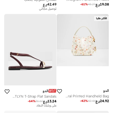
19.08
ر.ع
42.49
ر.ع
-
61
%
48.29
توصيل مجاني
الأكثر طلبا
الدو
الدو
AURALILY Floral Printed Handheld Bag
CATLYN T-Strap Flat Sandals
24.92
ر.ع
-
42
%
42.44
13.24
ر.ع
-
64
%
36.60
على وشك النفاد