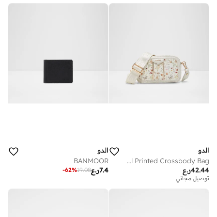
الدو
الدو
BANMOOR
MASUMA Floral Printed Crossbody Bag
42.44
ر.ع
7.4
ر.ع
-
62
%
19.08
توصيل مجاني