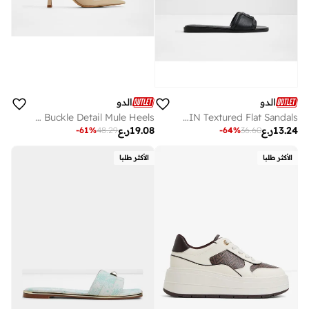
الدو
الدو
CINCINNATI Buckle Detail Mule Heels
LIAUDIN Textured Flat Sandals
13.24
ر.ع
19.08
ر.ع
-
61
%
48.29
-
64
%
36.60
الأكثر طلبا
الأكثر طلبا