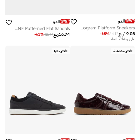
الدو
الدو
WHALLIAN Monogram Platform Sneakers
DARINE Patterned Flat Sandals
19.08
ر.ع
-
65
%
54.12
16.74
ر.ع
-
61
%
42.44
على وشك النفاد
الأكثر مشاهدة
الأكثر طلبا