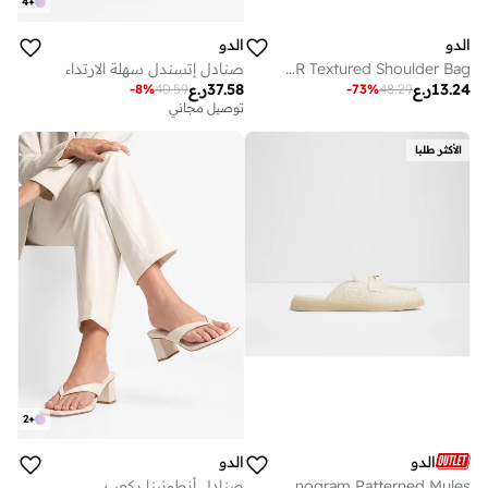
4
+
الدو
الدو
KORER Textured Shoulder Bag
صنادل إتسندل سهلة الارتداء
13.24
ر.ع
37.58
ر.ع
-
8
%
40.59
-
73
%
48.29
توصيل مجاني
الأكثر طلبا
2
+
الدو
الدو
MYRIANA Monogram Patterned Mules
صنادل أنطونينا بكعب