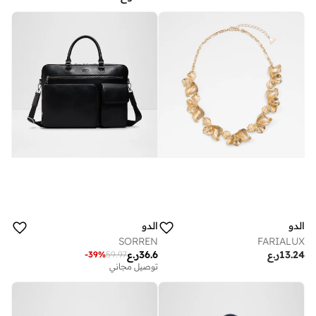
الدو
الدو
SORREN
FARIALUX
13.24
ر.ع
36.6
ر.ع
-
39
%
59.97
توصيل مجاني