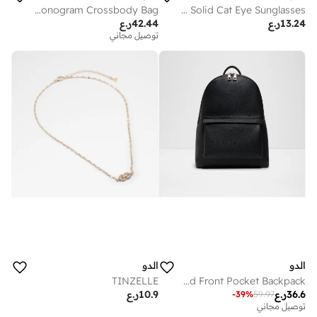
MASUMA Monogram Crossbody Bag
LILYA Solid Cat Eye Sunglasses
13.24
ر.ع
42.44
ر.ع
توصيل مجاني
الدو
الدو
TINZELLE
ZAYDEN Textured Front Pocket Backpack
36.6
ر.ع
10.9
ر.ع
-
39
%
59.97
توصيل مجاني