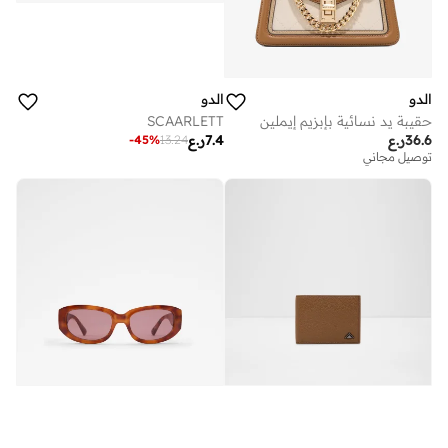
الدو
الدو
حقيبة يد نسائية بإبزيم إيملين
SCAARLETT
36.6
ر.ع
7.4
ر.ع
-
45
%
13.24
توصيل مجاني