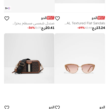
2
+
الدو
الدو
ITSANDAL Textured Flat Sandals
صندل شمسي مسطح بحزام واحد
13.24
ر.ع
20.41
ر.ع
-
36
%
31.75
-
69
%
42.44
الدو
الدو