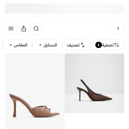
تصفية
تصنيف
الستايل
المقاس
1