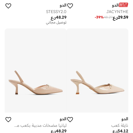
الدو
الدو
STESSY2.0
JACYNTHE
29.59
ر.ع
48.29
ر.ع
-
39
%
48.29
توصيل مجاني
الدو
الدو
نايلة كعب
ليانيا مضخات مدببة بكعب معدني
54.12
ر.ع
48.29
ر.ع