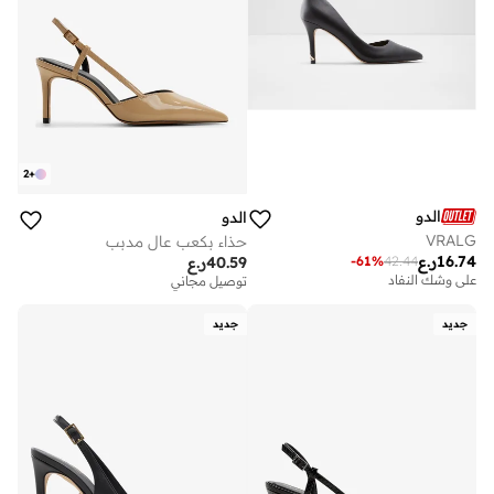
2
+
الدو
الدو
VRALG
حذاء بكعب عالٍ مدبب
16.74
ر.ع
-
61
%
42.44
40.59
ر.ع
على وشك النفاد
توصيل مجاني
جديد
جديد