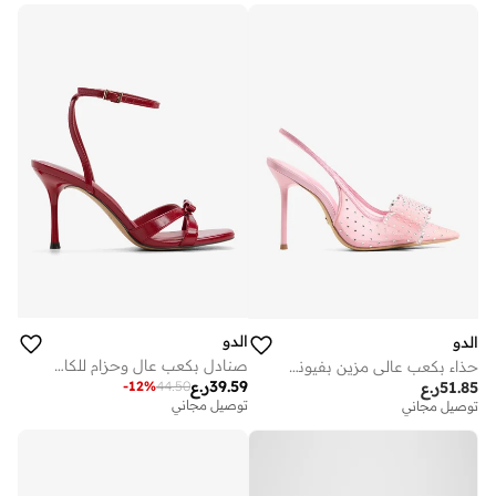
الدو
الدو
صنادل بكعب عالٍ وحزام للكاحل
حذاء بكعب عالي مزين بفيونكة وحزام للكاحل
39.59
ر.ع
-
12
%
44.50
51.85
ر.ع
توصيل مجاني
توصيل مجاني