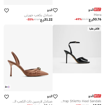
الدو
الدو
Mera
صنادل بكعب جورني
30.76
ر.ع
-
49
%
59.97
31.22
ر.ع
-
35
%
47.69
الأكثر طلبا
2
+
الدو
الدو
KAIASIEN Ankle Strap Stiletto Heel Sandals
صنادل لارسين ذات الكعب العالي