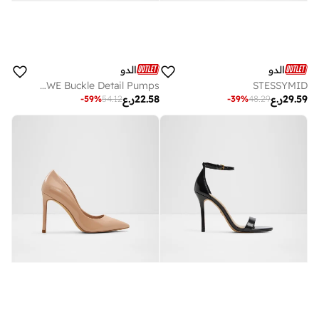
الدو
الدو
TROWE Buckle Detail Pumps
STESSYMID
29.59
ر.ع
22.58
ر.ع
-
59
%
54.12
-
39
%
48.29