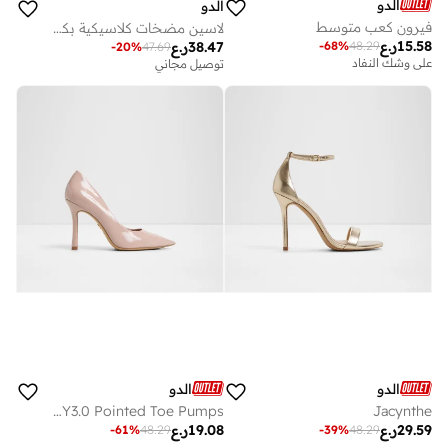
الدو
الدو
فيرون كعب متوسط
لاسين مضخات كلاسيكية بكعب
15.58
ر.ع
-
68
%
48.29
38.47
ر.ع
-
20
%
47.69
على وشك النفاد
توصيل مجاني
الدو
الدو
STESSY3.0 Pointed Toe Pumps
Jacynthe
29.59
ر.ع
19.08
ر.ع
-
61
%
48.29
-
39
%
48.29