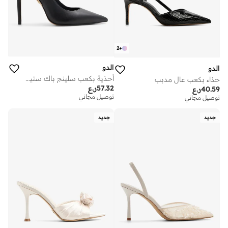
2
+
الدو
الدو
أحذية بكعب سلينج باك ستيسي
حذاء بكعب عالٍ مدبب
57.32
ر.ع
40.59
ر.ع
توصيل مجاني
توصيل مجاني
جديد
جديد