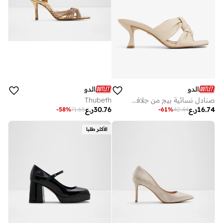
الدو
الدو
صنادل نسائية بيج من جلافث-إن
Thubeth
16.74
ر.ع
30.76
ر.ع
-
58
%
71.65
-
61
%
42.44
الأكثر طلبا