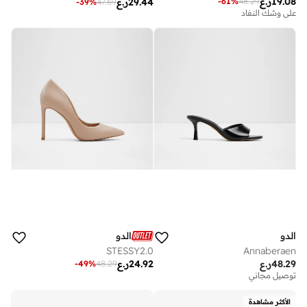
19.08
ر.ع
-
61
%
48.29
29.44
ر.ع
-
39
%
47.69
على وشك النفاد
الدو
الدو
STESSY2.0
Annaberaen
48.29
ر.ع
24.92
ر.ع
-
49
%
48.29
توصيل مجاني
الأكثر مشاهدة