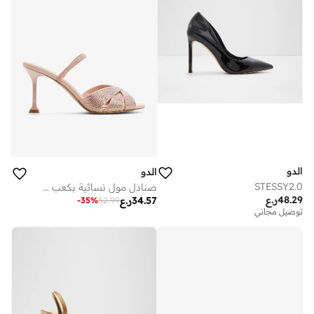
الدو
الدو
STESSY2.0
صنادل مول نسائية بكعب ضوء القمر
48.29
ر.ع
34.57
ر.ع
-
35
%
52.99
توصيل مجاني