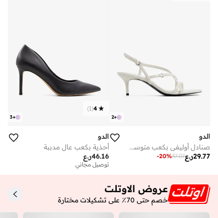
)
1
(
4
3
+
2
+
الدو
الدو
صنادل أوليفي بكعب متوسط وأحزمة متعددة
أحذية بكعب عالٍ مدببة
29.77
ر.ع
46.16
ر.ع
-
20
%
37.07
توصيل مجاني
عروض الاوتلت
خصم حتى 70٪ على تشكيلات مختارة