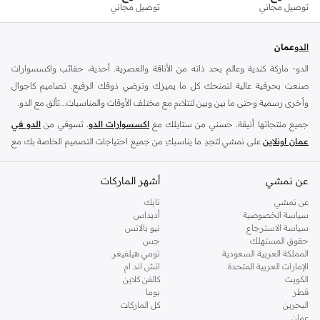
توصيل مجاني
توصيل مجاني
الدو
عمان
الدو- ماركة كندية وعالم بحد ذاته من الأناقة والعصرية. أحذية، حقائب واكسسوارات
صنعت بحرفية عالية لتمنحك كل ما يميزك وترضي ذوقك الرفيع. تصاميم كاجوال
وأخرى رسمية وحتى ما بين وبين لتتلاءم مع مختلف الأوقات والمناسبات...تألق مع الدو.
جميع منتجاتها أنيقة. حسني من ستايلك مع
اكسسوارات الدو
. تسوقي من
الدو في
عمان اونلاين
على نمشي لتجدِ ما يناسبكِ من جميع احتياجات التصميم الخاصة بك مع
أحدث
أحذية الدو
و
حقائب الدو
.
شنط الدو
-
عن نمشي
احذية الدو
-
اكسسوارات الدو
أشهر الماركات
تعد متاجر الدو الكندية للتجزئة الوجهة العالمية للأحذية والإكسسوارات العصرية ،تشتهر
عن نمشي
نايك
سياسة الخصوصية
أديداس
بنهجها في التفكير المستقبلي للصنادل العادية ، والكعب العالي الرسمي وشكلها مع
سياسة الاسترجاع
نيو بالانس
المجوهرات
. سواء كنت تبحث عن تحديث خزانة ملابسك ، ابحث عن الأحذية العادية
حقوق المستهلك
جس
المثالية لاناقة عطلة نهاية الأسبوع أو فترة ما بعد الدوام و ارتدي زوج من الكعوب الأنيقة
المملكة العربية السعودية
تومي هيلفيغر
الإمارات العربية المتحدة
اتش اند ام
التي تتطابق مع مناسبة مسائية ، نقدم لك ما تحتاجه .
الكويت
كالفن كلاين
ان تشكيلة الأحذية النسائية من هذه العلامة التجارية الشهيرة تشمل مجموعة مختارة من
قطر
بوما
البحرين
كل الماركات
الأحذية لكل موضة اما خلال النهار ، يمكنك ارتداءا شيء مريح ، مثل زوج من
الصنادل
عمان