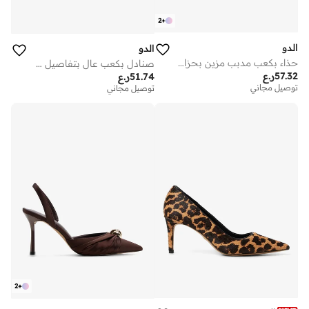
2
+
الدو
الدو
حذاء بكعب مدبب مزين بحزام للكاحل
صنادل بكعب عالٍ بتفاصيل فيونكة
57.32
ر.ع
51.74
ر.ع
توصيل مجاني
توصيل مجاني
2
+