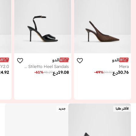
الدو
الدو
Y2.0
KAIASIEN Ankle Strap Stiletto Heel Sandals
Mera
30.76
ر.ع
19.08
ر.ع
24.92
-
61
%
48.29
-
49
%
59.97
الأكثر طلبا
جديد