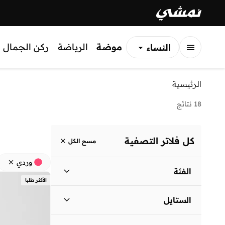
موضة
الرياضة
ركن الجمال
النساء
الرجال
الرئيسية
الأطفال
18 نتائج
كل فلاتر التصفية
مسح الكل
وردي
الفئة
الأكثر طلبا
نساء
)
18
(
الستايل
كاجوال
(
13
)