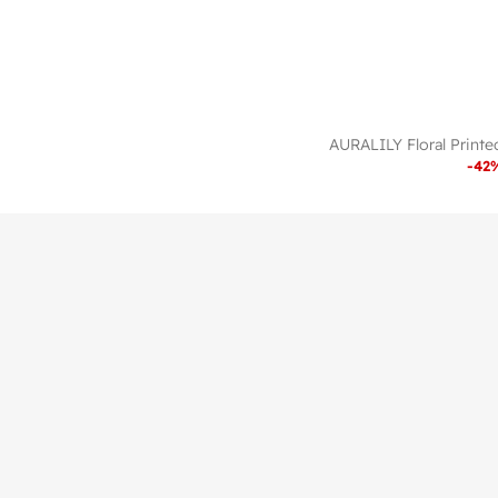
AURALILY Floral Print
-
42