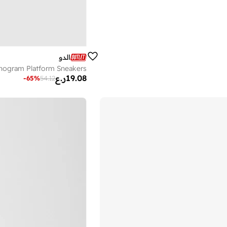
الدو
gram Platform Sneakers
19.08
ر.ع
-
65
%
54.12