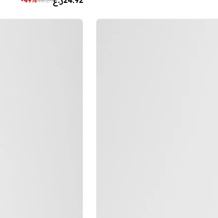
24.92
ر.ع
-
49
%
48.29