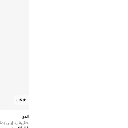
)
1
(
5
الدو
حقيبة يد إيلي ب