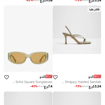
13.24
ر.ع
19.08
ر.ع
-
61
%
48.29
-
73
%
48.29
الأكثر طلبا
الدو
الدو
WILLOOW Solid Square Sunglasses
RIVA Strappy Heeled Sandals
13.24
ر.ع
7.4
ر.ع
-
45
%
13.24
-
73
%
48.29