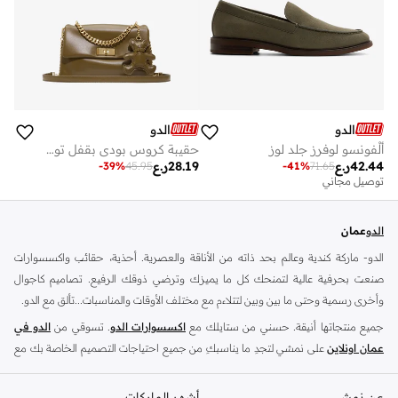
الدو
الدو
ألْفونسو لوفرز جلد لوز
حقيبة كروس بودي بقفل تويست من كيت
42.44
ر.ع
28.19
ر.ع
-
39
%
45.95
-
41
%
71.65
توصيل مجاني
الدو
عمان
الدو- ماركة كندية وعالم بحد ذاته من الأناقة والعصرية. أحذية، حقائب واكسسوارات
صنعت بحرفية عالية لتمنحك كل ما يميزك وترضي ذوقك الرفيع. تصاميم كاجوال
وأخرى رسمية وحتى ما بين وبين لتتلاءم مع مختلف الأوقات والمناسبات...تألق مع الدو.
جميع منتجاتها أنيقة. حسني من ستايلك مع
اكسسوارات الدو
. تسوقي من
الدو في
عمان اونلاين
على نمشي لتجدِ ما يناسبكِ من جميع احتياجات التصميم الخاصة بك مع
أحدث
أحذية الدو
و
حقائب الدو
.
شنط الدو
-
عن نمشي
احذية الدو
-
اكسسوارات الدو
أشهر الماركات