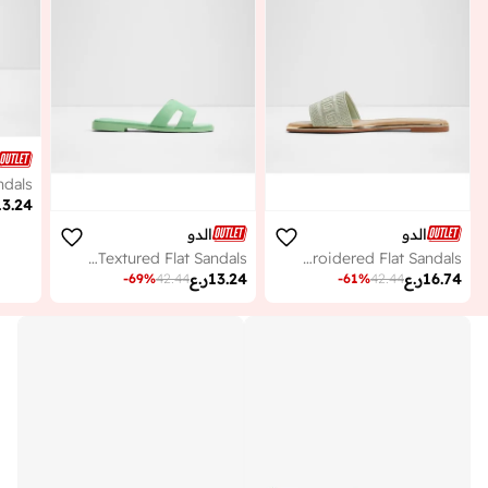
13.24
الدو
الدو
ITSANDAL Textured Flat Sandals
OCEANIA Embroidered Flat Sandals
16.74
ر.ع
13.24
ر.ع
-
69
%
42.44
-
61
%
42.44