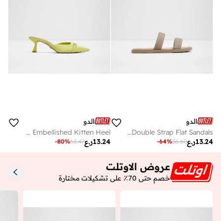
الدو
الدو
PRIMAVERA Embellished Kitten Heel
KRIOS Double Strap Flat Sandals
13.24
ر.ع
13.24
ر.ع
-
80
%
63.47
-
64
%
36.60
عروض الاوتلت
خصم حتى 70٪ على تشكيلات مختارة