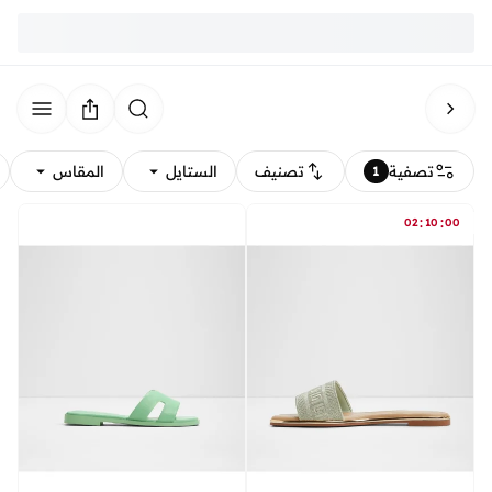
تصفية
تصنيف
الستايل
المقاس
1
:
:
02
10
00