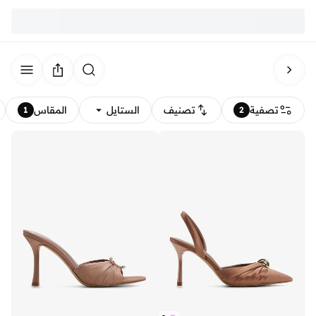
تصفية
تصنيف
الستايل
المقاس
1
2