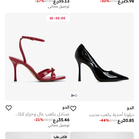
25.98
ر.ع
35.13
ر.ع
-
27
%
47.69
-
30
%
37.07
توصيل مجاني
:
:
10
02
00
2
+
الدو
الدو
صنادل بكعب عالٍ وحزام للكاحل
ديلونا أحذية بكعب مدبب
35.46
ر.ع
-
21
%
44.50
20.85
ر.ع
-
44
%
37.07
توصيل مجاني
الأكثر طلبا