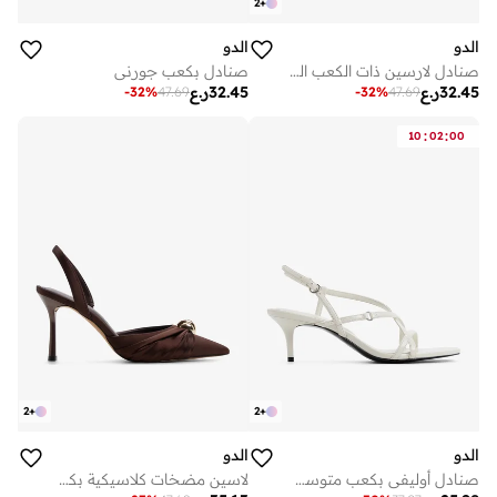
2
+
الدو
الدو
صنادل لارسين ذات الكعب العالي
صنادل بكعب جورني
32.45
ر.ع
32.45
ر.ع
-
32
%
47.69
-
32
%
47.69
:
:
10
02
00
2
+
2
+
الدو
الدو
صنادل أوليفي بكعب متوسط وأحزمة متعددة
لاسين مضخات كلاسيكية بكعب