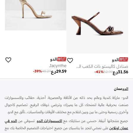
الدو
الدو
Jacynthe
صنادل كاليستو ذات الكعب العالي
29.59
ر.ع
-
39
%
48.29
31.56
ر.ع
-
41
%
52.99
الدو
عمان
الدو- ماركة كندية وعالم بحد ذاته من الأناقة والعصرية. أحذية، حقائب واكسسوارات
صنعت بحرفية عالية لتمنحك كل ما يميزك وترضي ذوقك الرفيع. تصاميم كاجوال
وأخرى رسمية وحتى ما بين وبين لتتلاءم مع مختلف الأوقات والمناسبات...تألق مع الدو.
جميع منتجاتها أنيقة. حسني من ستايلك مع
اكسسوارات الدو
. تسوقي من
الدو في
عمان اونلاين
على نمشي لتجدِ ما يناسبكِ من جميع احتياجات التصميم الخاصة بك مع