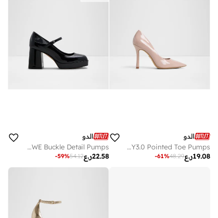
الدو
الدو
TROWE Buckle Detail Pumps
STESSY3.0 Pointed Toe Pumps
19.08
ر.ع
22.58
ر.ع
-
59
%
54.12
-
61
%
48.29