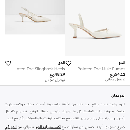
الدو
الدو
ADAN Pointed Toe Slingback Heels
NAILAH Textured Pointed Toe Mule Pumps
توصيل مجاني
54.12
ر.ع
48.29
ر.ع
على وشك النفاد
توصيل مجاني
توصيل مجاني
على وشك النفاد
الدو
عمان
الدو- ماركة كندية وعالم بحد ذاته من الأناقة والعصرية. أحذية، حقائب واكسسوارات
صنعت بحرفية عالية لتمنحك كل ما يميزك وترضي ذوقك الرفيع. تصاميم كاجوال
وأخرى رسمية وحتى ما بين وبين لتتلاءم مع مختلف الأوقات والمناسبات...تألق مع الدو.
جميع منتجاتها أنيقة. حسني من ستايلك مع
اكسسوارات الدو
. تسوقي من
الدو في