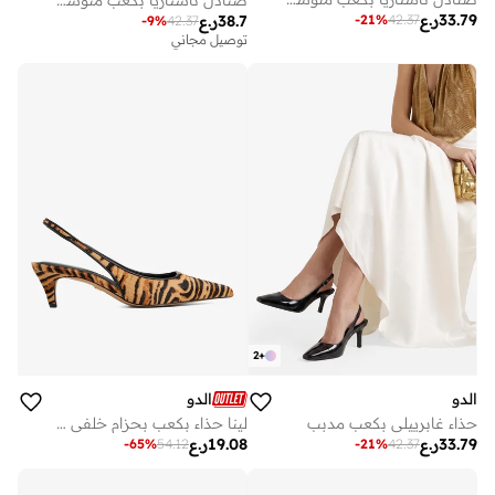
صنادل ناستازيا بكعب متوسط وأحزمة متعددة
33.79
ر.ع
-
21
%
42.37
38.7
ر.ع
-
9
%
42.37
توصيل مجاني
2
+
الدو
الدو
حذاء غابرييلي بكعب مدبب
لينا حذاء بكعب بحزام خلفي بطبعة جلد الفهد
33.79
ر.ع
19.08
ر.ع
-
65
%
54.12
-
21
%
42.37