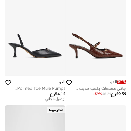
الدو
الدو
جاكي مضخات بكعب مدبب وحزام خلفي
NAILAH Textured Pointed Toe Mule Pumps
29.59
ر.ع
54.12
ر.ع
-
39
%
48.29
توصيل مجاني
الأكثر مبيعا