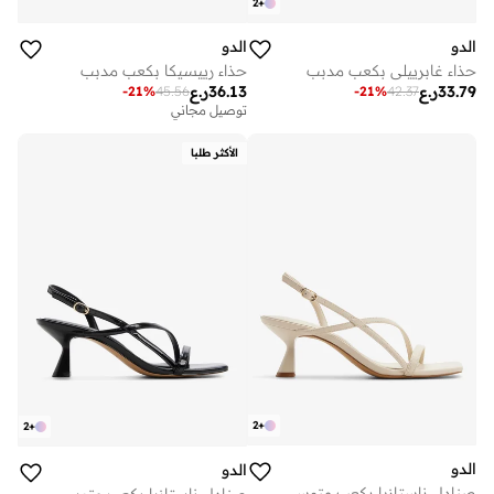
2
+
الدو
الدو
حذاء غابرييلي بكعب مدبب
حذاء رييسيكا بكعب مدبب
33.79
ر.ع
36.13
ر.ع
-
21
%
45.56
-
21
%
42.37
توصيل مجاني
الأكثر طلبا
2
+
2
+
الدو
الدو
صنادل ناستازيا بكعب متوسط وأحزمة متعددة