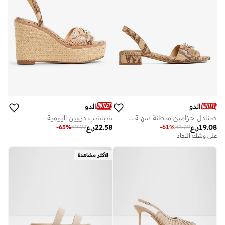
الدو
الدو
شباشب دروين اليومية
صنادل جزامين مبطنة سهلة الارتداء
22.58
ر.ع
19.08
ر.ع
-
63
%
59.97
-
61
%
48.29
على وشك النفاد
الأكثر مشاهدة