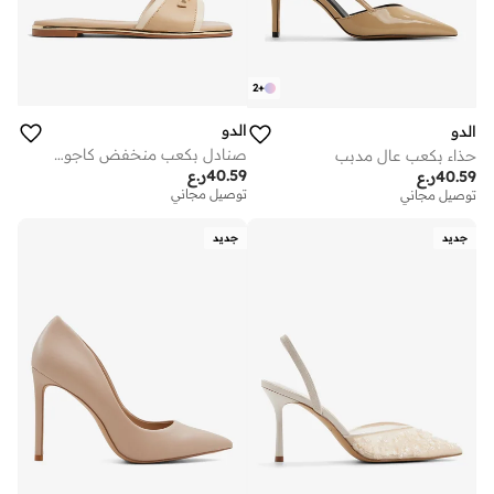
2
+
الدو
الدو
صنادل بكعب منخفض كاجوال
حذاء بكعب عالٍ مدبب
40.59
ر.ع
40.59
ر.ع
توصيل مجاني
توصيل مجاني
جديد
جديد