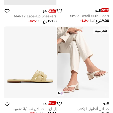
الدو
الدو
CINCINNATI Buckle Detail Mule Heels
MARTY Lace-Up Sneakers
19.08
ر.ع
-
61
%
48.29
19.08
ر.ع
-
65
%
54.12
الأكثر مبيعا
2
+
الدو
الدو
صنادل أنطونينا بكعب
إليناريا - صنادل نسائية مفتوحة من الأمام