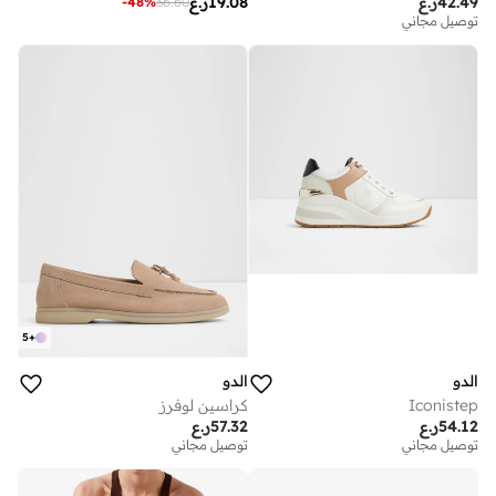
42.49
ر.ع
19.08
ر.ع
-
48
%
36.60
توصيل مجاني
5
+
الدو
الدو
Iconistep
كراسين لوفرز
54.12
ر.ع
57.32
ر.ع
توصيل مجاني
توصيل مجاني