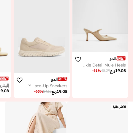
الدو
CINCINNATI Buckle Detail Mule Heels
19.08
ر.ع
-
61
%
48.29
الدو
MARTY Lace-Up Sneakers
19.08
19.08
ر.ع
-
65
%
54.12
الأكثر طلبا