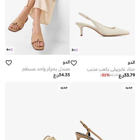
4
+
2
+
الدو
الدو
صندل بحزام واحد مسطح
حذاء غابرييلي بكعب مدبب
34.35
ر.ع
33.79
ر.ع
-
21
%
42.37
جديد
جديد