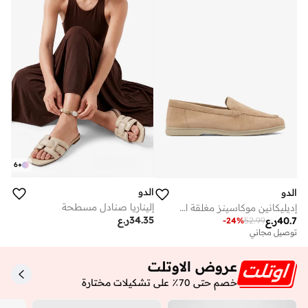
6
+
الدو
الدو
إليناريا صنادل مسطحة
إديليكانين موكاسينز مغلقة الأصابع
34.35
ر.ع
40.7
ر.ع
-
24
%
52.99
توصيل مجاني
عروض الاوتلت
خصم حتى 70٪ على تشكيلات مختارة