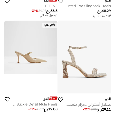
الدو
الدو
ETIENE
ADAN Pointed Toe Slingback Heels
48.29
ر.ع
36.6
ر.ع
-
39
%
59.97
توصيل مجاني
على وشك النفاد
توصيل مجاني
توصيل مجاني
على وشك النفاد
الأكثر طلبا
الدو
الدو
CINCINNATI Buckle Detail Mule Heels
صنادل أسترالي بحزام متعدد وكعب متوسط
19.08
ر.ع
-
61
%
48.29
29.11
ر.ع
-
22
%
37.07