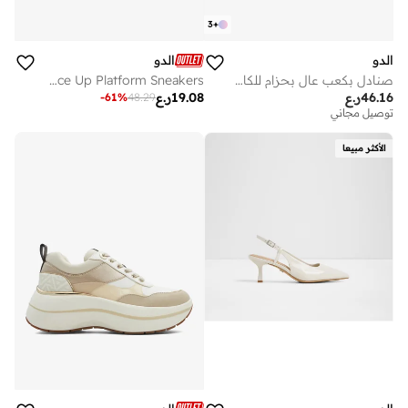
3
+
الدو
الدو
صنادل بكعب عالٍ بحزام للكاحل
ELABRINTAR Lace Up Platform Sneakers
46.16
ر.ع
19.08
ر.ع
-
61
%
48.29
توصيل مجاني
الأكثر مبيعا