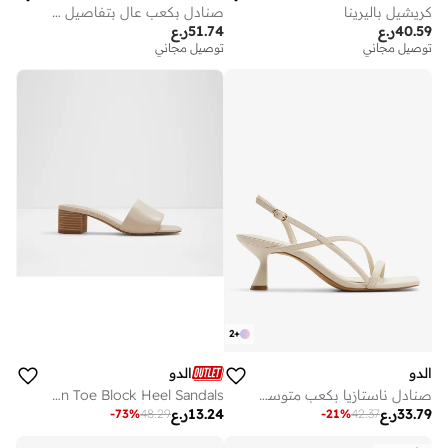
كريشيل باليرينا
صنادل بكعب عالٍ بتفاصيل فيونكة
40.59
ر.ع
51.74
ر.ع
توصيل مجاني
توصيل مجاني
2
+
الدو
الدو
صنادل ناستازيا بكعب متوسط وأحزمة متعددة
CLAUDINA Open Toe Block Heel Sandals
33.79
ر.ع
13.24
ر.ع
-
73
%
48.29
-
21
%
42.37