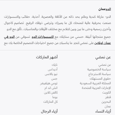
الدو
عمان
الدو- ماركة كندية وعالم بحد ذاته من الأناقة والعصرية. أحذية، حقائب واكسسوارات
صنعت بحرفية عالية لتمنحك كل ما يميزك وترضي ذوقك الرفيع. تصاميم كاجوال
وأخرى رسمية وحتى ما بين وبين لتتلاءم مع مختلف الأوقات والمناسبات...تألق مع الدو.
جميع منتجاتها أنيقة. حسني من ستايلك مع
اكسسوارات الدو
. تسوقي من
الدو في
عمان اونلاين
على نمشي لتجدِ ما يناسبكِ من جميع احتياجات التصميم الخاصة بك مع
أحدث
أحذية الدو
و
حقائب الدو
.
شنط الدو
-
عن نمشي
احذية الدو
-
اكسسوارات الدو
أشهر الماركات
تعد متاجر الدو الكندية للتجزئة الوجهة العالمية للأحذية والإكسسوارات العصرية ،تشتهر
عن نمشي
نايك
سياسة الخصوصية
أديداس
بنهجها في التفكير المستقبلي للصنادل العادية ، والكعب العالي الرسمي وشكلها مع
سياسة الاسترجاع
نيو بالانس
المجوهرات
. سواء كنت تبحث عن تحديث خزانة ملابسك ، ابحث عن الأحذية العادية
حقوق المستهلك
جس
المثالية لاناقة عطلة نهاية الأسبوع أو فترة ما بعد الدوام و ارتدي زوج من الكعوب الأنيقة
المملكة العربية السعودية
تومي هيلفيغر
الإمارات العربية المتحدة
اتش اند ام
التي تتطابق مع مناسبة مسائية ، نقدم لك ما تحتاجه .
الكويت
كالفن كلاين
ان تشكيلة الأحذية النسائية من هذه العلامة التجارية الشهيرة تشمل مجموعة مختارة من
قطر
بوما
البحرين
كل الماركات
الأحذية لكل موضة اما خلال النهار ، يمكنك ارتداءا شيء مريح ، مثل زوج من
الصنادل
عمان
الانيقة أو
أحذية الكعب
التي تتماشي تماما مع
حقائب اليد
والفساتين و
النظارات
أزياء النساء
أزياء الرجال