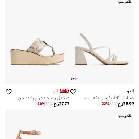
الأكثر طلبا
6
+
الدو
الدو
صنادل أتلانتيكوس بكعب متوسط وأحزمة متعددة
صنادل ويدج بحزام واحد من بنلوبي
28.99
ر.ع
27.77
ر.ع
-
26
%
37.07
-
22
%
37.07
الأكثر طلبا