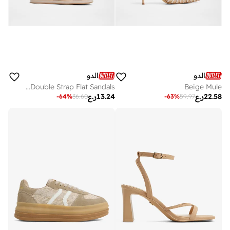
الدو
الدو
KRIOS Patterned Double Strap Flat Sandals
Beige Mule
22.58
ر.ع
13.24
ر.ع
-
64
%
36.60
-
63
%
59.97