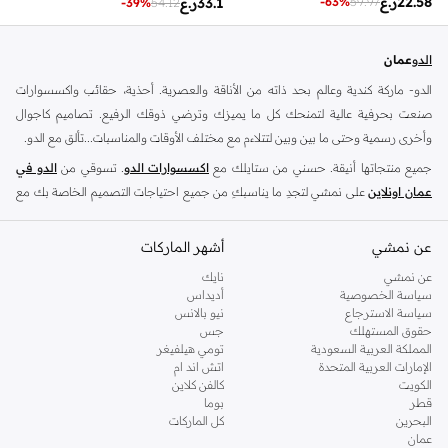
22.58
ر.ع
-
63
%
59.97
33.1
ر.ع
-
39
%
54.12
الدو
عمان
الدو- ماركة كندية وعالم بحد ذاته من الأناقة والعصرية. أحذية، حقائب واكسسوارات
صنعت بحرفية عالية لتمنحك كل ما يميزك وترضي ذوقك الرفيع. تصاميم كاجوال
وأخرى رسمية وحتى ما بين وبين لتتلاءم مع مختلف الأوقات والمناسبات...تألق مع الدو.
جميع منتجاتها أنيقة. حسني من ستايلك مع
اكسسوارات الدو
. تسوقي من
الدو في
عمان اونلاين
على نمشي لتجدِ ما يناسبكِ من جميع احتياجات التصميم الخاصة بك مع
أحدث
أحذية الدو
و
حقائب الدو
.
شنط الدو
-
عن نمشي
احذية الدو
-
اكسسوارات الدو
أشهر الماركات
تعد متاجر الدو الكندية للتجزئة الوجهة العالمية للأحذية والإكسسوارات العصرية ،تشتهر
عن نمشي
نايك
سياسة الخصوصية
أديداس
بنهجها في التفكير المستقبلي للصنادل العادية ، والكعب العالي الرسمي وشكلها مع
سياسة الاسترجاع
نيو بالانس
المجوهرات
. سواء كنت تبحث عن تحديث خزانة ملابسك ، ابحث عن الأحذية العادية
حقوق المستهلك
جس
المثالية لاناقة عطلة نهاية الأسبوع أو فترة ما بعد الدوام و ارتدي زوج من الكعوب الأنيقة
المملكة العربية السعودية
تومي هيلفيغر
الإمارات العربية المتحدة
اتش اند ام
التي تتطابق مع مناسبة مسائية ، نقدم لك ما تحتاجه .
الكويت
كالفن كلاين
ان تشكيلة الأحذية النسائية من هذه العلامة التجارية الشهيرة تشمل مجموعة مختارة من
قطر
بوما
البحرين
كل الماركات
الأحذية لكل موضة اما خلال النهار ، يمكنك ارتداءا شيء مريح ، مثل زوج من
الصنادل
عمان