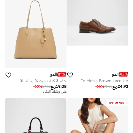
الدو
الدو
Cortleyflex-In Men's Brown Lace Up
حقيبة كتف مبطنة بسلسلة مايلا
24.92
ر.ع
19.08
ر.ع
-
65
%
54.12
-
66
%
71.65
على وشك النفاد
:
:
09
26
00