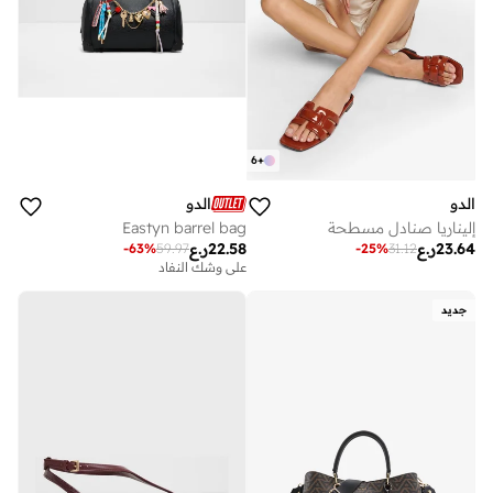
6
+
الدو
الدو
إليناريا صنادل مسطحة
Eastyn barrel bag
23.64
ر.ع
22.58
ر.ع
-
63
%
59.97
-
25
%
31.12
على وشك النفاد
جديد