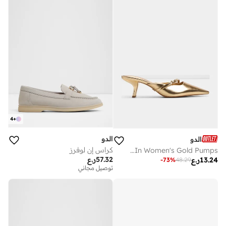
4
+
الدو
الدو
كراس إن لوفرز
Goldenhaze-In Women's Gold Pumps
57.32
ر.ع
13.24
ر.ع
-
73
%
48.29
توصيل مجاني