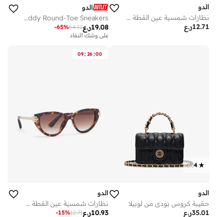
الدو
الدو
نظارات شمسية عين القطة غايا
Toddy Round-Toe Sneakers
12.71
ر.ع
19.08
ر.ع
-
65
%
54.12
على وشك النفاد
:
:
09
26
00
)
3
(
4
الدو
الدو
حقيبة كروس بودي من لوبيلا
نظارات شمسية عين القطة غايا
35.01
ر.ع
10.93
ر.ع
-
15
%
12.71