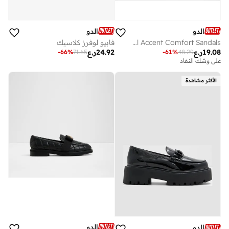
الدو
الدو
DAISYMAE Metal Accent Comfort Sandals
فابيو لوفرز كلاسيك
19.08
ر.ع
24.92
ر.ع
-
66
%
71.65
-
61
%
48.29
على وشك النفاد
الأكثر مشاهدة
الدو
الدو