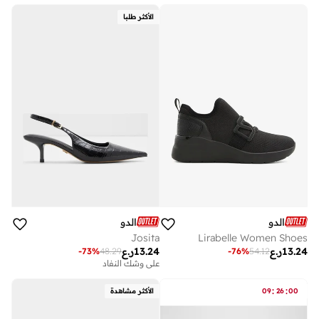
الأكثر طلبا
الدو
الدو
Josita
Lirabelle Women Shoes
13.24
ر.ع
13.24
ر.ع
-
73
%
48.29
-
76
%
54.12
على وشك النفاد
:
:
00
26
09
الأكثر مشاهدة