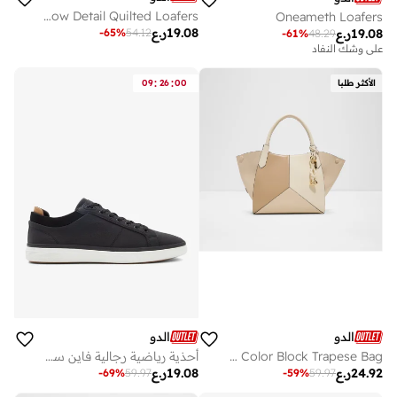
BISSAMO Bow Detail Quilted Loafers
Oneameth Loafers
19.08
ر.ع
-
65
%
54.12
19.08
ر.ع
-
61
%
48.29
على وشك النفاد
:
:
الأكثر طلبا
00
26
09
الدو
الدو
IVEYMA Color Block Trapese Bag
أحذية رياضية رجالية فاين سبيك
24.92
ر.ع
19.08
ر.ع
-
69
%
59.97
-
59
%
59.97