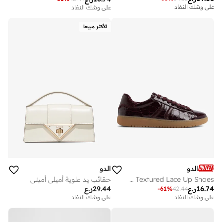
على وشك النفاد
على وشك النفاد
الأكثر مبيعا
الدو
الدو
CHICSNEAKER2 Textured Lace Up Shoes
حقائب يد علوية أميلي أميني
16.74
ر.ع
29.44
ر.ع
-
61
%
42.44
على وشك النفاد
على وشك النفاد