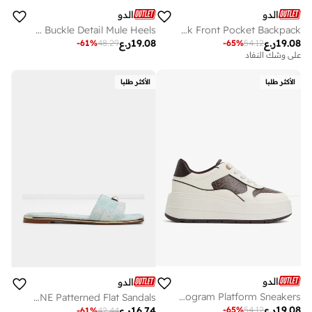
الدو
الدو
CINCINNATI Buckle Detail Mule Heels
THALI Color Block Front Pocket Backpack
19.08
ر.ع
19.08
ر.ع
-
61
%
48.29
-
65
%
54.12
على وشك النفاد
الأكثر طلبا
الأكثر طلبا
الدو
الدو
WHALLIAN Monogram Platform Sneakers
DARINE Patterned Flat Sandals
19.08
ر.ع
-
65
%
54.12
16.74
ر.ع
-
61
%
42.44