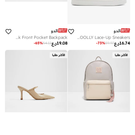
الدو
الدو
THALI Color Block Front Pocket Backpack
WOOLLY Lace-Up Sneakers
16.74
ر.ع
19.08
ر.ع
-
65
%
54.12
-
73
%
59.97
الأكثر طلبا
الأكثر طلبا