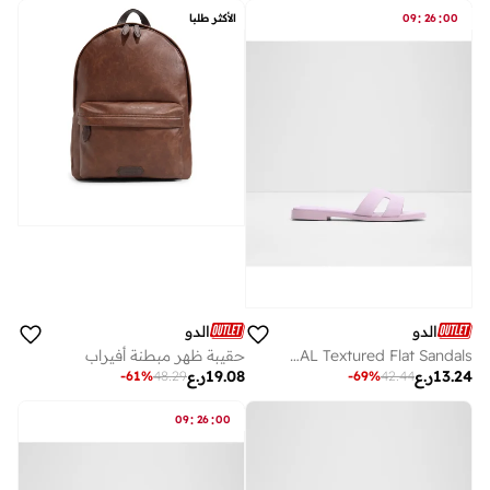
:
:
00
26
09
الأكثر طلبا
الدو
الدو
ITSANDAL Textured Flat Sandals
حقيبة ظهر مبطنة أفيراب
13.24
ر.ع
19.08
ر.ع
-
61
%
48.29
-
69
%
42.44
:
:
09
26
00