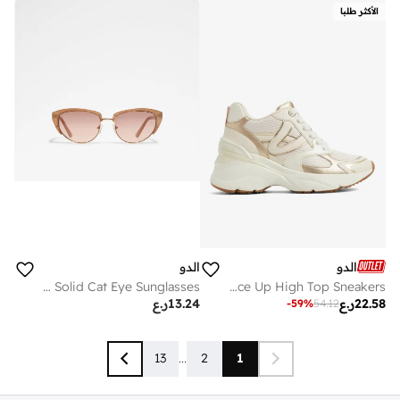
الأكثر طلبا
الدو
الدو
LILYA Solid Cat Eye Sunglasses
BREJOS Lace Up High Top Sneakers
22.58
ر.ع
13.24
ر.ع
-
59
%
54.12
13
...
2
1