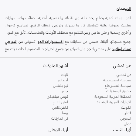
الدو
عمان
الدو- ماركة كندية وعالم بحد ذاته من الأناقة والعصرية. أحذية، حقائب واكسسوارات
صنعت بحرفية عالية لتمنحك كل ما يميزك وترضي ذوقك الرفيع. تصاميم كاجوال
وأخرى رسمية وحتى ما بين وبين لتتلاءم مع مختلف الأوقات والمناسبات...تألق مع الدو.
جميع منتجاتها أنيقة. حسني من ستايلك مع
اكسسوارات الدو
. تسوقي من
الدو في
عمان اونلاين
على نمشي لتجدِ ما يناسبكِ من جميع احتياجات التصميم الخاصة بك مع
أحدث
أحذية الدو
و
حقائب الدو
.
شنط الدو
-
عن نمشي
احذية الدو
-
اكسسوارات الدو
أشهر الماركات
تعد متاجر الدو الكندية للتجزئة الوجهة العالمية للأحذية والإكسسوارات العصرية ،تشتهر
عن نمشي
نايك
سياسة الخصوصية
أديداس
بنهجها في التفكير المستقبلي للصنادل العادية ، والكعب العالي الرسمي وشكلها مع
سياسة الاسترجاع
نيو بالانس
المجوهرات
. سواء كنت تبحث عن تحديث خزانة ملابسك ، ابحث عن الأحذية العادية
حقوق المستهلك
جس
المثالية لاناقة عطلة نهاية الأسبوع أو فترة ما بعد الدوام و ارتدي زوج من الكعوب الأنيقة
المملكة العربية السعودية
تومي هيلفيغر
الإمارات العربية المتحدة
اتش اند ام
التي تتطابق مع مناسبة مسائية ، نقدم لك ما تحتاجه .
الكويت
كالفن كلاين
ان تشكيلة الأحذية النسائية من هذه العلامة التجارية الشهيرة تشمل مجموعة مختارة من
قطر
بوما
البحرين
كل الماركات
الأحذية لكل موضة اما خلال النهار ، يمكنك ارتداءا شيء مريح ، مثل زوج من
الصنادل
عمان
الانيقة أو
أحذية الكعب
التي تتماشي تماما مع
حقائب اليد
والفساتين و
النظارات
أزياء النساء
أزياء الرجال
الشمسية
. اما في العمل ، يمكنك أن تضيف إلى بدلك الخاصة وأساسيات المكتب مع