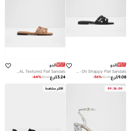
الدو
الدو
GOTOSANDAL Textured Flat Sandals
JENNALERIEL -IN Strappy Flat Sandals
19.08
ر.ع
13.24
ر.ع
-
64
%
36.60
-
56
%
42.44
:
:
00
26
09
الأكثر مشاهدة