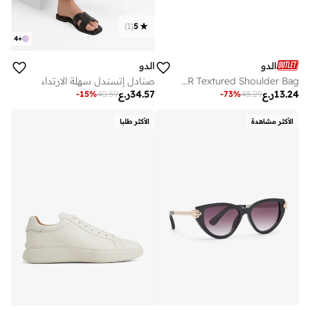
)
1
(
5
4
+
الدو
الدو
KORER Textured Shoulder Bag
صنادل إتسندل سهلة الارتداء
13.24
ر.ع
34.57
ر.ع
-
15
%
40.59
-
73
%
48.29
الأكثر مشاهدة
الأكثر طلبا