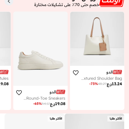
خصم حتى 70٪ على تشكيلات مختارة
الدو
KORER Textured Shoulder Bag
13.24
ر.ع
19.08
-
73
%
48.29
الدو
Toddy Round-Toe Sneakers
19.08
ر.ع
-
65
%
54.12
الأكثر طلبا
الأكثر طلبا