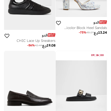
الدو
Gracious-In Women's Multicolor Block Heel Sandals
13.24
ر.ع
-
73
%
48.29
الدو
CHIC Lace Up Sneakers
19.08
ر.ع
-
56
%
42.44
:
:
09
26
00