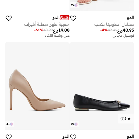
2
+
الدو
الدو
صنادل أنطونينا بكعب
حقيبة ظهر مبطنة أفيراب
40.93
ر.ع
19.08
ر.ع
-
61
%
48.29
-
4
%
42.49
توصيل مجاني
على وشك النفاد
)
1
(
5
4
+
2
+
الدو
الدو