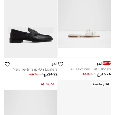
الدو
الدو
GOTOSANDAL Textured Flat Sandals
Melville-In Slip-On Loafers
13.24
ر.ع
-
64
%
36.60
24.92
ر.ع
-
66
%
71.65
:
:
الأكثر مشاهدة
00
26
09