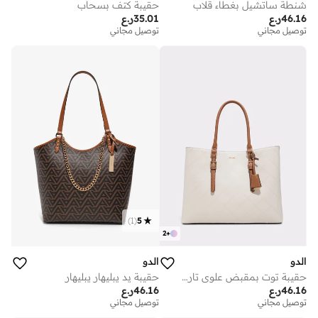
شنطة ساتشيل بغطاء قلاب
حقيبة كتف بسحاب
46.16
ر.ع
35.01
ر.ع
توصيل مجاني
توصيل مجاني
)
1
(
5
2
+
الدو
الدو
حقيبة توت بمقبض علوي تاراندي
حقيبة يد يبليهار يبليهار
46.16
ر.ع
46.16
ر.ع
توصيل مجاني
توصيل مجاني