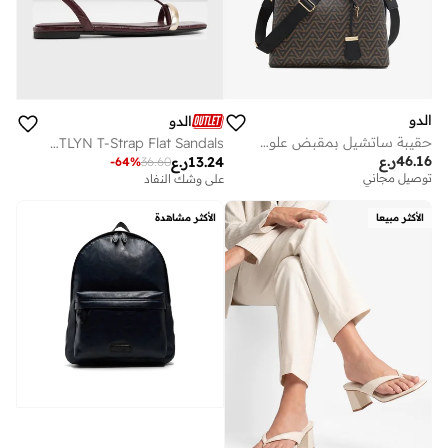
الدو
الدو
حقيبة ساتشيل بمقبض علوي إيلي
CATLYN T-Strap Flat Sandals
46.16
ر.ع
13.24
ر.ع
-
64
%
36.60
توصيل مجاني
على وشك النفاد
الأكثر مبيعا
الأكثر مشاهدة