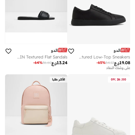
الدو
الدو
LIAUDIN Textured Flat Sandals
SCOTTIEE Textured Low-Top Sneakers
19.08
ر.ع
13.24
ر.ع
-
64
%
36.60
-
65
%
54.12
على وشك النفاد
:
:
00
26
09
الأكثر طلبا