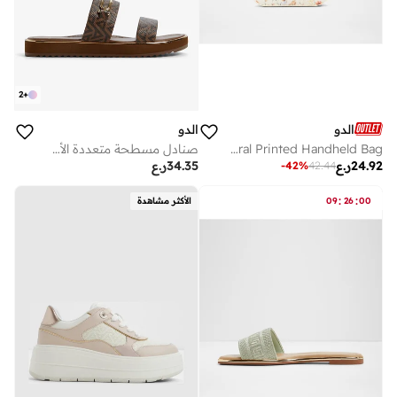
2
+
الدو
الدو
AURALILY Floral Printed Handheld Bag
صنادل مسطحة متعددة الأشرطة لاجون
24.92
ر.ع
34.35
ر.ع
-
42
%
42.44
:
:
00
26
09
الأكثر مشاهدة