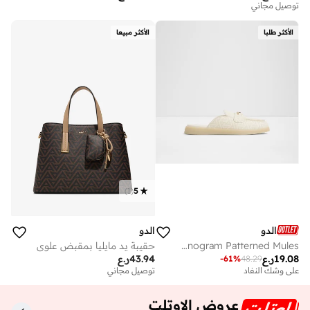
توصيل مجاني
الأكثر طلبا
الأكثر مبيعا
)
1
(
5
الدو
الدو
MYRIANA Monogram Patterned Mules
حقيبة يد مايليا بمقبض علوي
19.08
ر.ع
43.94
ر.ع
-
61
%
48.29
على وشك النفاد
توصيل مجاني
عروض الاوتلت