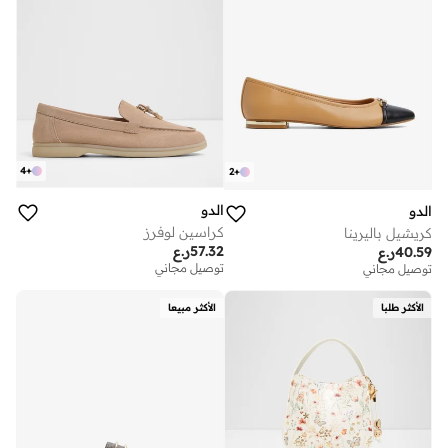
4
+
2
+
الدو
الدو
كراسين لوفرز
كريشيل باليرينا
57.32
ر.ع
40.59
ر.ع
توصيل مجاني
توصيل مجاني
الأكثر طلبا
الأكثر مبيعا