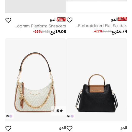
الدو
الدو
OCEANIA Embroidered Flat Sandals
WHALLIAN Monogram Platform Sneakers
16.74
ر.ع
-
61
%
42.44
19.08
ر.ع
-
65
%
54.12
)
1
(
5
2
+
5
+
الدو
الدو