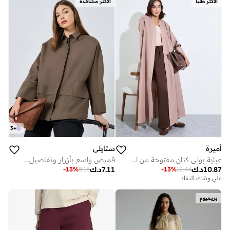
الأكثر طلبا
الأكثر مشاهدة
3
+
أميرة
ستايلي
عباية بولي كتان مفتوحة من الأمام بتصميم هيرو، مع تضييق فتحة الكم وإضافة شق في الكم حسب صورة المرجع في أمر الشراء
قميص واسع بأزرار وتفاصيل ألواح
10.87
د.ك
7.11
د.ك
-
13
%
8.15
-
13
%
12.44
على وشك النفاد
بريميوم