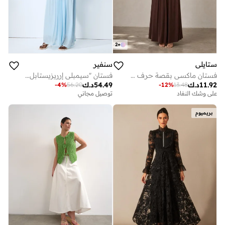
2
+
ستايلي
سنفير
فستان ماكسي بقصة حرف A وكسرات - بني
فستان "سيمبلي إرريزيستابل" ماكسي باللون الأزرق مكشوف الكتفين بأكمام كاب وتصميم مزموم
11.92
د.ك
54.49
د.ك
-
4
%
56.20
-
12
%
13.48
على وشك النفاد
توصيل مجاني
بريميوم