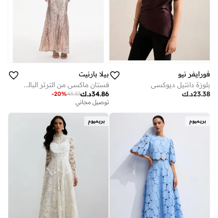
فورايفر نيو
بيلا بارنيت
بلوزة دانتيل ديوكسي
فستان ماكسي من الترتر البالي
23.38
د.ك
34.86
د.ك
-
20
%
43.33
توصيل مجاني
بريميوم
بريميوم