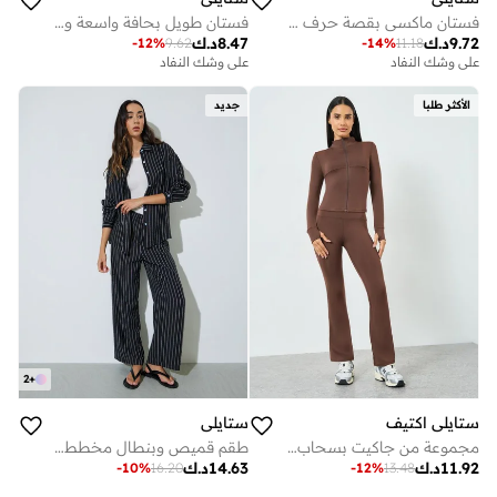
فستان ماكسي بقصة حرف A وياقة برباط - بني
فستان طويل بحافة واسعة وأكمام قصيرة
9.72
د.ك
8.47
د.ك
-
12
%
9.62
-
14
%
11.18
على وشك النفاد
على وشك النفاد
الأكثر طلبا
جديد
2
+
ستايلي اكتيف
ستايلي
مجموعة من جاكيت بسحاب وتفاصيل درزات وليقنز
طقم قميص وبنطال مخطط - أسود
11.92
د.ك
14.63
د.ك
-
10
%
16.20
-
12
%
13.48