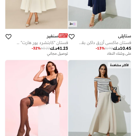
2
+
ستايلي
سنفير
فستان ماكسي أزرق داكن بقصة A وأكمام قصيرة
فستان "كابتشرد يور هارت" ميدي باللون الأبيض مزين وبدون أكمام
10.45
د.ك
41.23
د.ك
-
32
%
60.22
-
13
%
11.92
على وشك النفاد
توصيل مجاني
الأكثر مشاهدة