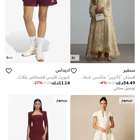
3
+
2
+
سنفير
اديداس
فستان "كاترين" ماكسي شفاف من الدانتيل بنقشة الزهور
شورت فليس فضفاض بثلاث خطوط
54.49
د.ك
11.14
د.ك
-
27
%
15.20
-
4
%
56.20
توصيل مجاني
بريميوم
بريميوم