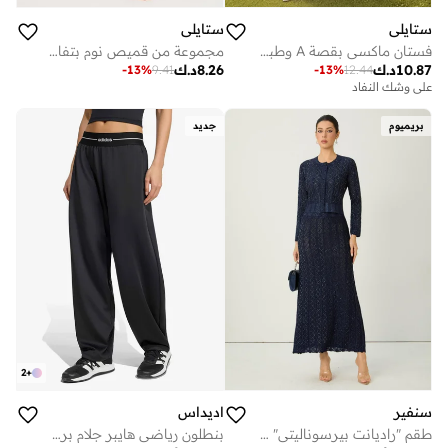
ستايلي
ستايلي
فستان ماكسي بقصة A وطبعة نقاط - أوف وايت
مجموعة من قميص نوم بتفاصيل دانتيل مع ثونغ
10.87
د.ك
8.26
د.ك
-
13
%
9.41
-
13
%
12.44
على وشك النفاد
بريميوم
جديد
2
+
سنفير
اديداس
طقم "راديانت بيرسوناليتي" باللون الأزرق من كارديغان محبوك بنقشة المعين وتنورة
بنطلون رياضي هايبر جلام برميل