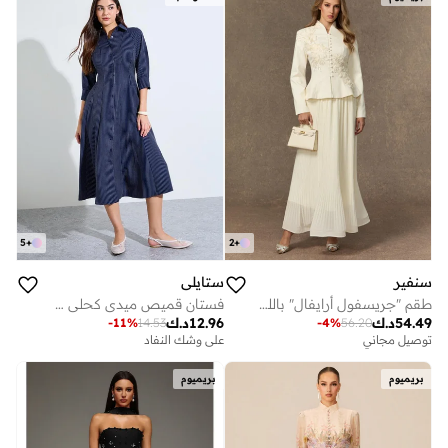
5
+
2
+
سنفير
ستايلي
طقم "جريسفول أرايفال" باللون الأسود من جاكيت مطرز بالدانتيل وتنورة بكسرات
فستان قميص ميدي كحلي مخطط
54.49
د.ك
12.96
د.ك
-
11
%
14.53
-
4
%
56.20
توصيل مجاني
على وشك النفاد
بريميوم
بريميوم