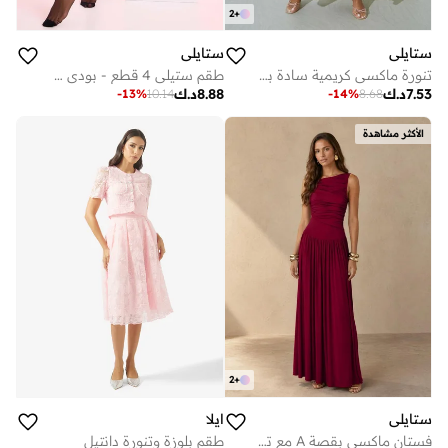
2
+
ستايلي
ستايلي
تنورة ماكسي كريمية سادة بقصة A
طقم ستيلي 4 قطع - بودي سوت دانتيل، تنورة، حمالات وجوارب فخذ عالية
7.53
د.ك
8.88
د.ك
-
13
%
10.14
-
14
%
8.68
الأكثر مشاهدة
2
+
ستايلي
ايلا
فستان ماكسي بقصة A مع تفاصيل مكشكشة - أحمر
طقم بلوزة وتنورة دانتيل