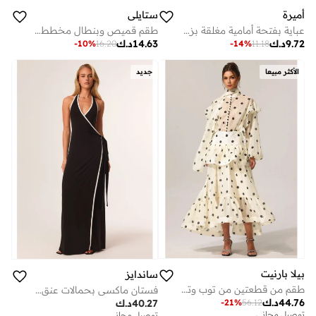
أميرة
ستايلي
عباية بفتحة أمامية مغلقة بزر واحد وتفاصيل بليسيه
طقم قميص وبنطال مخطط - بني
9.72
د.ك
14.63
د.ك
-
10
%
16.20
-
14
%
11.18
الأكثر مبيعا
جديد
بيلا بارنيت
ساندايز
طقم من قطعتين من توب وتنورة بأكمام طويلة مطبوع عليه نقاط من رود
فستان ماكسي بحمالات عنق وربطة ليبرتي
44.76
د.ك
40.27
د.ك
-
21
%
56.12
توصيل مجاني
توصيل مجاني