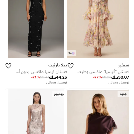
2
+
سنفير
بيلا بارنيت
فستان "أليسيا" ماكسي بطبعة الزهور وأكمام بكشكشة
فستان نيسيا ماكسي بدون أكمام مع رباط لؤلؤي
50.07
د.ك
44.23
د.ك
-
21
%
55.47
-
27
%
68.26
توصيل مجاني
توصيل مجاني
جديد
بريميوم