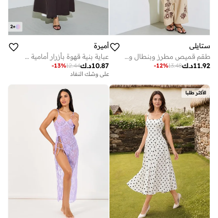
2
+
ستايلي
أميرة
طقم قميص مطرز وبنطال واسع الساق
عباية بنية قهوة بأزرار أمامية وأكمام طويلة
11.92
د.ك
10.87
د.ك
-
13
%
12.44
-
12
%
13.48
على وشك النفاد
الأكثر طلبا