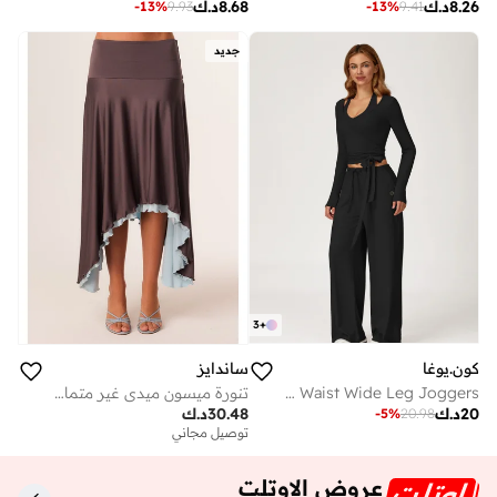
8.26
د.ك
8.68
د.ك
-
13
%
9.93
-
13
%
9.41
جديد
3
+
كون.يوغا
ساندايز
Mid Waist Wide Leg Joggers
تنورة ميسون ميدي غير متماثلة الحافة
20
د.ك
30.48
د.ك
-
5
%
20.98
توصيل مجاني
عروض الاوتلت