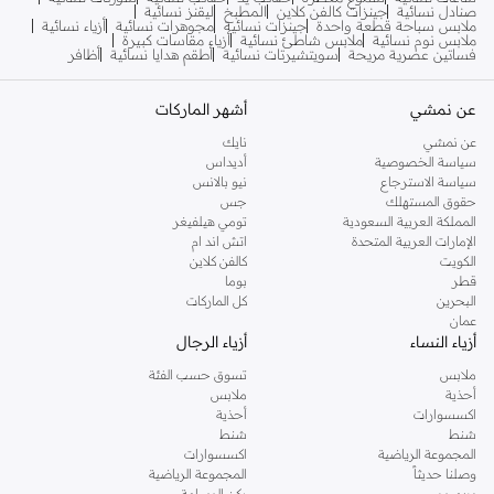
صنادل نسائية
جينزات كالفن كلاين
المطبخ
ليقنز نسائية
ملابس سباحة قطعة واحدة
جينزات نسائية
مجوهرات نسائية
أزياء نسائية
ملابس نوم نسائية
ملابس شاطئ نسائية
أزياء مقاسات كبيرة
فساتين عصرية مريحة
سويتشيرتات نسائية
أطقم هدايا نسائية
أظافر
عن نمشي
أشهر الماركات
عن نمشي
نايك
سياسة الخصوصية
أديداس
سياسة الاسترجاع
نيو بالانس
حقوق المستهلك
جس
المملكة العربية السعودية
تومي هيلفيغر
الإمارات العربية المتحدة
اتش اند ام
الكويت
كالفن كلاين
قطر
بوما
البحرين
كل الماركات
عمان
أزياء النساء
أزياء الرجال
ملابس
تسوق حسب الفئة
أحذية
ملابس
اكسسوارات
أحذية
شنط
شنط
المجموعة الرياضية
اكسسوارات
وصلنا حديثاً
المجموعة الرياضية
بريميوم
ركن الوسامة