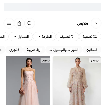
ملابس
تصفية
تصنيف
الماركة
الستايل
الم
فساتين
البلوزات والتيشيرتات
ازياء عربية
لانجري
م
بريميوم
بريميوم