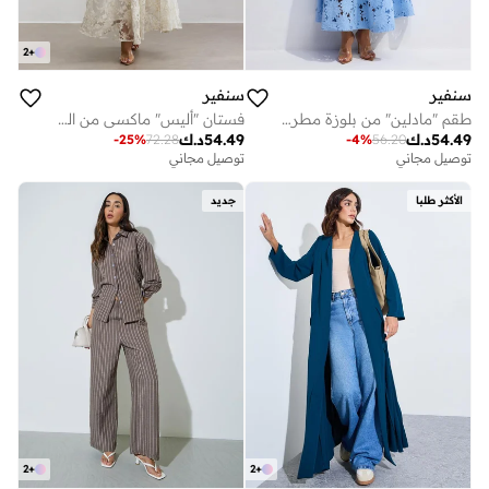
2
+
سنفير
سنفير
طقم "مادلين" من بلوزة مطرزة بالدانتيل وتنورة ماكسي
فستان "أليس" ماكسي من الدانتيل بنقشة الزهور وبياقة عالية
54.49
د.ك
54.49
د.ك
-
25
%
72.28
-
4
%
56.20
توصيل مجاني
توصيل مجاني
الأكثر طلبا
جديد
2
+
2
+