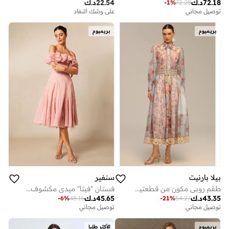
72.18
د.ك
22.54
د.ك
-
1
%
72.28
توصيل مجاني
على وشك النفاد
بريميوم
بريميوم
بيلا بارنيت
سنفير
طقم روبي مكون من قطعتين من بلوزة وتنورة دانتيل مطبوعة بالورود بأكمام طويلة
فستان "فيتا" ميدي مكشوف الكتفين ومزين بالكشكشة
43.35
د.ك
45.65
د.ك
-
6
%
48.16
-
21
%
54.27
توصيل مجاني
توصيل مجاني
بريميوم
الأكثر طلبا