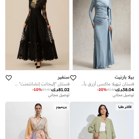
بيلا بارنيت
سنفير
فستان تيهيلا ماكسي أزرق بأكمام طويلة وتصميم مكشكش
فستان "إليجانت إنشانتمنت" ماكسي من الدانتيل باللون الأسود وبنقشة البولكا دوت
38.04
د.ك
81.02
د.ك
-
10
%
89.87
-
20
%
47.43
توصيل مجاني
توصيل مجاني
الأكثر طلبا
بريميوم