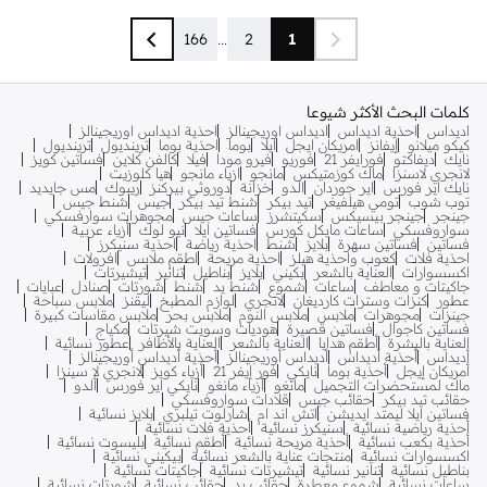
166
...
2
1
كلمات البحث الأكثر شيوعا
اديداس
احذية اديداس
اديداس اوريجينالز
احذية اديداس اوريجينالز
كيكو ميلانو
إيفانز
امريكان ايجل
ايلا
بوما
احذية بوما
ترينديول
ترينديول
نايك
ديفاكتو
فورايفر 21
فوريو
فيرو مودا
فيلا
كالفن كلاين
فساتين كويز
لانجري لاسنزا
ماك كوزمتيكس
مانجو
ازياء مانجو
هيا كلوزيت
نايك اير فورس
اير جوردان
الدو
خزانة
دوروثي بيركنز
ريبوك
مس جايديد
توب شوب
تومي هيلفيغر
تيد بيكر
شنط تيد بيكر
جيس
شنط جيس
جينجر
جينجر بيسيكس
سكيتشرز
ساعات جيس
مجوهرات سوارفسكي
سواروفسكي
ساعات مايكل كورس
فساتين ايلا
نيو لوك
أزياء عربية
فساتين
فساتين سهرة
بلايز
شنط
احذية رياضة
احذية سنيكرز
احذية فلات
كعوب واحذية هيلز
احذية مريحة
اطقم ملابس
افرولات
اكسسوارات
العناية بالشعر
بكيني
بلايز
بناطيل
تنانير
تيشيرتات
جاكيتات و معاطف
ساعات
شموع
شنط يد
شنط
شورتات
صنادل
عبايات
عطور
كنزات وسترات كارديغان
لانجري
لوازم المطبخ
ليقنز
ملابس سباحة
جينزات
مجوهرات
ملابس
ملابس النوم
ملابس بحر
ملابس مقاسات كبيرة
فساتين كاجوال
فساتين قصيرة
هوديات وسويت شيرتات
مكياج
العناية بالبشرة
أطقم هدايا
العناية بالشعر
العناية بالأظافر
عطور نسائية
أديداس
أحذية أديداس
أديداس أوريجينالز
أحذية أديداس أوريجينالز
أمريكان إيجل
أحذية بوما
نايكي
فور إيفر 21
أزياء كويز
لانجري لا سينزا
ماك لمستحضرات التجميل
مانغو
أزياء مانغو
نايكي اير فورس
ألدو
حقائب تيد بيكر
حقائب جيس
قلادات سواروفسكي
فساتين ايلا ليمتد ايديشن
اتش اند ام
شارلوت تيلبري
بلايز نسائية
أحذية رياضية نسائية
سنيكرز نسائية
أحذية فلات نسائية
أحذية بكعب نسائية
أحذية مريحة نسائية
أطقم نسائية
بليسوت نسائية
اكسسوارات نسائية
منتجات عناية بالشعر نسائية
بيكيني نسائية
بناطيل نسائية
تنانير نسائية
تيشيرتات نسائية
جاكيتات نسائية
ساعات نسائية
شموع معطرة
حقائب يد
حقائب نسائية
شورتات نسائية