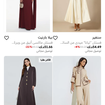
سنفير
بيلا بارنيت
فستان "تيانا" ميدي من الساتان بياقة على شكل V وأكمام كاب
فستان ماكسي أنيق من ويركو، بياقة مربعة وأكمام واسعة.
54.49
د.ك
51.66
د.ك
-
21
%
65.12
-
4
%
56.20
توصيل مجاني
توصيل مجاني
الأكثر طلبا