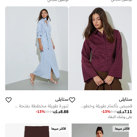
ستايلي
ستايلي
قميص بأكمام طويلة وخطوط رفيعة
تنورة طويلة مخططة بفتحة أمامية
7.11
د.ك
8.88
د.ك
-
13
%
10.14
-
13
%
8.15
على وشك النفاد
الأكثر مبيعا
الأكثر مبيعا