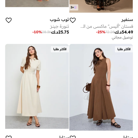
2
+
سنفير
توب شوب
فستان "أليس" ماكسي من الدانتيل بنقشة الزهور وبياقة عالية
تنورة جينز
54.49
د.ك
25.75
د.ك
-
10
%
28.36
-
25
%
72.28
توصيل مجاني
الأكثر طلبا
الأكثر طلبا
ستايلي
ستايلي