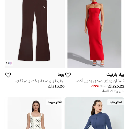
3
+
بيلا بارنيت
بوما
فستان روزي ميدي بدون أكمام بتصميم ضمادة
ليغينغز واسعة بخصر مرتفع أساسي
25.22
د.ك
13.26
د.ك
-
19
%
30.79
على وشك النفاد
الأكثر طلبا
الأكثر مبيعا