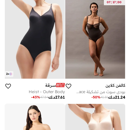
:
:
07
17
00
2
+
كالفن كلاين
سرقة
بودي سوت من تشكيلة Sensual Stretch Lace
Heist - Outer Body
21.24
د.ك
27.61
د.ك
-
43
%
47.84
-
50
%
41.81