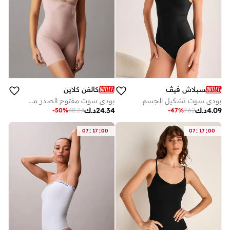
سبلاش فيڤ
كالفن كلاين
بودي سوت تشكيل الجسم
بودي سوت مفتوح الصدر من تشكيلة Stay Put Mesh
4.09
د.ك
24.34
د.ك
-
50
%
48.24
-
47
%
7.62
:
:
:
:
07
17
00
07
17
00