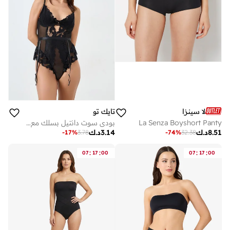
لا سينزا
تايك تو
La Senza Boyshort Panty
بودي سوت دانتيل بسلك مع حمالات
8.51
د.ك
3.14
د.ك
-
17
%
3.78
-
74
%
32.38
:
:
:
:
07
17
00
07
17
00