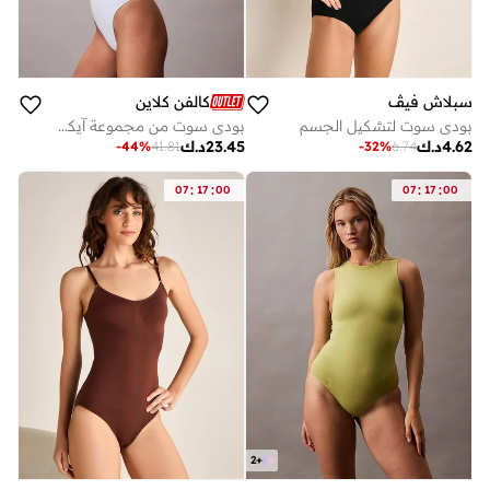
سبلاش فيڤ
كالفن كلاين
بودي سوت لتشكيل الجسم
بودي سوت من مجموعة آيكون شيبوير
4.62
د.ك
23.45
د.ك
-
44
%
41.81
-
32
%
6.74
:
:
:
:
07
17
00
07
17
00
2
+