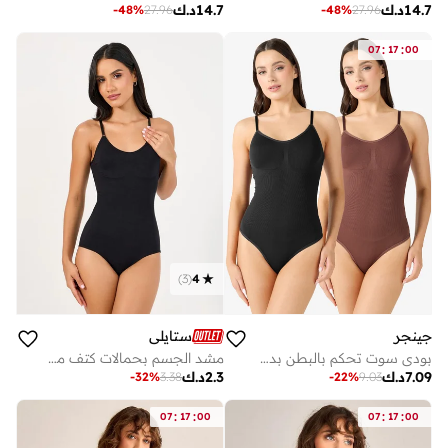
14.7
د.ك
14.7
د.ك
-
48
%
27.96
-
48
%
27.96
:
:
07
17
00
)
3
(
4
جينجر
ستايلي
بودي سوت تحكم بالبطن بدون خياطة بحمالات قطعتين
مشد الجسم بحمالات كتف مع قفل بعين وخطاف
7.09
د.ك
2.3
د.ك
-
32
%
3.38
-
22
%
9.03
:
:
:
:
07
17
00
07
17
00