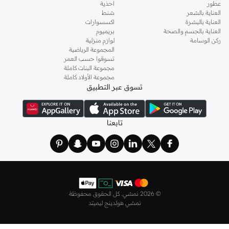
إطلالتك.
عطور
احذية
العناية بالشعر
شنط
ارتداء متعدد الاستخدامات لكل مناسبة
العناية بالبشرة
اكسسوارات
العناية بالجسم والصحة
بريميوم
البودي سوت هو السلاح السري للحصول على مظهر أنيق:
ركن الوسامة
لوازم منزلية
المجموعة الرياضية
للارتداء اليومي:
نسقي مع الجينز أو التنانير أو البناطيل للحصول على مظهر كاجوال
تسوقوا حسب العمر
أنيق ومتكامل.
مجموعة البنات كاملة
مجموعة الأولاد كاملة
ملابس العمل:
ارتديه تحت السترات أو البلوزات للحصول على قوام أنيق واحترافي.
تسوق عبر التطبيق
للخروجات المسائية:
اختاري تصميماً راقياً لارتدائه كقطعة علوية مستقلة مع
مجوهرات مميزة.
للمناسبات الخاصة:
استخدميه كطبقة أساسية لتشكيل القوام تحت الفساتين
تابعنا
الرسمية والعباءات.
تجربة تسوق سلسة
استمتعي بتوصيل سريع في جميع أنحاء الكويت، بما في ذلك المدن الرئيسية مثل دبي
وأبوظبي والشارقة. سياسة الإرجاع السهلة وخيارات الدفع المتعددة، بما في ذلك الدفع
عند الاستلام والأقساط المرنة، تجعل التسوق معنا سهلاً.
©
2026 نمشي. كل الحقوق محفوظة
نمشي هولدينج ليميتد
تسوقي مجموعتنا من البودي سوت النسائي في الكويت اليوم واستمتعي بالمزيج المثالي
من الأناقة والراحة وتقنيات تشكيل القوام.