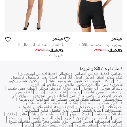
جينجر
جينجر
بودي سوت بتصميم ياقة عالية بدون خياطة للتحكم في البطن
قطعتان مشد نسائي عالي الخصر من الساتان للتحكم بالبطن
5.82
د.ك
6.92
د.ك
-
16
%
8.19
-
21
%
7.35
على وشك النفاد
كلمات البحث الأكثر شيوعا
اديداس
احذية اديداس
اديداس اوريجينالز
احذية اديداس اوريجينالز
كيكو ميلانو
إيفانز
امريكان ايجل
ايلا
بوما
احذية بوما
ترينديول
ترينديول
نايك
ديفاكتو
فورايفر 21
فوريو
فيرو مودا
فيلا
كالفن كلاين
فساتين كويز
لانجري لاسنزا
ماك كوزمتيكس
مانجو
ازياء مانجو
هيا كلوزيت
نايك اير فورس
اير جوردان
الدو
خزانة
دوروثي بيركنز
ريبوك
مس جايديد
توب شوب
تومي هيلفيغر
تيد بيكر
شنط تيد بيكر
جيس
شنط جيس
جينجر
جينجر بيسيكس
سكيتشرز
ساعات جيس
مجوهرات سوارفسكي
سواروفسكي
ساعات مايكل كورس
فساتين ايلا
نيو لوك
أزياء عربية
فساتين
فساتين سهرة
بلايز
شنط
احذية رياضة
احذية سنيكرز
احذية فلات
كعوب واحذية هيلز
احذية مريحة
اطقم ملابس
افرولات
اكسسوارات
العناية بالشعر
بكيني
بلايز
بناطيل
تنانير
تيشيرتات
جاكيتات و معاطف
ساعات
شموع
شنط يد
شنط
شورتات
صنادل
عبايات
عطور
كنزات وسترات كارديغان
لانجري
لوازم المطبخ
ليقنز
ملابس سباحة
جينزات
مجوهرات
ملابس
ملابس النوم
ملابس بحر
ملابس مقاسات كبيرة
فساتين كاجوال
فساتين قصيرة
هوديات وسويت شيرتات
مكياج