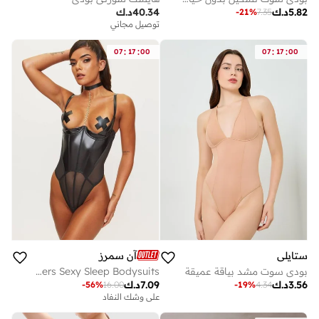
5.82
د.ك
40.34
د.ك
-
21
%
7.35
توصيل مجاني
:
:
:
:
07
17
00
07
17
00
ستايلي
آن سمرز
بودي سوت مشد بياقة عميقة
Ann Summers Sexy Sleep Bodysuits
3.56
د.ك
7.09
د.ك
-
56
%
16.00
-
19
%
4.34
على وشك النفاد