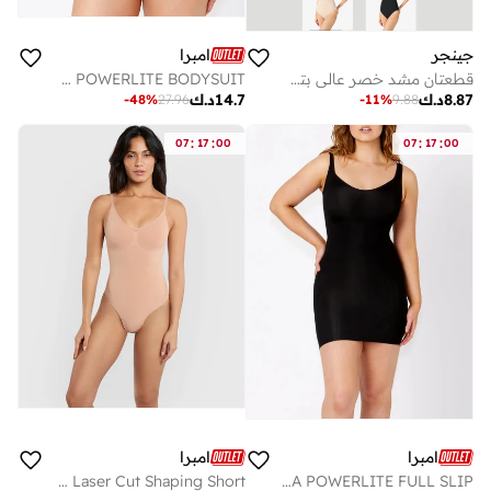
جينجر
امبرا
قطعتان مشد خصر عالي بتحكم بالبطن
AMBRA POWERLITE BODYSUIT
8.87
د.ك
14.7
د.ك
-
48
%
27.96
-
11
%
9.88
:
:
:
:
07
17
00
07
17
00
امبرا
امبرا
Ambra Midthigh Laser Cut Shaping Short
AMBRA POWERLITE FULL SLIP