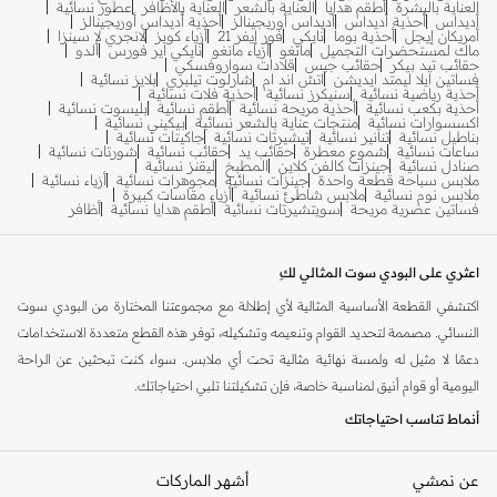
العناية بالبشرة
أطقم هدايا
العناية بالشعر
العناية بالأظافر
عطور نسائية
أديداس
أحذية أديداس
أديداس أوريجينالز
أحذية أديداس أوريجينالز
أمريكان إيجل
أحذية بوما
نايكي
فور إيفر 21
أزياء كويز
لانجري لا سينزا
ماك لمستحضرات التجميل
مانغو
أزياء مانغو
نايكي اير فورس
ألدو
حقائب تيد بيكر
حقائب جيس
قلادات سواروفسكي
فساتين ايلا ليمتد ايديشن
اتش اند ام
شارلوت تيلبري
بلايز نسائية
أحذية رياضية نسائية
سنيكرز نسائية
أحذية فلات نسائية
أحذية بكعب نسائية
أحذية مريحة نسائية
أطقم نسائية
بليسوت نسائية
اكسسوارات نسائية
منتجات عناية بالشعر نسائية
بيكيني نسائية
بناطيل نسائية
تنانير نسائية
تيشيرتات نسائية
جاكيتات نسائية
ساعات نسائية
شموع معطرة
حقائب يد
حقائب نسائية
شورتات نسائية
صنادل نسائية
جينزات كالفن كلاين
المطبخ
ليقنز نسائية
ملابس سباحة قطعة واحدة
جينزات نسائية
مجوهرات نسائية
أزياء نسائية
ملابس نوم نسائية
ملابس شاطئ نسائية
أزياء مقاسات كبيرة
فساتين عصرية مريحة
سويتشيرتات نسائية
أطقم هدايا نسائية
أظافر
اعثري على البودي سوت المثالي لكِ
اكتشفي القطعة الأساسية المثالية لأي إطلالة مع مجموعتنا المختارة من البودي سوت
النسائي. مصممة لتحديد القوام وتنعيمه وتشكيله، توفر هذه القطع متعددة الاستخدامات
دعمًا لا مثيل له ولمسة نهائية مثالية تحت أي ملابس. سواء كنت تبحثين عن الراحة
اليومية أو قوام أنيق لمناسبة خاصة، فإن تشكيلتنا تلبي احتياجاتك.
أنماط تناسب احتياجاتك
استكشفي مجموعة متنوعة من الأنماط المصممة للراحة والثقة:
عن نمشي
أشهر الماركات
بودي سوت بتصميم ثونغ:
للحصول على مظهر سلس تحت الملابس الضيقة.