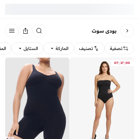
بودي سوت
تصفية
تصنيف
الماركة
الستايل
الم
:
:
07
17
00