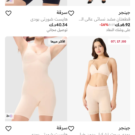
2
+
جينجر
سرقة
قطعتان مشد نسائي عالي الخصر من الساتان للتحكم بالبطن
هايست شورتي بودي
6.92
د.ك
40.34
د.ك
-
16
%
8.19
على وشك النفاد
توصيل مجاني
:
:
00
17
07
الأكثر مبيعا
2
+
جينجر
سرقة
بودي سوت تشكيل بدون خياطة بياقة عالية للتحكم في البطن
هايست شورتي بودي