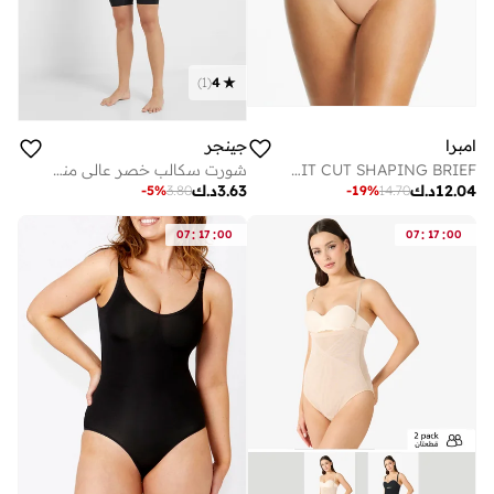
)
1
(
4
امبرا
جينجر
AMBRA HIGH WAISTED HIT CUT SHAPING BRIEF
شورت سكالب خصر عالي منتصف الفخذ
12.04
د.ك
3.63
د.ك
-
5
%
3.80
-
19
%
14.70
:
:
:
:
07
17
00
07
17
00