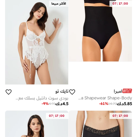
:
:
00
17
07
الأكثر مبيعا
امبرا
تايك تو
Ambra Shapewear Shape-Body
بودي سوت دانتيل بسلك مع حمالات
5.85
د.ك
4.5
د.ك
-
9
%
4.91
-
61
%
14.70
:
:
:
:
07
17
00
07
17
00