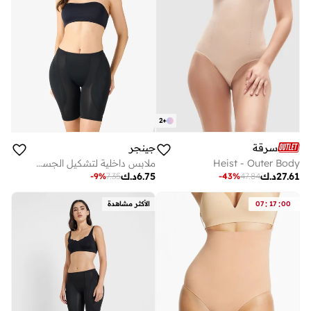
2
+
سرقة
جينجر
Heist - Outer Body
ملابس داخلية لتشكيل الجسم بخصر عالٍ وتحكم في البطن
27.61
د.ك
6.75
د.ك
-
9
%
7.35
-
43
%
47.84
:
:
00
17
07
الأكثر مشاهدة