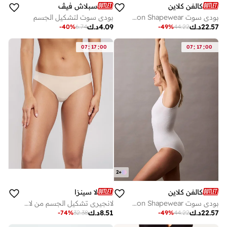
كالفن كلاين
سبلاش فيڤ
بودي سوت Icon Shapewear بدون خياطة
بودي سوت لتشكيل الجسم
22.57
د.ك
4.09
د.ك
-
40
%
6.74
-
49
%
44.22
:
:
:
:
07
17
00
07
17
00
2
+
كالفن كلاين
لا سينزا
بودي سوت Icon Shapewear بدون خياطة
لانجيري تشكيل الجسم من لا سينزا
22.57
د.ك
8.51
د.ك
-
74
%
32.38
-
49
%
44.22