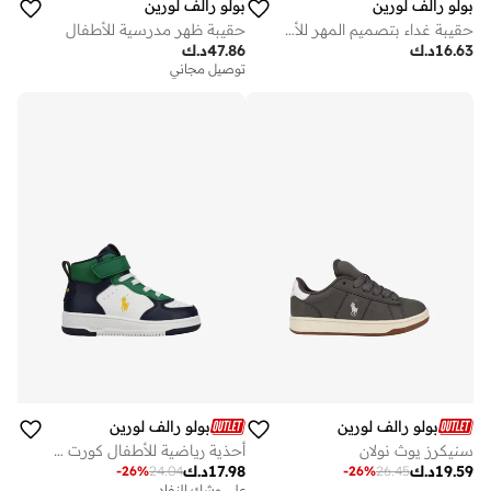
بولو رالف لورين
بولو رالف لورين
حقيبة غداء بتصميم المهر للأطفال
حقيبة ظهر مدرسية للأطفال
16.63
د.ك
47.86
د.ك
توصيل مجاني
بولو رالف لورين
بولو رالف لورين
سنيكرز يوث نولان
أحذية رياضية للأطفال كورت هاي بي إس
19.59
د.ك
17.98
د.ك
-
26
%
24.04
-
26
%
26.45
على وشك النفاد