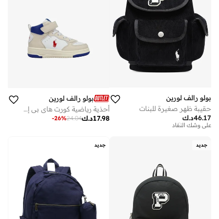
بولو رالف لورين
بولو رالف لورين
حقيبة ظهر صغيرة للبنات
أحذية رياضية كورت هاي بي إس للأطفال
توصيل مجاني
46.17
د.ك
17.98
د.ك
-
26
%
24.04
على وشك النفاد
توصيل مجاني
على وشك النفاد
جديد
جديد