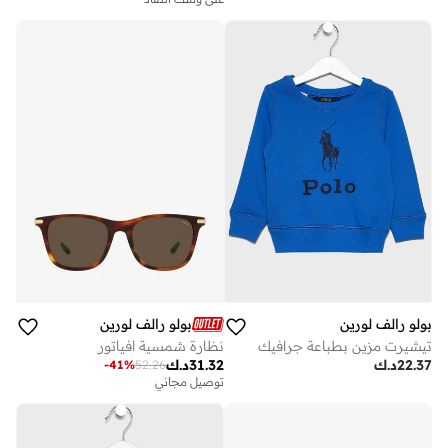
بولو رالف لورين
بولو رالف لورين
تيشيرت مزين بطباعة جرافيك
نظارة شمسية افياتور
22.37
د.ك
31.32
د.ك
-
41
%
52.26
توصيل مجاني