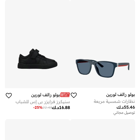
بولو رالف لورين
بولو رالف لورين
نظارات شمسية مربعة
سنيكرز فرايزر بي إس للشباب
55.46
د.ك
16.88
د.ك
-
25
%
22.43
توصيل مجاني