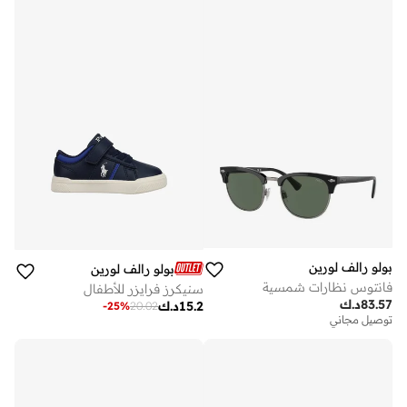
بولو رالف لورين
بولو رالف لورين
فانتوس نظارات شمسية
سنيكرز فرايزر للأطفال
83.57
د.ك
15.2
د.ك
-
25
%
20.02
توصيل مجاني