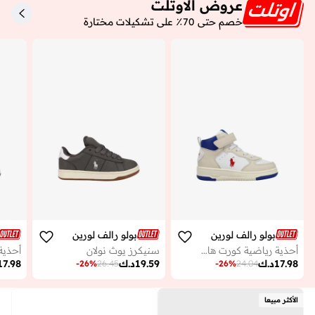
عروض الاوتلت
خصم حتى 70٪ على تشكيلات مختارة
بولو رالف لورين
بولو رالف لورين
أحذية رياضية كورت هاي بي إس للأطفال
سنيكرز يوث نولان
17.98
د.ك
19.59
د.ك
17.98
-
26
%
26.45
-
26
%
24.04
الأكثر مبيعا