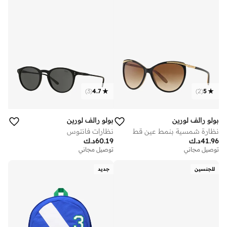
)
3
(
4.7
)
2
(
5
بولو رالف لورين
بولو رالف لورين
نظارة شمسية بنمط عين قط
نظارات فانتوس
41.96
د.ك
60.19
د.ك
توصيل مجاني
توصيل مجاني
للجنسين
جديد