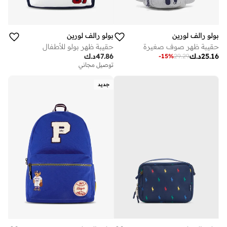
بولو رالف لورين
بولو رالف لورين
حقيبة ظهر صوف صغيرة
حقيبة ظهر بولو للأطفال
25.16
د.ك
47.86
د.ك
-
15
%
29.29
توصيل مجاني
جديد