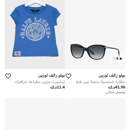
)
3
(
5
بولو رالف لورين
بولو رالف لورين
نظارة شمسية بنمط عين قط
تيشيرت مزين بطباعة جرافيك
41.96
د.ك
11.4
د.ك
توصيل مجاني