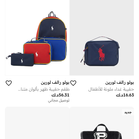
بولو رالف لورين
بولو رالف لورين
حقيبة غداء ملونة للأطفال
طقم حقيبة ظهر بألوان متناسقة
16.63
د.ك
56.31
د.ك
توصيل مجاني
جديد