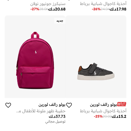
أحذية كاجوال شبابية برباط
سنيكرز جونيور نولان
17.98
د.ك
20.68
د.ك
-
27
%
28.06
-
26
%
24.04
جديد
بولو رالف لورين
بولو رالف لورين
أحذية كاجوال شبابية برباط
حقيبة ظهر ملونة للأطفال مقاس بوصة
15.2
د.ك
37.73
د.ك
-
25
%
20.02
توصيل مجاني