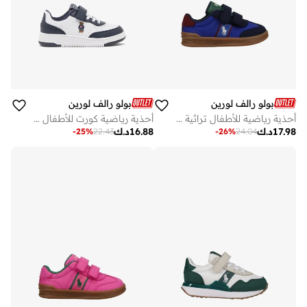
بولو رالف لورين
بولو رالف لورين
أحذية رياضية للأطفال تراثية بتصميم - سهلة الارتداء
أحذية رياضية كورت للأطفال من ماسترز
17.98
د.ك
16.88
د.ك
-
25
%
22.43
-
26
%
24.04