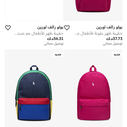
بولو رالف لورين
بولو رالف لورين
حقيبة ظهر ملونة للأطفال مقاس بوصة
حقيبة ظهر للأطفال مع صندوق غداء
37.73
د.ك
56.31
د.ك
توصيل مجاني
توصيل مجاني
جديد
جديد