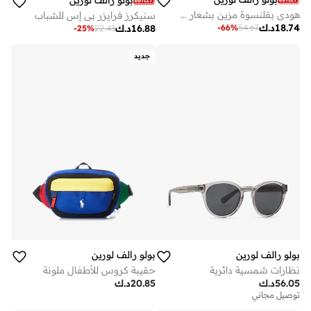
هودي بقلنسوة مزين بشعار مع تفاصيل برباط
سنيكرز فرايزر بي إس للشباب
18.74
د.ك
-
66
%
54.67
16.88
د.ك
-
25
%
22.43
جديد
بولو رالف لورين
بولو رالف لورين
نظارات شمسية دائرية
حقيبة كروس للأطفال ملونة
56.05
د.ك
20.85
د.ك
توصيل مجاني