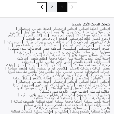
2
1
كلمات البحث الأكثر شيوعا
اديداس
احذية اديداس
اديداس اوريجينالز
احذية اديداس اوريجينالز
كيكو ميلانو
إيفانز
امريكان ايجل
ايلا
بوما
احذية بوما
ترينديول
ترينديول
نايك
ديفاكتو
فورايفر 21
فوريو
فيرو مودا
فيلا
كالفن كلاين
فساتين كويز
لانجري لاسنزا
ماك كوزمتيكس
مانجو
ازياء مانجو
هيا كلوزيت
نايك اير فورس
اير جوردان
الدو
خزانة
دوروثي بيركنز
ريبوك
مس جايديد
توب شوب
تومي هيلفيغر
تيد بيكر
شنط تيد بيكر
جيس
شنط جيس
جينجر
جينجر بيسيكس
سكيتشرز
ساعات جيس
مجوهرات سوارفسكي
سواروفسكي
ساعات مايكل كورس
فساتين ايلا
نيو لوك
أزياء عربية
فساتين
فساتين سهرة
بلايز
شنط
احذية رياضة
احذية سنيكرز
احذية فلات
كعوب واحذية هيلز
احذية مريحة
اطقم ملابس
افرولات
اكسسوارات
العناية بالشعر
بكيني
بلايز
بناطيل
تنانير
تيشيرتات
جاكيتات و معاطف
ساعات
شموع
شنط يد
شنط
شورتات
صنادل
عبايات
عطور
كنزات وسترات كارديغان
لانجري
لوازم المطبخ
ليقنز
ملابس سباحة
جينزات
مجوهرات
ملابس
ملابس النوم
ملابس بحر
ملابس مقاسات كبيرة
فساتين كاجوال
فساتين قصيرة
هوديات وسويت شيرتات
مكياج
العناية بالبشرة
أطقم هدايا
العناية بالشعر
العناية بالأظافر
عطور نسائية
أديداس
أحذية أديداس
أديداس أوريجينالز
أحذية أديداس أوريجينالز
أمريكان إيجل
أحذية بوما
نايكي
فور إيفر 21
أزياء كويز
لانجري لا سينزا
ماك لمستحضرات التجميل
مانغو
أزياء مانغو
نايكي اير فورس
ألدو
حقائب تيد بيكر
حقائب جيس
قلادات سواروفسكي
فساتين ايلا ليمتد ايديشن
اتش اند ام
شارلوت تيلبري
بلايز نسائية
أحذية رياضية نسائية
سنيكرز نسائية
أحذية فلات نسائية
أحذية بكعب نسائية
أحذية مريحة نسائية
أطقم نسائية
بليسوت نسائية
اكسسوارات نسائية
منتجات عناية بالشعر نسائية
بيكيني نسائية
بناطيل نسائية
تنانير نسائية
تيشيرتات نسائية
جاكيتات نسائية
ساعات نسائية
شموع معطرة
حقائب يد
حقائب نسائية
شورتات نسائية