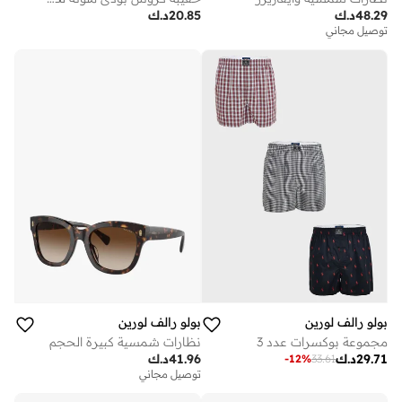
48.29
د.ك
20.85
د.ك
توصيل مجاني
بولو رالف لورين
بولو رالف لورين
مجموعة بوكسرات عدد 3
نظارات شمسية كبيرة الحجم
29.71
د.ك
41.96
د.ك
-
12
%
33.61
توصيل مجاني