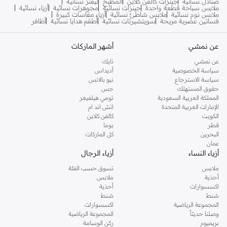
صنادل نسائية
جينزات كالفن كلاين
المطبخ
ليقنز نسائية
ملابس سباحة قطعة واحدة
جينزات نسائية
مجوهرات نسائية
أزياء نسائية
ملابس نوم نسائية
ملابس شاطئ نسائية
أزياء مقاسات كبيرة
فساتين عصرية مريحة
سويتشيرتات نسائية
أطقم هدايا نسائية
أظافر
عن نمشي
أشهر الماركات
عن نمشي
نايك
سياسة الخصوصية
أديداس
سياسة الاسترجاع
نيو بالانس
حقوق المستهلك
جس
المملكة العربية السعودية
تومي هيلفيغر
الإمارات العربية المتحدة
اتش اند ام
الكويت
كالفن كلاين
قطر
بوما
البحرين
كل الماركات
عمان
أزياء النساء
أزياء الرجال
ملابس
تسوق حسب الفئة
أحذية
ملابس
اكسسوارات
أحذية
شنط
شنط
المجموعة الرياضية
اكسسوارات
وصلنا حديثاً
المجموعة الرياضية
بريميوم
ركن الوسامة