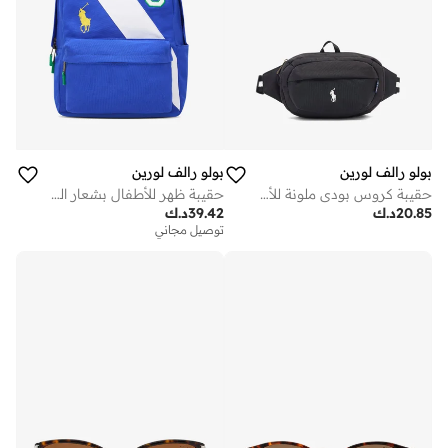
بولو رالف لورين
بولو رالف لورين
حقيبة كروس بودي ملونة للأطفال
حقيبة ظهر للأطفال بشعار الحصان الكبير واللافتة
20.85
د.ك
39.42
د.ك
توصيل مجاني