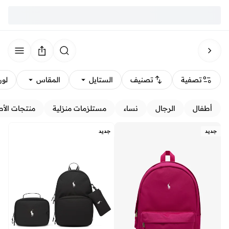
تصفية
تصنيف
الستايل
المقاس
لون
أطفال
الرجال
نساء
مستلزمات منزلية
منتجات الأط
جديد
جديد