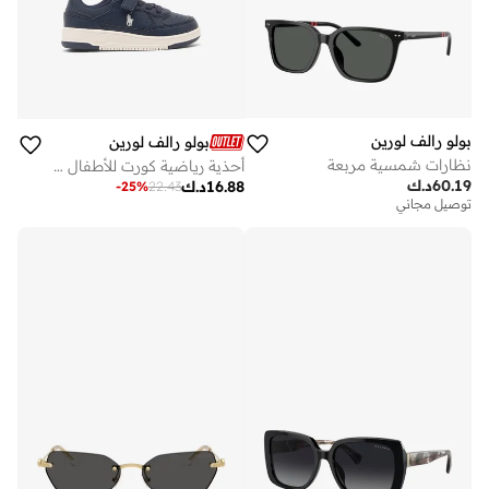
بولو رالف لورين
بولو رالف لورين
نظارات شمسية مربعة
أحذية رياضية كورت للأطفال من ماسترز
60.19
د.ك
16.88
د.ك
-
25
%
22.43
توصيل مجاني