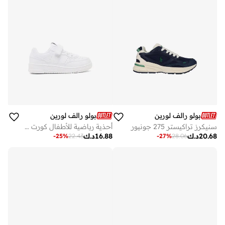
بولو رالف لورين
بولو رالف لورين
سنيكرز تراكيستر 275 جونيور
أحذية رياضية للأطفال كورت بي إس
20.68
د.ك
16.88
د.ك
-
25
%
22.43
-
27
%
28.06