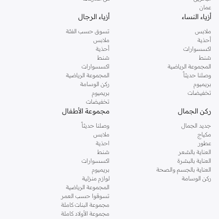
بان
الاسم الاول في صناعة اطارات النظارات و النظارات الشمسية.
عمان
أزياء النساء
أزياء الرجال
موقع نمشي
ملابس
تسوق حسب الفئة
أحذية
ملابس
اكسسوارات
أحذية
شنط
شنط
المجموعة الرياضية
اكسسوارات
وصلنا حديثاً
المجموعة الرياضية
بريميوم
ركن الوسامة
تخفيضات
بريميوم
تخفيضات
ركن الجمال
مجموعة الأطفال
جديد الجمال
وصلنا حديثاً
مكياج
ملابس
عطور
احذية
العناية بالشعر
شنط
العناية بالبشرة
اكسسوارات
العناية بالجسم والصحة
بريميوم
ركن الوسامة
لوازم منزلية
المجموعة الرياضية
تسوقوا حسب العمر
مجموعة البنات كاملة
مجموعة الأولاد كاملة