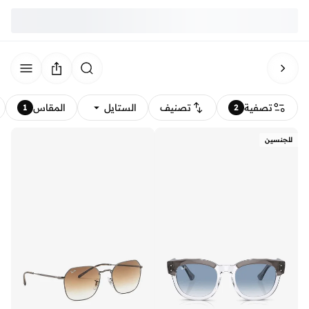
تصفية
تصنيف
الستايل
المقاس
1
2
للجنسين