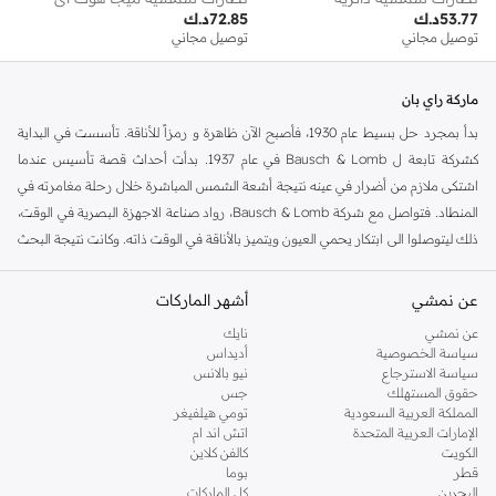
53.77
د.ك
72.85
د.ك
توصيل مجاني
توصيل مجاني
ماركة راي بان
بدأ بمجرد حل بسيط عام 1930، فأصبح الآن ظاهرة و رمزاً للأناقة. تأسست في البداية
كشركة تابعة ل Bausch & Lomb في عام 1937. بدأت أحداث قصة تأسيس عندما
اشتكى ملازم من أضرار في عينه نتيجة أشعة الشمس المباشرة خلال رحلة مغامرته في
المنطاد. فتواصل مع شركة Bausch & Lomb، رواد صناعة الاجهزة البصرية في الوقت،
ذلك ليتوصلوا الى ابتكار يحمي العيون ويتميز بالأناقة في الوقت ذاته. وكانت نتيجة البحث
انهم توصلوا الى نظارة شمسية خفيفة الوزن، بعدسات خضراء تحمي من أشعة الشمس
الضارة وتعكس الاشعة الحمراء وفوق البنفسجية. ولاقت الفكرة استحساناً كبيراً، وتم
عن نمشي
أشهر الماركات
اعتمادها من قبل سلاح الجو الامريكي واصبحت تعرف باسم "الطيارين". وقد أصبحت
عن نمشي
نايك
موضة حين التقطت صورة لجنرال يرتديهم خلال الحرب العالمية الثانية. بدأت الشركة
سياسة الخصوصية
أديداس
بتصنيع موديلات عديدة من الاطارات والعدسات ولاقت شهرة واسعة عندما بدأ
سياسة الاسترجاع
نيو بالانس
حقوق المستهلك
جس
استخدامها بالأفلام. انشأت العلامة التجارية
راي بان
لاول مرة في عام 1952 بإطار
المملكة العربية السعودية
تومي هيلفيغر
بلاستيكي شبيه بشكل الطيارين.
الإمارات العربية المتحدة
اتش اند ام
الكويت
كالفن كلاين
و اليوم أصبح
راي بان
عملاق صناعة البصريات بتصميم Aviators و بمختلف التصاميم .
قطر
بوما
ووضع بصمته في عالم الأزياء و الموضة لتلائم جميع الاعمار بمختلف العالم. و يبقى
راي
البحرين
كل الماركات