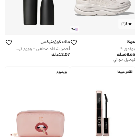
)
7
(
5
7
+
هوكا
ماك كوزمتيكس
بوندي ٩
أحمر شفاه مطفي - وورم تيدي
68.63
د.ك
12.07
د.ك
توصيل مجاني
الأكثر مبيعا
بريميوم