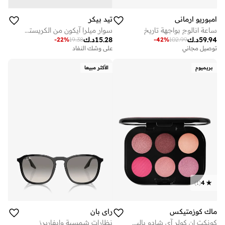
امبوريو ارماني
تيد بيكر
ساعة انالوج بواجهة تاريخ
سوار ميلرا آيكون من الكريستال مع قطعة متحركة لضبط المقاس
59.94
د.ك
15.28
د.ك
-
22
%
19.38
-
42
%
102.99
توصيل مجاني
على وشك النفاد
بريميوم
الأكثر مبيعا
)
1
(
4
ماك كوزمتيكس
راي بان
كونكت إن كولر آي شادو باليت ×6 - روز لِنس
نظارات شمسية وايفاريرز