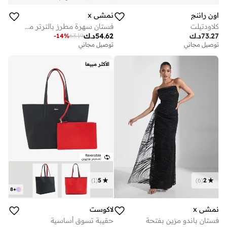
اون راننج
نمشي x
كلاودتيلت
فستان سهرة مطرز بالترتر مع كاب
73.27
د.ك
54.62
د.ك
-
14
%
63.19
توصيل مجاني
توصيل مجاني
الأكثر مبيعا
)
1
(
5
)
6
(
2
8
+
نمشي x
لاكوست
فستان باندو مزين بفتحة
حقيبة تسوق أساسية