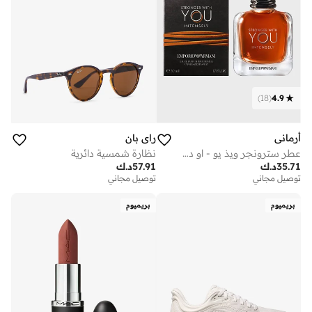
)
18
(
4.9
أرماني
راي بان
عطر سترونجر ويذ يو - او دو بارفان 50 مل
نظارة شمسية دائرية
35.71
د.ك
57.91
د.ك
توصيل مجاني
توصيل مجاني
بريميوم
بريميوم