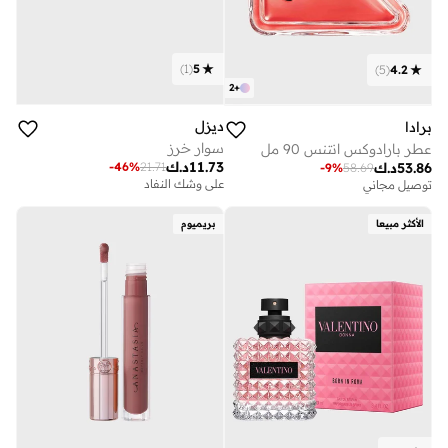
)
1
(
5
)
5
(
4.2
2
+
ديزل
برادا
سوار خرز
عطر بارادوكس انتنس 90 مل
11.73
د.ك
-
46
%
21.71
53.86
د.ك
-
9
%
58.69
على وشك النفاد
توصيل مجاني
الأكثر مبيعا
بريميوم