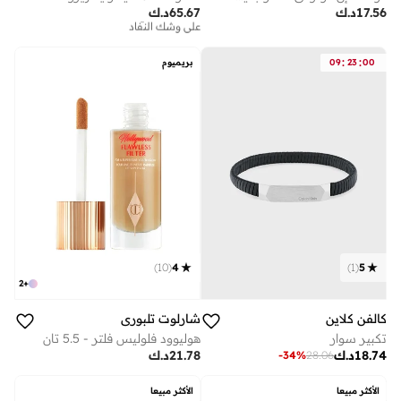
17.56
د.ك
65.67
د.ك
توصيل مجاني
على وشك النفاد
توصيل مجاني
على وشك النفاد
:
:
00
23
09
بريميوم
)
10
(
4
)
1
(
5
2
+
كالفن كلاين
شارلوت تلبوري
تكبير سوار
هوليوود فلوليس فلتر - 5.5 تان
18.74
د.ك
21.78
د.ك
-
34
%
28.06
الأكثر مبيعا
الأكثر مبيعا