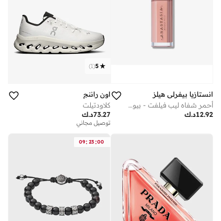
)
1
(
5
انستازيا بيفرلي هيلز‎
اون راننج
أحمر شفاه ليب فيلفت - بيور هوليود
كلاودتيلت
12.92
د.ك
73.27
د.ك
توصيل مجاني
:
:
09
23
00