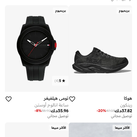
بريميوم
بريميوم
)
4
(
5
هوكا
تومي هيلفيغر
رينكون
ساعة انالوج أوستن
37.82
د.ك
35.96
د.ك
-
8
%
38.92
-
20
%
47.03
توصيل مجاني
توصيل مجاني
الأكثر مبيعا
الأكثر مبيعا