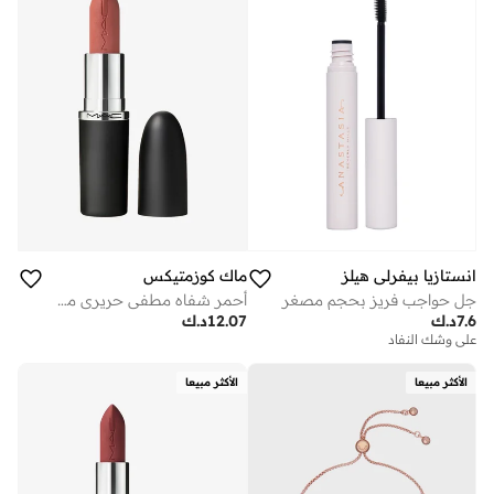
انستازيا بيفرلي هيلز‎
ماك كوزمتيكس
جل حواجب فريز بحجم مصغر
أحمر شفاه مطفي حريري من ماكسيمال - كيندا سيكسي
7.6
د.ك
12.07
د.ك
على وشك النفاد
الأكثر مبيعا
الأكثر مبيعا