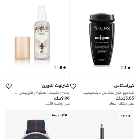
)
14
(
5
)
2
(
5
كيراستاس
شارلوت تلبوري
شامبو كيراستاس دينسيفيك بان دينسيتي هوم لتكثيف الشعر مع البيوتين للرجال – 250 مل
بخاخ تثبيت المكياج فلوليس سعة 34 مل
15.03
د.ك
9.96
د.ك
على وشك النفاد
على وشك النفاد
بريميوم
الأكثر مبيعا