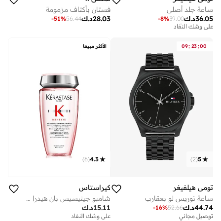
ساعة جلد أصلي
فستان بأكتاف مزمومة
36.05
د.ك
28.03
د.ك
-
51
%
56.44
-
8
%
39.00
توصيل مجاني
على وشك النفاد
توصيل مجاني
على وشك النفاد
:
:
00
23
09
الأكثر مبيعا
)
6
(
4.3
)
2
(
5
تومي هيلفيغر
كيراستاس
ساعة نوريس لو بعقارب
شامبو جينيسيس بان هيدرا فورتيفيان ضد تساقط الشعر 250 مل
44.74
د.ك
15.11
د.ك
-
16
%
52.66
توصيل مجاني
على وشك النفاد