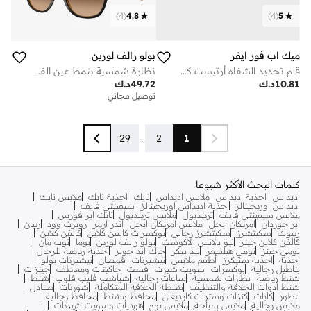
)
4
(
4.8
)
4
(
5
ميك اب فور ايفر
بولو رالف لورين
قلم تحديد الشفاه أرتيست كولور - 610 فيرستايل تشستنَت
نظارة شمسية بنمط عين القطة
10.81
د.ك
49.72
د.ك
توصيل مجاني
29
...
2
1
كلمات البحث الأكثر شيوعا
اديداس
احذية اديداس
ملابس اديداس
نايك
احذية نايك
ملابس نايك
اديداس اوريجينالز
احذية اديداس اوريجينالز
سيفينتي فايف
ملابس سيفينتي فايف
ترينديول
ملابس ترينديول
نايك اير فورس
اير جوردان
امريكان ايجل
ملابس امريكان ايجل
اندر ارمر
روبرت وود
ريبان
ريبوك
سكيتشرز
سكيتشرز رجالي
بوكسرات كالفن كلاين
كالفن كلاين
كالفن كلاين جينز
نيو بالانس
لاكوست
بولو رالف لورين
بوما
توب مان
تومي جينز
تومي هيلفيغر
تيد بيكر
جاك اند جونز
أحذية رياضة للرجال
احذية
احذية سنيكرز
أطقم ملابس
تيشيرتات
قمصان
تيشيرتات بولو
بناطيل رجالية
بوكسرات
سويت شيرت
فست
جاكيتات ومعاطف
جينزات
شنط رياضة
نظارات شمسية
ساعات رجاليه
شباشب فليب فلوب
شنط
شنط أدوات الحلاقة والتنظيف
شنطة الحلاقة المتكاملة
شورتات
صنادل
عطور
كابات
كنزات وسترات كارديغان
محافظ وشنط
محافظ رجالية
ملابس رجالية
ملابس سباحة
ملابس نوم
هوديات وسويت شيرتات