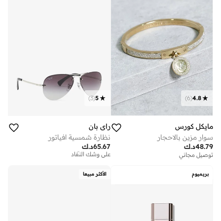
)
3
(
5
)
6
(
4.8
مايكل كورس
راي بان
سوار مزين بالاحجار
نظارة شمسية افياتور
48.79
د.ك
65.67
د.ك
توصيل مجاني
على وشك النفاد
توصيل مجاني
توصيل مجاني
على وشك النفاد
بريميوم
الأكثر مبيعا