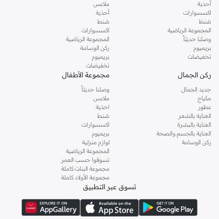
أحذية
ملابس
اكسسوارات
أحذية
شنط
شنط
المجموعة الرياضية
اكسسوارات
وصلنا حديثاً
المجموعة الرياضية
بريميوم
ركن الوسامة
تخفيضات
بريميوم
تخفيضات
ركن الجمال
مجموعة الأطفال
جديد الجمال
وصلنا حديثاً
مكياج
ملابس
عطور
احذية
العناية بالشعر
شنط
العناية بالبشرة
اكسسوارات
العناية بالجسم والصحة
بريميوم
ركن الوسامة
لوازم منزلية
المجموعة الرياضية
تسوقوا حسب العمر
مجموعة البنات كاملة
مجموعة الأولاد كاملة
تسوق عبر التطبيق