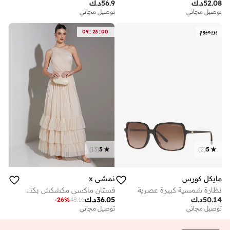
52.08
د.ك
56.9
د.ك
توصيل مجاني
توصيل مجاني
:
:
بريميوم
00
23
09
)
13
(
5
)
2
(
5
مايكل كورس
نمشي x
نظارة شمسية كبيرة عصرية
فستان ماكسي مكشكش بكتف واحد
50.14
د.ك
36.05
د.ك
-
26
%
48.16
توصيل مجاني
توصيل مجاني