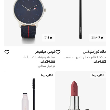
)
5
(
5
)
10
(
4.7
ماك كوزمتيكس
تومي هيلفيغر
ج 1.36 قلم كحل للعين - سمولدر
ساعة بمؤشرات ساعة
9.03
د.ك
39.08
د.ك
توصيل مجاني
الأكثر مبيعا
الأكثر مبيعا