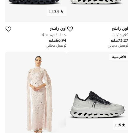
)
11
(
2.8
اون راننج
اون راننج
كلاودتيلت
حذاء كلاود × 4
73.27
د.ك
66.94
د.ك
توصيل مجاني
توصيل مجاني
الأكثر مبيعا
)
1
(
5