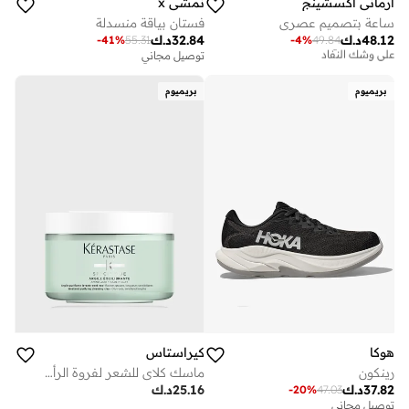
ارماني اكسشينج
نمشي x
ساعة بتصميم عصري
فستان بياقة منسدلة
48.12
د.ك
32.84
د.ك
-
41
%
55.31
-
4
%
49.84
توصيل مجاني
على وشك النفاد
توصيل مجاني
توصيل مجاني
على وشك النفاد
بريميوم
بريميوم
هوكا
كيراستاس
رينكون
ماسك كلاي للشعر لفروة الرأس الدهنية 250 مل
37.82
د.ك
25.16
د.ك
-
20
%
47.03
توصيل مجاني