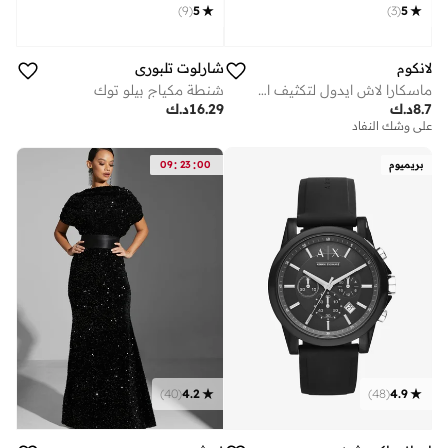
)
9
(
5
)
3
(
5
لانكوم
شارلوت تلبوري
ماسكارا لاش ايدول لتكثيف الرموش بحجم صغير - أسود
شنطة مكياج بيلو توك
8.7
د.ك
16.29
د.ك
على وشك النفاد
:
:
بريميوم
00
23
09
)
40
(
4.2
)
48
(
4.9