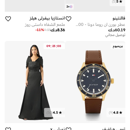
)
5
(
5
2
+
فالنتينو
انستازيا بيفرلي هيلز‎
عطر بورن ان روما دونا - 100 مل
ملمع الشفاه داستي روز
60.19
د.ك
8.36
د.ك
-
11
%
9.33
توصيل مجاني
:
:
بريميوم
00
23
09
)
50
(
4.5
)
9
(
4.8
تومي هيلفيغر
نمشي x