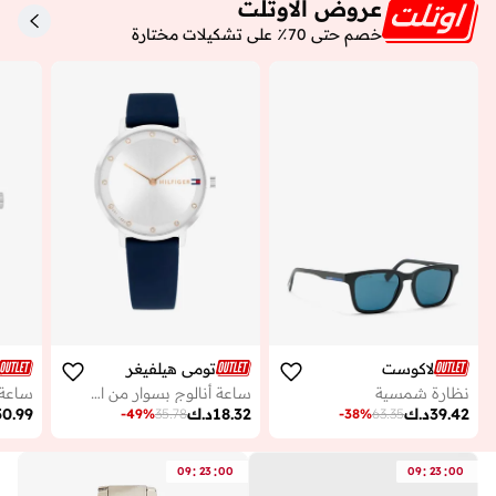
عروض الاوتلت
خصم حتى 70٪ على تشكيلات مختارة
لاكوست
تومي هيلفيغر
نظارة شمسية
ساعة أنالوج بسوار من السيليكون
39.42
د.ك
18.32
د.ك
50.99
-
49
%
35.78
-
38
%
63.35
:
:
:
:
09
23
00
09
23
00