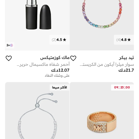
)
2
(
4.5
)
4
(
4.8
2
+
تيد بيكر
ماك كوزمتيكس
سوار ميلرا آيكون من الكريستال مع قطعة متحركة لضبط المقاس
أحمر شفاه ماكسيمال حريري غير لامع - جو ريترو
21.7
د.ك
12.07
د.ك
على وشك النفاد
:
:
00
23
09
الأكثر مبيعا