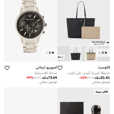
)
4
(
5
)
6
(
5
8
+
لاكوست
امبوريو ارماني
شنطة كبيرة تلبس على الوجهين
ساعة كلاسيكية
51.41
د.ك
73.69
د.ك
-
39
%
120.67
-
10
%
56.90
توصيل مجاني
توصيل مجاني
الأكثر مبيعا