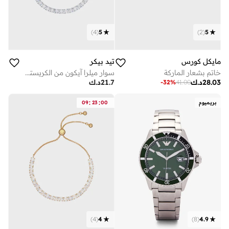
)
4
(
5
)
2
(
5
مايكل كورس
تيد بيكر
خاتم بشعار الماركة
سوار ميلرا آيكون من الكريستال مع قطعة متحركة لضبط المقاس
28.03
د.ك
21.7
د.ك
-
32
%
41.00
:
:
بريميوم
00
23
09
)
4
(
4
)
8
(
4.9