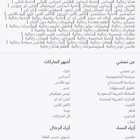
هدايا رجالية
أديداس
أحذية أديداس
ملابس أديداس
نايكي
أحذبة نايكي
ملابس نايكي
أديداس أوريجينالز
أحذية أديداس أوريجينالز
نايكي اير جوردن
أمريكان إيجل
أزياء أمريكان إيجل
أندر آرمور
سيفنتي فايف
راي بان
سكيتشرز
أحذية سكيتشرز
كالفن كلاين اندروير
كالفن كلاين جينز
نيو بالانس
تومي هيلفيغر
جاك اند جونز
اتش اند ام
أحذية رياضية رجالية
أحذية رجالية
سنيكرز رجالية
أطقم متعددة رجالية
تيشيرتات رجالية دون أكمام
قمصان رجالية
تيشيرتات بولو رجالية
بناطيل تشينو رجالية
بوكسرات رجالية
بلوفرات رجالية
معاطف رجالية
جينزات رجالية
شنط رياضية
نظارات شمسية رجالية
ساعات رجالية
شباشب فليب فلوب رجالية
شنط رجالية
شنط شخصية رجالية
شورتات رجالية
صنادل رجالية
عطور رجالية
قبعات رجالية
كنزات رجالية
أزياء رجالية
ملابس سباحة رجالية
ملابس نوم رجالية
سويتشيرتات رجالية
أطقم هدايا رجالية
عن نمشي
أشهر الماركات
عن نمشي
نايك
سياسة الخصوصية
أديداس
سياسة الاسترجاع
نيو بالانس
حقوق المستهلك
جس
المملكة العربية السعودية
تومي هيلفيغر
الإمارات العربية المتحدة
اتش اند ام
الكويت
كالفن كلاين
قطر
بوما
البحرين
كل الماركات
عمان
أزياء النساء
أزياء الرجال
ملابس
تسوق حسب الفئة