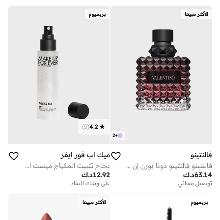
الأكثر مبيعا
بريميوم
)
5
(
4.2
2
+
فالنتينو
ميك اب فور ايفر
فالنتينو فالنتينو دونا بورن إن روما إنتنس أو دو بارفان بخاخ 3.4 أونصة/100 مل
بخاخ تثبيت المكياج ميست اند فيكس
63.14
د.ك
12.92
د.ك
توصيل مجاني
على وشك النفاد
بريميوم
الأكثر مبيعا