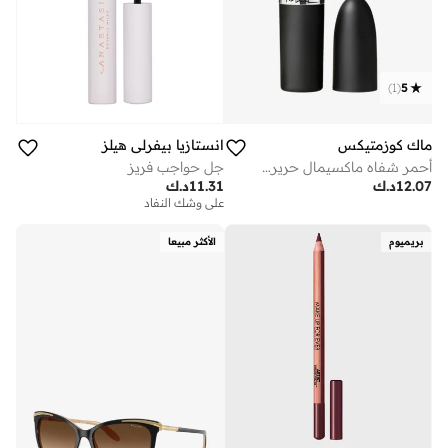
)
1
(
5
ماك كوزمتيكس
انستازيا بيفرلي هيلز‎
أحمر شفاه ماكسيمال حريري غير لامع - تويج تويست
جل حواجب فريز
12.07
د.ك
11.31
د.ك
على وشك النفاد
بريميوم
الأكثر مبيعا