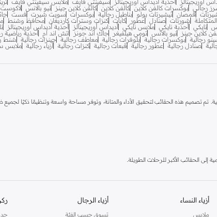
اس اوريجينالز
احذية اديداس اوريجينالز
سيفينتي فايف
ملابس سيفينتي فايف
تري
ز رجالي
بوكسرات كالفن كلاين
كالفن كلاين
كالفن كلاين جينز
نيو بالانس
لاكوست
يرتات
قمصان
تيشيرتات بولو
بناطيل رجالية
بوكسرات
سويت شيرت
فست
جاك
متكاملة
شورتات
صنادل
عطور
كابات
كنزات وسترات كارديغان
محافظ وشنط
مح
س
نايكي
أحذبة نايكي
ملابس نايكي
أديداس أوريجينالز
أحذية أديداس أوريجينالز
نا
فن كلاين جينز
نيو بالانس
تومي هيلفيغر
جاك اند جونز
اتش اند ام
أحذية رياضية رج
ينو رجالية
بوكسرات رجالية
بلوفرات رجالية
معاطف رجالية
جينزات رجالية
شنط ري
لية
صنادل رجالية
عطور رجالية
قبعات رجالية
كنزات رجالية
أزياء رجالية
ملابس سب
تم تصميم هذه الحقائب لتحقيق الأداء والمتانة، وتوفر مساحة واسعة وتنظيمًا ذكيًا لجميع ضرور
ة إلى الحقائب الأكبر للرحلات الطويلة.
لحفاظ على معداتك منظمة ومحمية.
ممتلئة بالكامل. تسمح الأشرطة القابلة للتعديل بمقاس مخصص.
أزياء النساء
أزياء الرجال
ركن
لخاصة بك قسوة أنشطتك.
ملابس
تسوق حسب الفئة
جدي