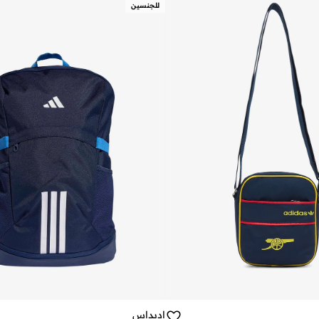
للجنسين
اديداس