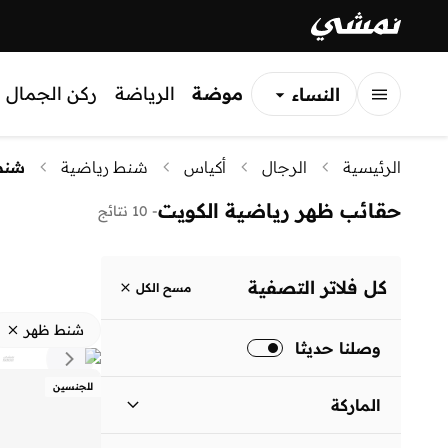
موضة
الرياضة
ركن الجمال
النساء
الرجال
الرئيسية
الرجال
أكياس
شنط رياضية
شنط
الأطفال
حقائب ظهر رياضية الكويت
-
10 نتائج
كل فلاتر التصفية
مسح الكل
شنط ظهر
وصلنا حديثا
للجنسين
الماركة