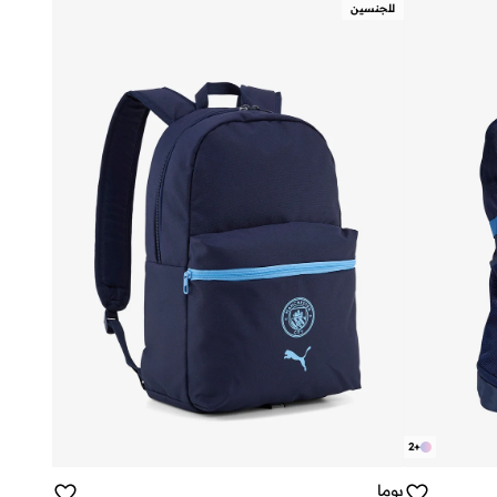
للجنسين
2
+
بوما