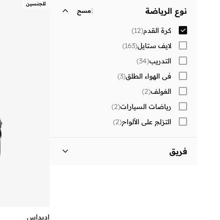
مزين بشعار الماركة
(
4
)
للجنسين
نوع الرياضة
1
مسح
كرة القدم
(
12
)
لايف ستايل
(
163
)
التدريب
(
34
)
في الهواء الطلق
(
3
)
الغولف
(
2
)
رياضات السيارات
(
2
)
التزلج على الألواح
(
2
)
فريق
)
1
(
Ac Milan
)
1
(
Arsenal
)
1
(
Germany
)
1
(
Italy
اديداس