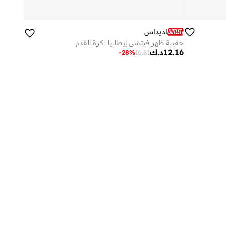
اديداس
حقيبة ظهر فيتشي إيطاليا لكرة القدم
12.16
د.ك
-
28
%
16.81