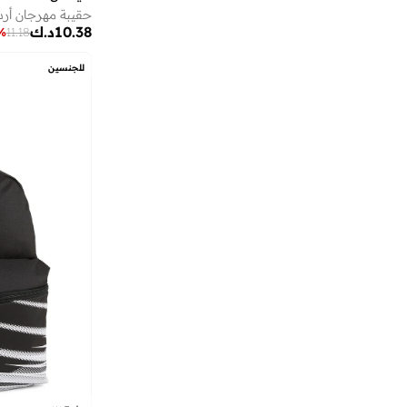
حقيبة مهرجان أر
)
1
(
Juventus
10.38
د.ك
%
11.18
)
1
(
Manchester City
للجنسين
)
1
(
Spain