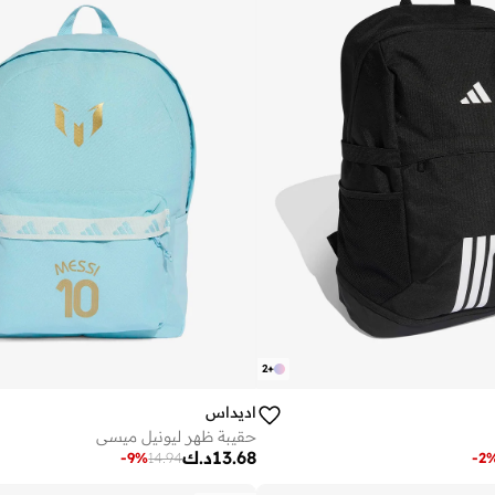
2
+
اديداس
حقيبة ظهر ليونيل ميسي
13.68
د.ك
-
9
%
14.94
-
2