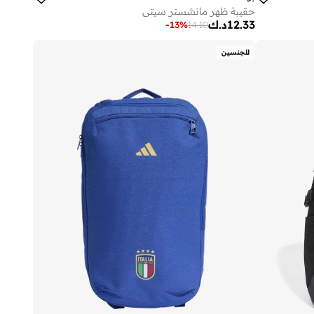
حقيبة ظهر مانشستر سيتي
12.33
د.ك
-
13
%
14.10
للجنسين