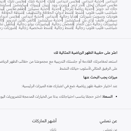
اديداس
احذية اديداس
ملابس اديداس
نايك
احذية نايك
ملابس نايك
اديد
ملابس امريكان ايجل
اندر ارمر
روبرت وود
ريبان
ريبوك
سكيتشرز
سكيتشر
جاك اند جونز
أحذية رياضة للرجال
احذية
احذية سنيكرز
أطقم ملابس
تيش
شباشب فليب فلوب
شنط
شنط أدوات الحلاقة والتنظيف
شنطة الحلاقة ال
هوديات وسويت شيرتات
هدايا رجالية
أديداس
أحذية أديداس
ملابس أديدا
سيفنتي فايف
راي بان
سكيتشرز
أحذية سكيتشرز
كالفن كلاين اندروير
كال
تيشيرتات رجالية دون أكمام
قمصان رجالية
تيشيرتات بولو رجالية
بناطيل تش
شباشب فليب فلوب رجالية
شنط رجالية
شنط شخصية رجالية
شورتات رجا
اعثر على حقيبة الظهر الرياضية المثالية لك
استعد لمغامرتك القادمة أو جلستك التدريبية مع مجموعتنا من حقائب الظهر الرياضية. 
على الرفيق المثالي لأسلوب حياتك النشط.
ميزات يجب البحث عنها
عند اختيار حقيبة ظهر رياضية، ضع في اعتبارك هذه الميزات الرئيسية:
السعة:
اختر حجمًا يناسب احتياجاتك، بدءًا من الخيارات المدمجة للضروريات اليومي
المقصورات:
ابحث عن جيوب متخصصة للأحذية وزجاجات المياه والإلكترونيات ل
الراحة:
تضمن الأشرطة المبطنة ولوحات الظهر الراحة، حتى عندما تكون الحقيبة 
عن نمشي
أشهر الماركات
المتانة:
تضمن المواد المقاومة للماء والخياطة المقواة أن تتحمل حقيبة الظهر ا
عن نمشي
نايك