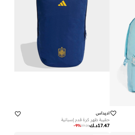
اديداس
حقيبة ظهر كرة قدم إسبانية
17.47
د.ك
-
9
%
19.16