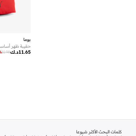
بوما
حقيبة ظهر أساسية
11.65
د.ك
%
11.98
كلمات البحث الأكثر شيوعا