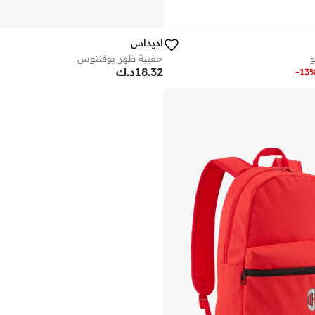
اديداس
و
حقيبة ظهر يوفنتوس
18.32
د.ك
-
13