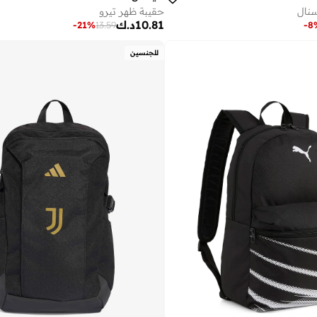
سنال
حقيبة ظهر تيرو
10.81
د.ك
-
21
%
13.59
-
8
للجنسين