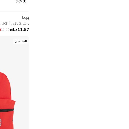
)
6
(
5
بوما
حقيبة ظهر أتاكانت
11.57
د.ك
%
13.26
للجنسين