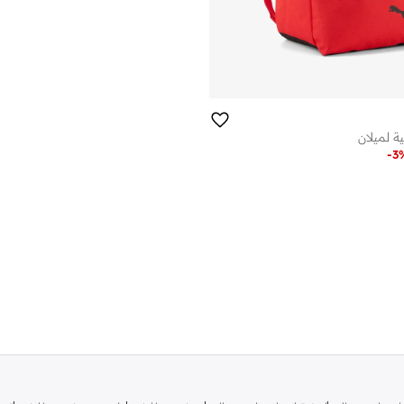
 لميلان
-
3