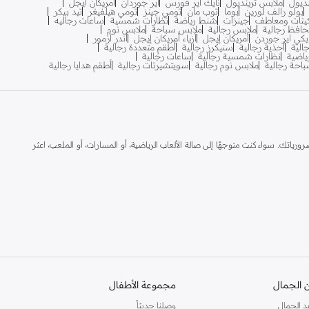
نديول
ملابس ترينديول
نايك اير فورس
اير جوردان
امريكان ايجل
بولو رالف لورين
بوما
توب مان
تومي جينز
تومي هيلفيغر
تيد بيكر
يتات ومعاطف
جينزات
شنط رياضة
نظارات شمسية
ساعات رجاليه
افظ رجالية
ملابس رجالية
ملابس سباحة
ملابس نوم
يكي اير جوردن
أمريكان إيجل
أزياء أمريكان إيجل
أندر آرمور
الية
أحذية رجالية
سنيكرز رجالية
أطقم متعددة رجالية
اضية
نظارات شمسية رجالية
ساعات رجالية
احة رجالية
ملابس نوم رجالية
سويتشيرتات رجالية
أطقم هدايا رجالية
ياتك. سواء كنت متوجهًا إلى صالة الألعاب الرياضية، أو المسارات، أو الملعب، اعثر
 الجمال
مجموعة الأطفال
د الجمال
وصلنا حديثاً