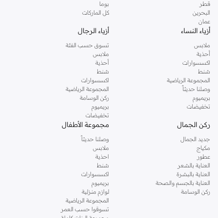
قطر
بوما
البحرين
كل الماركات
عمان
أزياء النساء
أزياء الرجال
ملابس
تسوق حسب الفئة
أحذية
ملابس
اكسسوارات
أحذية
شنط
شنط
المجموعة الرياضية
اكسسوارات
وصلنا حديثاً
المجموعة الرياضية
بريميوم
ركن الوسامة
تخفيضات
بريميوم
تخفيضات
ركن الجمال
مجموعة الأطفال
جديد الجمال
وصلنا حديثاً
مكياج
ملابس
عطور
احذية
العناية بالشعر
شنط
العناية بالبشرة
اكسسوارات
العناية بالجسم والصحة
بريميوم
ركن الوسامة
لوازم منزلية
المجموعة الرياضية
تسوقوا حسب العمر
مجموعة البنات كاملة