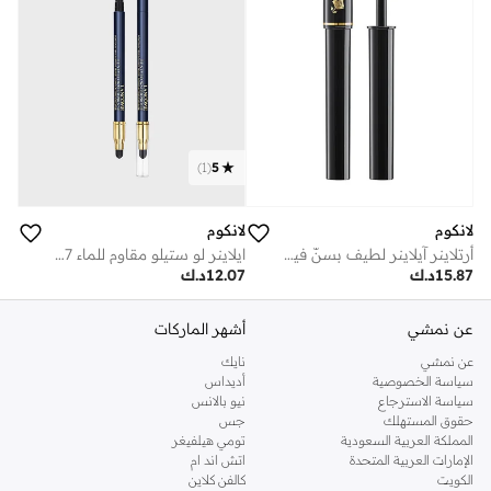
)
1
(
5
لانكوم
لانكوم
أرتلاينر آيلاينر لطيف بسنّ فيلت 0.047 أونصة رقم 09 أزرق معدني ماكياج
ايلاينر لو ستيلو مقاوم للماء 07 مينوي ايلوجن
15.87
د.ك
12.07
د.ك
عن نمشي
أشهر الماركات
عن نمشي
نايك
سياسة الخصوصية
أديداس
سياسة الاسترجاع
نيو بالانس
حقوق المستهلك
جس
المملكة العربية السعودية
تومي هيلفيغر
الإمارات العربية المتحدة
اتش اند ام
الكويت
كالفن كلاين